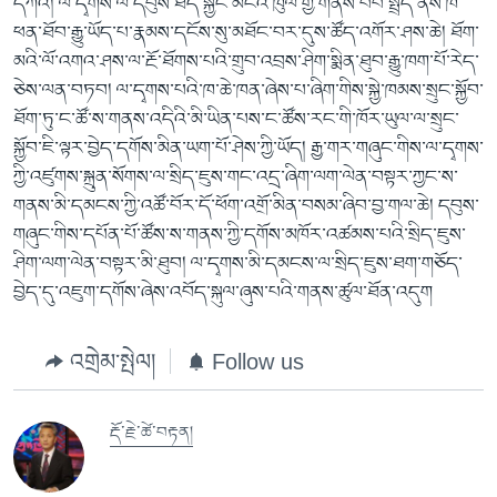
དཀའ། ལ་དྭགས་ལ་དབུས་ཐད་སྐྱོང་མངའ་ཁུལ་གྱི་གནས་བབ་སྤྲད་ནས་ཁེ་
ཕན་ཐོབ་རྒྱུ་ཡོད་པ་རྣམས་དངོས་སུ་མཐོང་བར་དུས་ཚོད་འགོར་ཤས་ཆེ། ཐོག་
མའི་ལོ་འགའ་ཤས་ལ་རྔོ་ཐོགས་པའི་གྲུབ་འབྲས་ཤིག་སྨིན་ཐུབ་རྒྱུ་ཁག་པོ་རེད་
ཅེས་ལན་བཏབ། ལ་དྭགས་པའི་ཁ་ཆེ་ཁན་ཞེས་པ་ཞིག་གིས་སྐྱེ་ཁམས་སྲུང་སྐྱོབ་
ཐོག་ཏུ་ང་ཚོ་ས་གནས་འདིའི་མི་ཡིན་པས་ང་ཚོས་རང་གི་ཁོར་ཡུལ་ལ་སྲུང་
སྐྱོབ་ཇི་ལྟར་བྱེད་དགོས་མིན་ཡག་པོ་ཤེས་ཀྱི་ཡོད། རྒྱ་གར་གཞུང་གིས་ལ་དྭགས་
ཀྱི་འཛུགས་སྐྲུན་སོགས་ལ་སྲིད་ཇུས་གང་འདྲ་ཞིག་ལག་ལེན་བསྟར་ཀྱང་ས་
གནས་མི་དམངས་ཀྱི་འཚོ་བོར་དོ་ཕོག་འགྲོ་མིན་བསམ་ཞིབ་བྱ་གལ་ཆེ། དབུས་
གཞུང་གིས་དཔོན་པོ་ཚོས་ས་གནས་ཀྱི་དགོས་མཁོར་འཚམས་པའི་སྲིད་ཇུས་
ཤིག་ལག་ལེན་བསྟར་མི་ཐུབ། ལ་དྭགས་མི་དམངས་ལ་སྲིད་ཇུས་ཐག་གཅོད་
བྱེད་དུ་འཇུག་དགོས་ཞེས་འབོད་སྐུལ་ཞུས་པའི་གནས་ཚུལ་ཐོན་འདུག
འགྲེམ་སྤེལ།
Follow us
རྡོ་རྗེ་ཚེ་བརྟན།