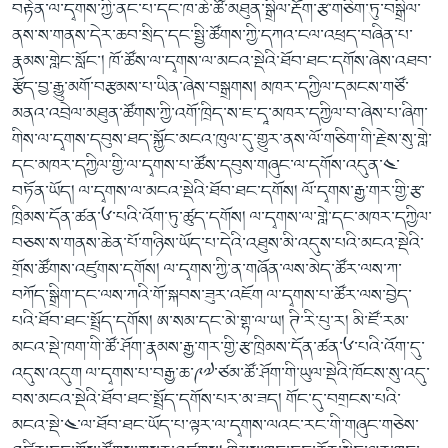
བརྟེན་ལ་དྭགས་ཀྱི་ནང་པ་དང་ཁ་ཆེ་ཚོ་མཐུན་སྒྲིལ་རྡོག་རྩ་གཅིག་ཏུ་བསྒྲིལ་
ནས་ས་གནས་དེར་ཆབ་སྲིད་དང་སྤྱི་ཚོགས་ཀྱི་དཀའ་ངལ་འཕྲད་བཞིན་པ་
རྣམས་གླེང་སློང་། ཁོ་ཚོས་ལ་དྭགས་ལ་མངའ་སྡེའི་ཐོབ་ཐང་དགོས་ཞེས་འཐབ་
རྩོད་བྱ་རྒྱུ་མགོ་བརྩམས་པ་ཡིན་ཞེས་བསྒྲགས། མཁར་དཀྱིལ་དམངས་གཙོ་
མནའ་འབྲེལ་མཐུན་ཚོགས་ཀྱི་འགོ་ཁྲིད་ས་ཇ་དཱ་མཁར་དཀྱིལ་བ་ཞེས་པ་ཞིག་
གིས་ལ་དྭགས་དབུས་ཐད་སྐྱོང་མངའ་ཁུལ་དུ་གྱུར་ནས་ལོ་གཅིག་གི་རྗེས་སུ་གླེ་
དང་མཁར་དཀྱིལ་གྱི་ལ་དྭགས་པ་ཚོས་དབུས་གཞུང་ལ་དགོས་འདུན་༤་
བཏོན་ཡོད། ལ་དྭགས་ལ་མངའ་སྡེའི་ཐོབ་ཐང་དགོས། ལོ་དྭགས་རྒྱ་གར་གྱི་རྩ་
ཁྲིམས་དོན་ཚན་༦་པའི་འོག་ཏུ་ཚུད་དགོས། ལ་དྭགས་ལ་གླེ་དང་མཁར་དཀྱིལ་
བཅས་ས་གནས་ཆེན་པོ་གཉིས་ཡོད་པ་དེའི་འཐུས་མི་འདུས་པའི་མངའ་སྡེའི་
གྲོས་ཚོགས་འཛུགས་དགོས། ལ་དྭགས་ཀྱི་ན་གཞོན་ལས་མེད་ཚོར་ལས་ཀ་
བཀོད་སྒྲིག་དང་ལས་ཀའི་གོ་སྐབས་ཟུར་འཇོག ལ་དྭགས་པ་ཚོར་ལས་བྱེད་
པའི་ཐོབ་ཐང་སྤྲོད་དགོས། ཨ་སམ་དང་མེ་གྷ་ལ་ཡ། ཊི་རི་པུ་ར། མི་ཛོ་རམ་
མངའ་སྡེ་ཁག་གི་ཚོ་ཤོག་རྣམས་རྒྱ་གར་གྱི་རྩ་ཁྲིམས་དོན་ཚན་༦་པའི་འོག་དུ་
འདུས་འདུག ལ་དྭགས་པ་བརྒྱ་ཆ་༩༧་ཙམ་ཚོ་ཤོག་གི་ཡུལ་སྡེའི་ཁོངས་སུ་འདུ་
བས་མངའ་སྡེའི་ཐོབ་ཐང་སྤྲོད་དགོས་པར་མ་ཟད། གོང་དུ་བགྲངས་པའི་
མངའ་སྡེ་༤་ལ་ཐོབ་ཐང་ཡོད་པ་ལྟར་ལ་དྭགས་ལའང་རང་གི་གཞུང་གཅེས་