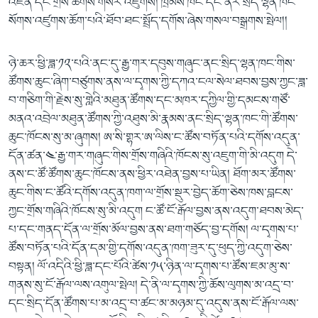
འཛིན་དང་གྲོས་ཚོགས་གསར་འཛུགས། ཁྲིམས་ཁང་དང་ནོར་སྲིད་ལྷན་ཁང་
སོགས་འཛུགས་ཆོག་པའི་ཐོབ་ཐང་སྤྲོད་དགོས་ཞེས་གསལ་བསྒྲགས་སྤེལ།།
ཉེ་ཆར་ཕྱི་ཟླ་༡༢་པའི་ནང་དུ་རྒྱ་གར་དབུས་གཞུང་ནང་སྲིད་ལྷན་ཁང་གིས་
ཚོགས་ཆུང་ཞིག་བཙུགས་ནས་ལ་དྭགས་ཀྱི་དཀའ་ངལ་སེལ་ཐབས་བྱས་ཀྱང་ཟླ་
བ་གཅིག་གི་རྗེས་སུ་གླེའི་མཐུན་ཚོགས་དང་མཁར་དཀྱིལ་གྱི་དམངས་གཙོ་
མནའ་འབྲེལ་མཐུན་ཚོགས་ཀྱི་འཐུས་མི་རྣམས་ནང་སྲིད་ལྷན་ཁང་གི་ཚོགས་
ཆུང་ཁོངས་སུ་མ་ཞུགས། ཨ་སི་གྷར་ཨ་ལིས་ང་ཚོས་བཏོན་པའི་དགོས་འདུན་
དོན་ཚན་༤་རྒྱ་གར་གཞུང་གིས་གྲོས་གཞིའི་ཁོངས་སུ་འཇུག་གི་མི་འདུག དེ་
ནས་ང་ཚོ་ཚོགས་ཆུང་ཁོངས་ནས་ཕྱིར་འཐེན་བྱས་པ་ཡིན། ཐོག་མར་ཚོགས་
ཆུང་གིས་ང་ཚོའི་དགོས་འདུན་ཁག་ལ་གྲོས་སྡུར་བྱེད་ཆོག་ཅེས་ཁས་བླངས་
ཀྱང་གྲོས་གཞིའི་ཁོངས་སུ་མི་འདུག ང་ཚོ་ངོ་རྒོལ་བྱས་ནས་འདུག་ཐབས་མེད་
པ་དང་གནད་དོན་ལ་གྲོས་མོལ་བྱས་ནས་ཐག་གཅོད་བྱ་དགོས། ལ་དྭགས་པ་
ཚོས་བཏོན་པའི་དོན་དམ་གྱི་དགོས་འདུན་ཁག་ཟུར་དུ་ཕུད་ཀྱི་འདུག་ཅེས་
བསྟན། ལོ་འདིའི་ཕྱི་ཟླ་དང་པོའི་ཚེས་༡༥་ཉིན་ལ་དྭགས་པ་ཚོས་ཇམ་མུ་ས་
གནས་སུ་ངོ་རྒོལ་ལས་འགུལ་སྤེལ། དེ་ནི་ལ་དྭགས་ཀྱི་ཆོས་ལུགས་མ་འདྲ་བ་
དང་སྲིད་དོན་ཚོགས་པ་མ་འདྲ་བ་ཚང་མ་མཉམ་དུ་འདུས་ནས་ངོ་རྒོལ་ལས་