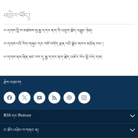
འབྲེལ་ཡོད།
ལ་དྭགས་ཀྱི་ས་མཚམས་སུ་རྒྱ་དཀར་ནག་གི་འཁྲུག་རྩོད་འབྱུང་ཉེན།
ལ་དྭགས་པའི་རིག་གཞུང་དང་བཟོ་བཀོད་ལྡན་པའི་སྒྲོལ་མཁར་མགྲོན་ཁང་།
ལ་དྭགས་ནས་ཞིན་ཅང་བར་དུ་རྒྱ་དཀར་ནག་རྩེད་འཇོར་རོལ་གྱི་ཡོད་དམ།
རྗེས་འབྲངས།
RSS དང་Podcast
ང་ཚོར་འབྲེལ་བ་གནང་ན།