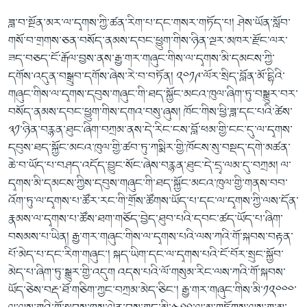
ཟླ་བ་སྔོན་མར་ལ་དྭགས་ཀྱི་ཚན་རིག་པ་དང་གསར་གཏོད་པ། ཤེས་ཡོན་སློབ་
གསོ་བ་གྲགས་ཅན་བསོད་ནམས་དབང་ཕྱུག་གིས་ཉིན་ལྔར་མཁར་རྫོང་ལར་
ཟད་བཅད་ངོ་རྒོལ་བྱས་ནས་རྒྱ་གར་གཞུང་གིས་ལ་དྭགས་མི་དམངས་ཀྱི་
དགོས་འདུན་བསྒྲུབ་དགོས་ཞེས་རེ་བ་བཏོན། ༢༠༡༩་ལོར་སྲིད་བློན་མོ་དྷིའི་
གཞུང་གིས་ལ་དྭགས་དབུས་གཞུང་གི་ཐད་སྐྱོང་མངའ་ཁུལ་ཞིག་ཏུ་བསྒྱུར་བར་
བསོད་ནམས་དབང་ཕྱུག་གིས་དགའ་བསུ་ཞུས། ཁོང་གིས་ཕྱི་ཟླ་དང་པའི་ཚེས་
༣༡་ཉིན་བརྙན་ཐུང་ཞིག་བཀྲམ་ནས་དེ་རིང་ངས་བློ་ཕམ་གྱི་ངང་དུ་ལ་དྭགས་
དབུས་ཐད་སྐྱོང་མངའ་ཁུལ་གྱི་ཚབ་ཏུ་ཀསྨིར་གྱི་ཁོངས་སུ་བསྡད་དགེ་མཚན་
ཆེ་བ་ཡོད་པ་བཤད་འདོད་བྱུང་སོང་ཞེས་བརྙན་ཐུང་དེ་དྲྭ་ལམ་དུ་བཀྲམ། ལ་
དྭགས་མི་དམངས་ཀྱིས་དབུས་གཞུང་གི་ཐད་སྐྱོང་མངའ་ཁུལ་གྱི་གནས་བབ་
འོག་ཏུ་ལ་དྭགས་པ་ཚོར་རང་གི་གྲོས་ཚོགས་ཡོད་པ་དང་ལ་དྭགས་ཀྱི་ལས་དོན་
རྣམས་ལ་དྭགས་པ་ཚོས་ཐག་གཅོད་བྱེད་ཐུབ་པའི་དབང་ཚད་ཡོད་པ་ཞིག་
བསམས་པ་ཡིན། རྒྱ་གར་གཞུང་གིས་ལ་དྭགས་པའི་ལས་ཀའི་གོ་སྐབས་བརྟན་
པོ་མེད་པ་དང་རིག་གཞུང་། སྐད་ཡིག་དང་ལ་དྭགས་པའི་ངོ་བོར་སྲུང་སྐྱོབ་
མེད་པ་ཞིག་ཏུ་སྒྱུར་གྱི་འདུག འདས་པའི་ལོ་གསུམ་རིང་ལས་ཀའི་གོ་སྐབས་
ཡོད་ཅེས་བརྡ་ཐོ་གཅིག་ཀྱང་བཀྲམ་མེད་ཅིང་། རྒྱ་གར་གཞུང་གིས་མི་༡༢༠༠༠་