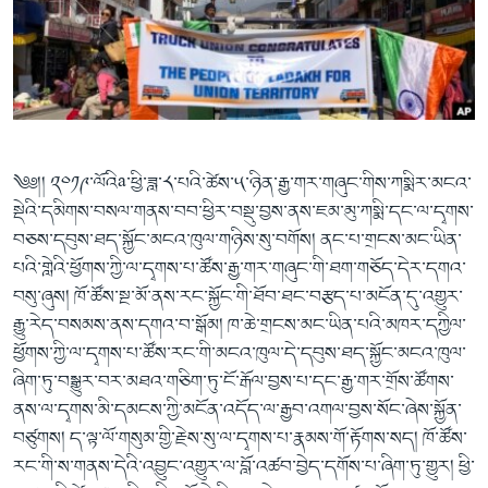
ཀར་
Learning English
འཚོལ་
དྲ་བརྙན་གསར་འགྱུར།
བགྲོ་གླེང་མདུན་ལྕོག
ཞིབ་
རྗེས་འབྲངས།
ཁ་བའི་མི་སྣ།
བསྐྱར་ཞིབ།
ལ་
བསྐྱོད།
བུད་མེད་ལེ་ཚན།
པོ་ཊི་ཁ་སི།
དཔེ་ཀློག
དཔེ་ཀློག
སྐད་ཡིག
༄༅།། ༢༠༡༩་ལོའིa་ཕྱི་ཟླ་༨་པའི་ཚེས་༥་ཉིན་རྒྱ་གར་གཞུང་གིས་ཀསྨིར་མངའ་
ཆབ་སྲིད་བཙོན་པ་ངོ་སྤྲོད།
ཕ་ཡུལ་གླེང་སྟེགས།
སྡེའི་དམིགས་བསལ་གནས་བབ་ཕྱིར་བསྡུ་བྱས་ནས་ཇམ་མུ་ཀསྨི་དང་ལ་དྭགས་
ཆོས་རིག་ལེ་ཚན།
བཅས་དབུས་ཐད་སྐྱོང་མངའ་ཁུལ་གཉིས་སུ་བགོས། ནང་པ་གྲངས་མང་ཡིན་
གཞོན་སྐྱེས་དང་ཤེས་ཡོན།
པའི་གླེའི་ཕྱོགས་ཀྱི་ལ་དྭགས་པ་ཚོས་རྒྱ་གར་གཞུང་གི་ཐག་གཅོད་དེར་དགའ་
བསུ་ཞུས། ཁོ་ཚོས་སྔ་མོ་ནས་རང་སྐྱོང་གི་ཐོབ་ཐང་བརྩད་པ་མངོན་དུ་འགྱུར་
འཕྲོད་བསྟེན་དང་དོན་ལྡན་གྱི་མི་ཚེ།
རྒྱུ་རེད་བསམས་ནས་དགའ་བ་སྒོམ། ཁ་ཆེ་གྲངས་མང་ཡིན་པའི་མཁར་དཀྱིལ་
གངས་རིའི་བྲག་ཅ།
ཕྱོགས་ཀྱི་ལ་དྭགས་པ་ཚོས་རང་གི་མངའ་ཁུལ་དེ་དབུས་ཐད་སྐྱོང་མངའ་ཁུལ་
ཞིག་ཏུ་བསྒྱུར་བར་མཐའ་གཅིག་ཏུ་ངོ་རྒོལ་བྱས་པ་དང་རྒྱ་གར་གྲོས་ཚོགས་
བུད་མེད།
ནས་ལ་དྭགས་མི་དམངས་ཀྱི་མངོན་འདོད་ལ་རྒྱབ་འགལ་བྱས་སོང་ཞེས་སྐྱོན་
སོ་ཡ་ལ། བོད་ཀྱི་གླུ་གཞས།
བཙུགས། ད་ལྟ་ལོ་གསུམ་གྱི་རྗེས་སུ་ལ་དྭགས་པ་རྣམས་གོ་རྟོགས་སད། ཁོ་ཚོས་
རང་གི་ས་གནས་དེའི་འབྱུང་འགྱུར་ལ་བློ་འཚབ་བྱེད་དགོས་པ་ཞིག་ཏུ་གྱུར། ཕྱི་