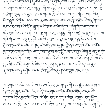
ཟླ་༢་པའི་ཚེས་༡༤་ཉིན་ཌིབ་ལོ་མེ་ཊི་དུས་དེབ་ལ་གནས་ཚུལ་ཐོན་པ་ལྟར་ན།
ལ་དྭགས་པ་ཚོས་དབུས་གཞུང་གི་ཐད་སྐྱོང་མངའ་ཁུལ་གྱི་གནས་བབ་ཐོབ་སྟེ་
འཛུགས་སྐྲུན་ཡར་རྒྱས་དང་ས་གནས་ཀྱི་ཐོབ་ཐང་ལ་སྲུང་སྐྱོབ་འགན་ལེན་
ཐོབ་རྒྱུའི་རེ་ལྟོས་བཅངས་པ་རྣམས་མ་གྲུབ། མཁར་དཀྱིལ་རྫོང་གི་གཙུག་ལག་
རབ་འབྱམས་པའི་སློབ་ཕྲུག་ཨ་སི་གྷར་ཨ་ལི་ཞེས་པ་ཞིག་གིས་ལ་དྭགས་པ་
ཚོས་ཡུན་རིང་མ་འགོར་བར་རྒྱ་གར་དབུས་གཞུང་གིས་འཛུགས་སྐྲུན་དང་ལས་
ཀའི་གོ་སྐབས་བསྐྲུན་རྒྱུའི་ཁས་ལེན་བྱས་པ་རྣམས་བསྒྲུབ་རྒྱུ་མིན་པ་ཤེས་
རྟོགས་བྱུང་སོང་ཞེས་བཤད། དེ་བཞིན་ལ་དྭགས་ཀྱི་རྒྱལ་ས་གླེའི་ཚོང་པ་ཚོས་
ཀྱང་དབུས་གཞུང་གིས་ལ་དྭགས་དབུས་ཐད་སྐྱོང་མངའ་ཁུལ་ཞིག་ཏུ་བསྒྱུར་ཏེ་
ང་ཚོར་མགོ་སྐོར་བཏང་སོང་། ང་ཚོས་རེ་ལྟོས་བཅངས་པ་དེའི་ལྡོག་ཕྱོགས་ཤིག་
བྱུང་སྟེ་ང་ཚོའི་འཐུས་མི་མེད་པར་གྱུར། ད་ལྟ་ང་ཚོས་རང་གི་དཀའ་སྡུག་
རྣམས་སུ་ལ་ཞུ་དགོས་པའང་ཤེས་ཀྱི་མི་འདུག་ཅེས་སྡུག་སྐད་བརྒྱབ།།
ལ་དྭགས་པ་ཚོས་རང་གི་ས་གནས་དེ་དབུས་གཞུང་གི་ཐད་སྐྱོང་མངའ་ཁུལ་
ཞིག་ཏུ་བསྒྱུར་དགོས་ཟེར་བ་ནི་ལ་དྭགས་ལ་གྲོས་ཚོགས་ཡོད་པ་དང་མི་
དམངས་ཀྱི་འཐུས་མི་ཡོད་པའི་ཐོབ་ཐང་བརྩད་པ་ཡིན། དབུས་ཐད་སྐྱོང་
མངའ་ཁུལ་གྱི་གནས་བབ་སྤྲད་པའི་རྗེས་སུ་ལ་དྭགས་ལ་འཐུས་མི་འདུག དེར་