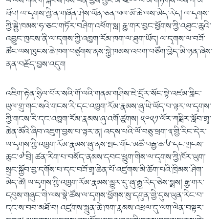
ལ་ལས་ཀའི་གོ་སྐབས་ཁས་ལེན་བྱས་ཀྱང་མི་༤༠༠་ལ་མ་གཏོགས་ལས་ཀ་མ་
ཐོབ། ལ་དྭགས་ཀྱི་ན་གཞོན་ཤེས་ཡོན་ཅན་ཕལ་མོ་ཆེ་ལས་མེད་རེད། ལ་དྭགས་
ཀྱི་སྐྱེ་ཁམས་ཧ་ཅང་གཏོར་བཤིག་འཕོག་སླ། རྒྱ་གར་བྱང་ཕྱོགས་ཀྱི་འཐུང་ཆུའི་
འབྱུང་ཁུངས་ནི་ལ་དྭགས་ཀྱི་འཁྱག་རོམ་ཁག་ལ་ཐུག་ཡོད། ལ་དྭགས་ལ་བཟོ་
ཚོང་ལས་ཁུངས་ཆེ་ཁག་བཙུགས་ནས་སྐྱེ་ཁམས་འབག་བཙོག་བྱེད་མི་ཉན་ཞེས་
ནན་བརྗོད་བྱས་འདུག
འཇིག་རྟེན་ཧྲིལ་པོར་སའི་གོ་ལའི་གནམ་གཤིས་ཇེ་དྲོར་སོང་སྟེ་འཛམ་གླིང་
ཡུལ་གྲུ་གང་སའི་གངས་རི་དང་འཁྱག་རོམ་རྣམས་ཞུ་ཡི་ཡོད་པ་ལྟར་ལ་དྭགས་
ཀྱི་གངས་རི་དང་འཁྱག་རོམ་རྣམས་ཞུ་འགོ་ཚུགས། ༢༠༢༡་ལོར་ཀསྨིར་སློབ་གྲྭ་
ཆེན་མོའི་ཞིབ་འཇུག་བྱས་པ་ལྟར་ན། འདས་པའི་ལོ་བཅུ་ཕྲག་༣་གྱི་རིང་དེར་
ལ་དྭགས་ཀྱི་འཁྱག་རོམ་རྣམས་ཞུ་ནས་སྤང་གོང་མཚོ་བརྒྱ་ཆ་༦་དང་གྲངས་
ཆུང་༧་བྲི། ཚན་རིག་པ་བསོད་ནམས་དབང་ཕྱུག་གིས་ལ་དྭགས་ཀྱི་ཁོར་ཡུག་
སྲུང་སྐྱོབ་བྱ་དགོས་པ་དང་བཟོ་གྲྭ་ཆེན་པོ་འཛུགས་མི་ཆོག་པའི་ཁྲིམས་ཤིག་
མེད་ཚེ། ལ་དྭགས་ཀྱི་འཁྱག་རོམ་རྣམས་མྱུར་དུ་ཞུ་རྒྱུ་རེད་ཅེས་སྨྲས། རྒྱ་གར་
དབུས་གཞུང་གི་ལས་སྣེ་ཚོས་ལ་དྭགས་ཕྱོགས་སུ་དགུན་གྱི་དུས་ཡུན་རིང་བ་
དང་ས་བབ་མཐོ་བ། འཛུགས་སྐྲུན་ཆེ་ཁག་རྣམས་འཕྲལ་དུ་ལག་ལེན་བསྟར་