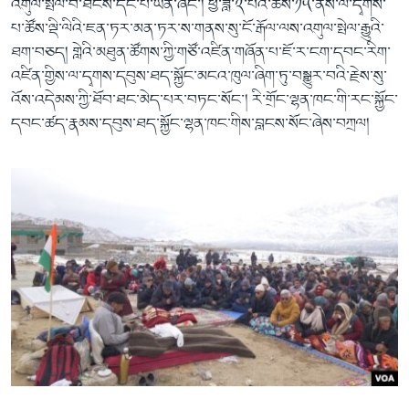
འགུལ་སྤེལ་བ་ཐེངས་དང་པོ་ཡིན་ཞིང་། ཕྱི་ཟླ་༢་པའི་ཚེས་༡༥་ནས་ལ་དྭགས་
པ་ཚོས་ལྡི་ལིའི་ཇན་ཏར་མན་ཏར་ས་གནས་སུ་ངོ་རྒོལ་ལས་འགུལ་སྤེལ་རྒྱུའི་
ཐག་བཅད། གླེའི་མཐུན་ཚོགས་ཀྱི་གཙོ་འཛིན་གཞོན་པ་ཇོ་ར་ངག་དབང་རིག་
འཛིན་གྱིས་ལ་དྭགས་དབུས་ཐད་སྐྱོང་མངའ་ཁུལ་ཞིག་ཏུ་བསྒྱུར་བའི་རྗེས་སུ་
འོས་འདེམས་ཀྱི་ཐོབ་ཐང་མེད་པར་བཏང་སོང་། རི་གྲོང་ལྷན་ཁང་གི་རང་སྐྱོང་
དབང་ཚད་རྣམས་དབུས་ཐད་སྐྱོང་ལྷན་ཁང་གིས་བླངས་སོང་ཞེས་བཀྲལ།