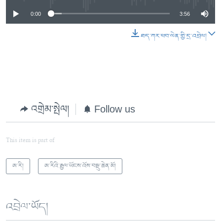
0:00
3:56
ཐད་ཀར་ཕབ་ལེན་གྱི་དྲ་འབྲེལ།
འགྲེམ་སྤེལ།
Follow us
This item is part of
ཨ་རི།
ཨ་རིའི་རྒྱལ་ཡོངས་འོས་བསྡུ་ཆེན་མོ།
འབྲེལ་ཡོད།