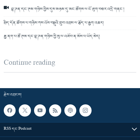
བྷ་ཌན་དང་ཊམ་གཉིས་ཀྱིས་དུས་མཉམ་དུ་མང་ཚོགས་ལ་ངོ་ཐུག་བཅར་འདྲི་གནང་།
སྲིད་དོན་ཚོགས་པ་གཉིས་ཀས་འོས་བསྡུའི་གྲུབ་འབྲས་ལ་རྩོད་པ་རྒྱག་འཆར།
རྒྱ་ནག་པ་ཚོ་ཊམ་དང་བྷ་ཌན་གཉིས་ཀྱི་སུ་ལ་འཐོབ་ན་མོས་པ་ཡོད་མེད།
Continue reading
རྗེས་འབྲངས།
RSS དང་Podcast