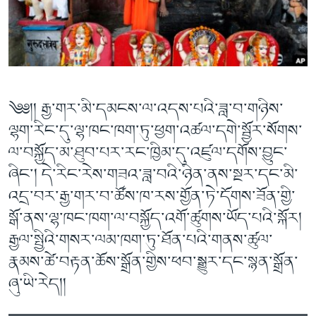
ཀར་
Learning English
འཚོལ་
དྲ་བརྙན་གསར་འགྱུར།
བགྲོ་གླེང་མདུན་ལྕོག
ཞིབ་
རྗེས་འབྲངས།
ཁ་བའི་མི་སྣ།
བསྐྱར་ཞིབ།
ལ་
བསྐྱོད།
བུད་མེད་ལེ་ཚན།
པོ་ཊི་ཁ་སི།
དཔེ་ཀློག
དཔེ་ཀློག
སྐད་ཡིག
༄༅།། རྒྱ་གར་མི་དམངས་ལ་འདས་པའི་ཟླ་བ་གཉིས་
ཆབ་སྲིད་བཙོན་པ་ངོ་སྤྲོད།
ཕ་ཡུལ་གླེང་སྟེགས།
ལྷག་རིང་དུ་ལྷ་ཁང་ཁག་ཏུ་ཕྱག་འཚལ་དགེ་སྦྱོར་སོགས་
ཆོས་རིག་ལེ་ཚན།
ལ་བསྐྱོད་མ་ཐུབ་པར་རང་ཁྱིམ་དུ་འཛུལ་དགོས་བྱུང་
ཞིང་། དེ་རིང་རེས་གཟའ་ཟླ་བའི་ཉིན་ནས་སྔར་དང་མི་
གཞོན་སྐྱེས་དང་ཤེས་ཡོན།
འདྲ་བར་རྒྱ་གར་བ་ཚོས་ཁ་རས་གྱོན་ཏེ་དོགས་ཟོན་གྱི་
འཕྲོད་བསྟེན་དང་དོན་ལྡན་གྱི་མི་ཚེ།
སྒོ་ནས་ལྷ་ཁང་ཁག་ལ་བསྐྱོད་འགོ་ཚུགས་ཡོད་པའི་སྐོར།
གངས་རིའི་བྲག་ཅ།
རྒྱལ་སྤྱིའི་གསར་ལམ་ཁག་ཏུ་ཐོན་པའི་གནས་ཚུལ་
བུད་མེད།
རྣམས་ཚེ་བརྟན་ཆོས་སྒྲོན་གྱིས་ཕབ་སྒྱུར་དང་སྙན་སྒྲོན་
སོ་ཡ་ལ། བོད་ཀྱི་གླུ་གཞས།
ཞུ་ཡི་རེད།།