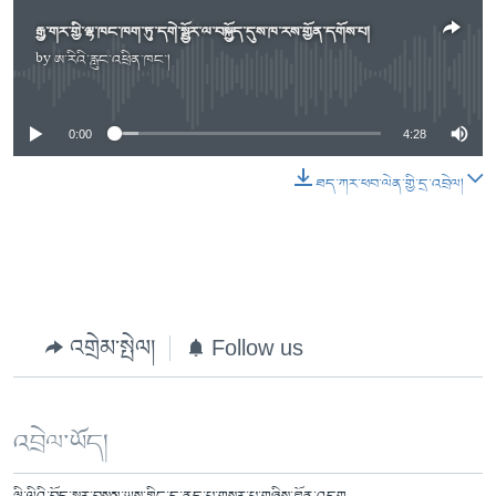
རྒྱ་གར་གྱི་ལྷ་ཁང་ཁག་ཏུ་དགེ་སྦྱོར་ལ་བསྐྱོད་དུས་ཁ་རས་གྱོན་དགོས་པ།
by
ཨ་རིའི་རླུང་འཕྲིན་ཁང་།
No media source currently available
0:00
4:28
ཐད་ཀར་ཕབ་ལེན་གྱི་དྲ་འབྲེལ།
འགྲེམ་སྤེལ།
Follow us
འབྲེལ་ཡོད།