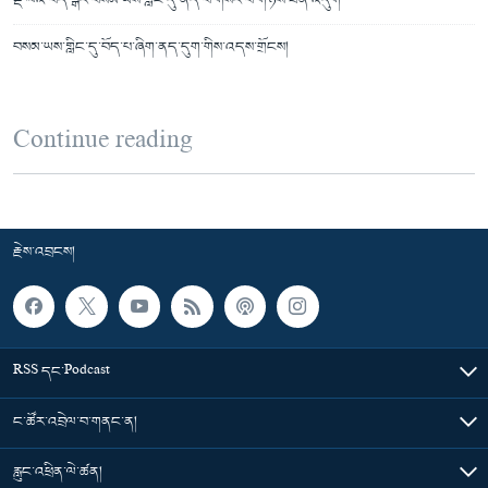
ལྡི་ལིའི་བོད་སྒར་བསམ་ཡས་གླིང་དུ་ནད་པ་གསར་པ་གཉིས་ཐོན་འདུག
བསམ་ཡས་གླིང་དུ་བོད་པ་ཞིག་ནད་དུག་གིས་འདས་གྲོངས།
Continue reading
རྗེས་འབྲངས།
RSS དང་Podcast
ང་ཚོར་འབྲེལ་བ་གནང་ན།
རླུང་འཕྲིན་ལེ་ཚན།