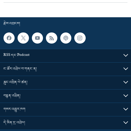
རྗེས་འབྲངས།
RSS དང་Podcast
ང་ཚོར་འབྲེལ་བ་གནང་ན།
རླུང་འཕྲིན་ལེ་ཚན།
བརྙན་འཕྲིན།
གསར་འགྱུར་ཁག
དེ་མིན་དྲ་འབྲེལ།