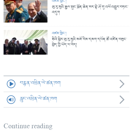
འཛམ་གླིང་།
ཨུ་རུ་སུའི་རྒྱལ་སྲུང་བློན་ཆེན་སར་གྷེ་ཤོ་གུ་འཕོ་འགྱུར་བཏང་
འདུག
འཛམ་གླིང་།
ཅིའི་ཕྱིར་ཨུ་རུ་སུའི་མཐོ་རིམ་དམག་དཔོན་ཚོ་འཛིན་བཟུང་
བྱེད་ཀྱི་ཡོད་པ་རེད།
བརྙན་འཕྲིན་ལེ་ཚན་ཁག
རླུང་འཕྲིན་ལེ་ཚན་ཁག
Continue reading