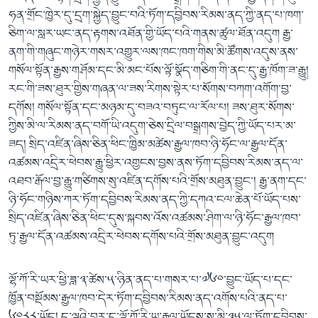
ཧན་གྲོང་ཁྱེར་དུ་དྲག་སྐྱེད་བྱུང་བའི་ཏོག་དབྱིབས་རིམས་ནད་ཀྱི་ནད་པ་ཁག་
ཅིག་ལ་སླར་ཡང་ནད་རྟགས་འཐོན་གྱི་ཡོད་པའི་གནས་ཚུལ་ཐོན་འདུག རྒྱ་
ནག་གི་གཞུང་གཉེར་གསར་འགྱུར་ལས་ཁང་ཁག་གིས་མི་ཚོགས་འདུས་ནས་
གསོལ་སྟོན་རྒྱས་གཤོམ་དང་མི་མང་པོས་ལྟོ་སྣོད་གཅིག་གི་ནང་དུ་རྒྱ་ཁོག་ཟ་རྒྱུ།
རང་གི་ཟས་ཐུར་གྱིས་གཞན་ལ་ཟས་རིགས་སྟེར་པ་སོགས་བཀག་འགོག་བྱ་
དགོས། གསོལ་སྟོན་དང་མཉམ་དུ་བཟའ་བཏུང་ལ་རོལ་པ། ཟས་ཐུར་སོགས་
ཀྱིས་མི་ལ་རིམས་ནད་བགོ་ཡི་འདུག་ཅེས་དྲིལ་བསྒྲགས་བྱེད་ཀྱི་ཡོད་པར་མ་
ཟད། སྲིད་འཛིན་ཞིས་ཅིན་ཕིང་ཁྱིམ་མཚེས་རྒྱལ་ཁབ་ཉི་ཧོང་ལ་རྒྱལ་དོན་
འཚམས་འདྲིར་ཕེབས་རྒྱུ་ཕྱིར་འགྱངས་བྱས་ནས་ཏོག་དབྱིབས་རིམས་ནད་ལ་
འཐབ་རྒོལ་བྱ་རྒྱུ་གཙིགས་སུ་འཛིན་དགོས་པའི་གྲོས་མཐུན་བྱུང་། རྒྱ་ནག་དང་
ཉི་ཧོང་གཉིས་ཀར་ཏོག་དབྱིབས་རིམས་ནད་ཀྱི་དཀའ་ངལ་ཆེན་པོ་ཡོད་པས་
སྲིད་འཛིན་ཞིས་ཅིན་ཕིང་དུས་སྐབས་འོས་འཚམས་ཤིག་ལ་ཉི་ཧོང་རྒྱལ་ཁབ་
ཏུ་རྒྱལ་དོན་འཚམས་འདྲིར་ཕེབས་དགོས་པའི་གྲོས་མཐུན་བྱུང་འདུག
ལྷོ་ཀོ་རི་ཡར་ཕྱི་ཟླ་༣་ཚེས་༥་ཉིན་ནད་པ་གསར་པ་༧༦༠་བྱུང་ཡོད་པ་དང་
ཁྱོན་བསྡོམས་རྒྱལ་ཁབ་དེར་ཏོག་དབྱིབས་རིམས་ནད་འགོས་པའི་ནད་པ་
༦༠༨༨་ཡོད། ད་ལྟའི་བར་དུ་ལྷོ་ཀོ་རི་ཡ་རྒྱལ་ཡོངས་སུ་མི་༣༥་ལ་ཏོག་དབྱིབས་