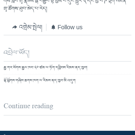
གིས་སློབ་གྲྭ་རྣམས་སྒོ་བརྒྱབ་སྟེ་བྱིས་པ་དུང་ཕྱུར་༢་དང་བྱེ་བ་༩་ལྷག་འཛིན་
གྲྭ་ཚོགས་ཐུབ་མེད་པ་རེད།
འགྲེམ་སྤེལ།
Follow us
འབྲེལ་ཡོད།
རྒྱ་གར་སོགས་རྒྱལ་ཁབ་༨༠་ཙམ་ལ་ཏོག་དབྱིབས་རིམས་ནད་ཁྱབ།
ལྷོ་ཕྱོགས་གཞིས་ཆགས་ཁག་ལ་རིམས་ནད་ཁྱབ་མི་འདུག
Continue reading