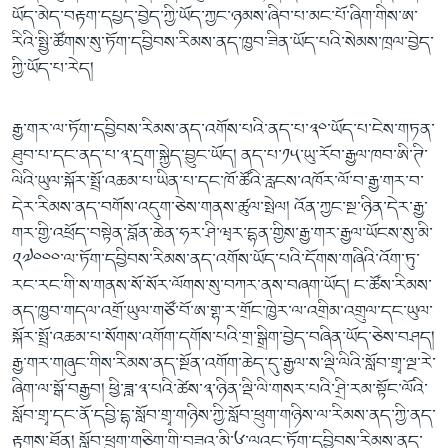
ཡོད་མེད་བརྟག་དཔྱད་བྱེད་ཀྱི་ཡོད་ཀྱང་ཉམས་ཞིབ་པ་མང་པོ་ཞིག་གིས་ཨ་
རིའི་སྤྱི་ཚོགས་སུ་ཏོག་དབྱིབས་རིམས་ནད་ཁྱབ་ཟིན་ཡོད་པའི་སེམས་ཁྲལ་བྱེད་
ཀྱི་ཡོད་པ་རེད།
རྒྱ་གར་ལ་ཏོག་དབྱིབས་རིམས་ནད་འགོས་པའི་ནད་པ་༣༠་ཡོད་པ་ངེས་གཏན་
ཐུབ་པ་དང་ནད་པ་༣་དྲག་སྐྱེད་བྱུང་ཡོད། ནད་པ་༡༥་ཡུ་རོབ་རྒྱལ་ཁབ་ཨི་ཊི་
ལིའི་ཡུལ་སྐོར་སྤྲོ་འཆམ་པ་ཡིན་པ་དང་ཁོ་ཚོའི་རླངས་འཁོར་ལོ་བ་རྒྱ་གར་བ་
དེར་རིམས་ནད་བགོས་འདུག་ཅེས་གནས་ཚུལ་སྤེལ། འོན་ཀྱང་སྔ་ཉིན་དེར་རྒྱ་
གར་གྱི་འཕྲོད་བསྟེན་བློན་ཆེན་ཧར་ཤི་ཝྭར་དྷན་གྱིས་རྒྱ་གར་རྒྱལ་ཡོངས་སུ་མི་
༢༧༠༠༠་ལ་ཏོག་དབྱིབས་རིམས་ནད་འགོས་ཡོད་པའི་དོགས་གཞིའི་འོག་ཏུ་
རང་རང་གི་ས་གནས་སོ་སོར་ལོགས་སུ་བཀར་ནས་བཞག་ཡོད། ང་ཚོས་རིམས་
ནད་ཁྱབ་གདལ་འགྲོ་ཡུལ་གཙོ་བོ་ཨ་གྷ་ར་གྲོང་ཁྱེར་ལ་འགྲིམ་འགྲུལ་དང་ཡུལ་
སྐོར་སྤྲོ་འཆམ་པ་སོགས་འགོག་དགོས་པའི་གྲ་སྒྲིག་བྱེད་བཞིན་ཡོད་ཅེས་བཤད།
རྒྱ་གར་གཞུང་གིས་རིམས་ནད་སྔོན་འགོག་ཆེད་དུ་རྒྱལ་ས་ལྡི་ལིའི་སློབ་གྲྭ་ལྔ་རེ་
ཞིག་ལ་སྒོ་བརྒྱབ། ཕྱི་ཟླ་༣་པའི་ཚེས་༣་ཉིན་ལྡི་ལི་གསར་པའི་ཤྲི་རམ་སྟོང་ལོའི་
སློབ་གྲྭ་དང་ནོ་དབྱི་དྷ་སློབ་གྲྭ་གཉིས་ཀྱི་སློབ་ཕྲུག་གཉིས་ལ་རིམས་ནད་ཀྱི་ནད་
རྟགས་ཐོན། སློབ་ཕྲུག་གཅིག་གི་བཟའ་མི་༦་ལའང་ཏོག་དབྱིབས་རིམས་ནད་