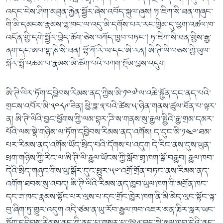
འདང་ངེས་ཤིག་མཐུན་རྐྱེན་སྦྱོར་ཞེས་འབོད་སྐུལ་ཞུས། ཏ་ཇིཀ་སི་ཐན་གཞུང་
གི་མི་དམངས་རྣམས་ལྷ་ཁང་ལ་འདུ་མི་དགོས་པར་རང་ཁྱིམ་དུ་ཕྱག་འཚལ་ཁ་
འདོན་གྱི་དགེ་སྦྱོར་བྱེད་ཆོག་ཅེས་བཀོད་ཁྱབ་བཏང་། ཏ་ཇིཀ་སི་ཐན་གྱིས་རྒྱ་
ནག་དང་ཨབ་གྷ་ཎི་སི་ཐན། ལྷོ་ཀོ་རི་ཡ་དང་ཨི་རན། ཨི་ཊི་ལི་བཅས་ཀྱི་ཡུལ་
སྐོར་སྤྲོ་འཆམ་པ་རྣམས་མི་ཆོག་པའི་བཀག་སྡོམ་བྱས་འདུག
ཨི་ཊི་ལིར་ཏོག་དབྱིབས་རིམས་ནད་ཀྱིས་མི་༡༠༧་ལ་འཆི་སྐྱོན་དང་ནད་པའི་
གྲངས་འབོར་མི་༣༠༨༩་ཟིན། ཕྱི་ཟླ་༣་པའི་ཚེས་༥་ཉིན་གནས་ཚུལ་ཐོན་པ་ལྟར་
ན། ཨི་ཊི་ལིའི་བྱང་ཕྱོགས་ཀྱི་ལམ་བྷར་ཌི་ས་གནས་སུ་རྒྱལ་སྤྱིའི་རྒྱ་གྲམ་དམར་
པོའི་ལས་སྣེ་གཉིས་ལ་ཏོག་དབྱིབས་རིམས་ནད་འགོས། ད་དུང་མི་༡༤༠་ཐམ་
པར་རིམས་ནད་འགོས་ཡོད་སྲིད་པའི་དོགས་པ་འདུག དེ་རིང་ནས་དུས་ཡུན་
ཕྲག་གཉིས་ཀྱི་རིང་ལ་ཨི་ཊི་ལི་རྒྱལ་ཡོངས་ཀྱི་སློབ་གྲྭ་ཁག་སྒོ་བརྒྱབ། རྒྱལ་ཁབ་
དེའི་སྲིད་གཞུང་གིས་ཡུ་སྒོར་དུང་ཕྱུར་༥༠་འགྲོ་གྲོན་བཏང་ནས་རིམས་ནད་
འགོག་ཐབས་སུ་འབད། ཨི་ཊི་ལིའི་རིམས་ནད་ཁྱབ་ཡུལ་ཁག་གི་མགྲོན་ཁང་
དང་ཟ་ཁང་རྣམས་སྟོང་པར་ལུས་པ་དང་གྲོང་ཁྱེར་ཁག་ནི་མི་མེད་ལུང་སྟོང་ལྟ་
བུ་ཞིག་ཏུ་གྱུར་འདུག འདི་ཙམ་ན་ཡུ་རོབ་རྒྱལ་ཁབ་འཇར་མན་ཎིར་སླར་ཡང་