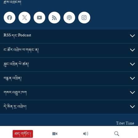
རྗེས་འབྲངས།
RSS དང་Podcast
ང་ཚོར་འབྲེལ་བ་གནང་ན།
རླུང་འཕྲིན་ལེ་ཚན།
བརྙན་འཕྲིན།
གསར་འགྱུར་ཁག
དེ་མིན་དྲ་འབྲེལ།
Tibet Time
ཐད་གཏོང་།