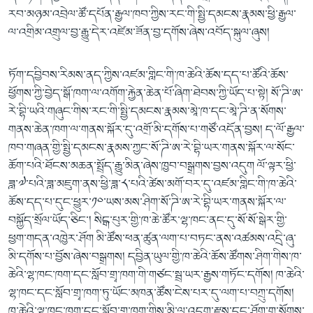
རབ་མཉམ་འབྲེལ་ཚོ་དཔོན་རྒྱལ་ཁབ་ཀྱིས་རང་གི་སྤྱི་དམངས་རྣམས་ཕྱི་རྒྱལ་
ལ་འགྲིམ་འགྲུལ་བྱ་རྒྱུ་དེར་འཛེམ་ཟོན་བྱ་དགོས་ཞེས་འབོད་སྐུལ་ཞུས།
ཏོག་དབྱིབས་རིམས་ནད་ཀྱིས་འཛམ་གླིང་གི་ཁ་ཆེའི་ཆོས་དད་པ་ཚོའི་ཆོས་
ཕྱོགས་ཀྱི་བྱེད་སྒོ་ཁག་ལ་འགོག་རྐྱེན་ཆེན་པོ་ཞིག་ཐེབས་ཀྱི་ཡོད་པ་སྟེ། སོ་ཌི་ཨ་
རེ་བྷི་ཡའི་གཞུང་གིས་རང་གི་སྤྱི་དམངས་རྣམས་མཱེ་ཁ་དང་མཱེ་ཌི་ན་སོགས་
གནས་ཆེན་ཁག་ལ་གནས་སྐོར་དུ་འགྲོ་མི་དགོས་པ་གཙོ་འདོན་བྱས། ད་ལོ་རྒྱལ་
ཁབ་གཞན་གྱི་སྤྱི་དམངས་རྣམས་ཀྱང་སོ་ཌི་ཨ་རེ་བྷི་ཡར་གནས་སྐོར་ལ་སོང་
ཆོག་པའི་ཐོངས་མཆན་སྤྲོད་རྒྱུ་མིན་ཞེས་ཁྱབ་བསྒྲགས་བྱས་འདུག ལོ་ལྟར་ཕྱི་
ཟླ་༧་པའི་ཟླ་མཇུག་ནས་ཕྱི་ཟླ་༨་པའི་ཚེས་མགོ་བར་དུ་འཛམ་གླིང་གི་ཁ་ཆེའི་
ཆོས་དད་པ་དུང་ཕྱུར་༡༠་ཡས་མས་ཤིག་སོ་ཌི་ཨ་རེ་བྷི་ཡར་གནས་སྐོར་ལ་
བསྐྱོད་སྲོལ་ཡོད་ཅིང་། སིངྒ་པུར་གྱི་ཁ་ཆེ་ཚོར་ལྷ་ཁང་ནང་དུ་སོ་སོ་སྒེར་གྱི་
ཕྱག་གདན་འཁྱེར་ཤོག མི་ཚོས་ཕན་ཚུན་ལག་པ་བཏང་ནས་འཚམས་འདྲི་ཞུ་
མི་དགོས་པ་བྱོས་ཞེས་བསྒྲགས། དབྱིན་ཡུལ་གྱི་ཁ་ཆེའི་ཆོས་ཚོགས་ཤིག་གིས་ཁ་
ཆེའི་ལྷ་ཁང་ཁག་དང་སློབ་གྲྭ་ཁག་གི་གཙང་སྦྲ་ཡར་རྒྱས་གཏོང་དགོས། ཁ་ཆེའི་
ལྷ་ཁང་དང་སློབ་གྲྭ་ཁག་ཏུ་ཡོང་མཁན་ཚོས་ངེས་པར་དུ་ལག་པ་བཀྲུ་དགོས།
ཁ་ཆེའི་ལྷ་ཁང་ཁག་དང་སློབ་གྲྭ་ཁག་གིས་མི་ལ་འདག་རྫས་དང་ཤོག་གུ་སོགས་