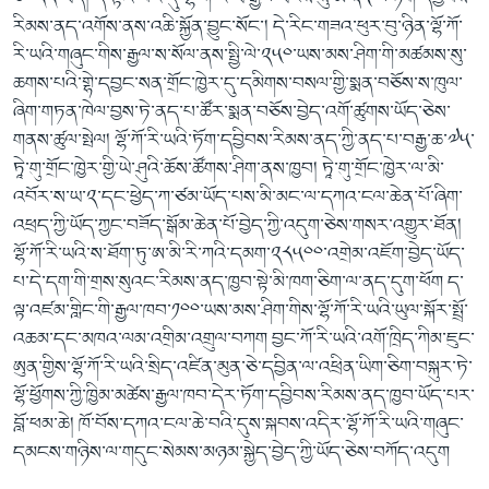
རིམས་ནད་འགོས་ནས་འཆི་སྐྱོན་བྱུང་སོང་། དེ་རིང་གཟའ་ཕུར་བུ་ཉིན་ལྷོ་ཀོ་
རི་ཡའི་གཞུང་གིས་རྒྱལ་ས་སོལ་ནས་སྤྱི་ལེ་༢༥༠་ཡས་མས་ཤིག་གི་མཚམས་སུ་
ཆགས་པའི་གྷེ་དབྱང་སན་གྲོང་ཁྱེར་དུ་དམིགས་བསལ་གྱི་སྨན་བཅོས་ས་ཁུལ་
ཞིག་གཏན་ཁེལ་བྱས་ཏེ་ནད་པ་ཚོར་སྨན་བཅོས་བྱེད་འགོ་ཚུགས་ཡོད་ཅེས་
གནས་ཚུལ་སྤེལ། ལྷོ་ཀོ་རི་ཡའི་ཏོག་དབྱིབས་རིམས་ནད་ཀྱི་ནད་པ་བརྒྱ་ཆ་༧༥་
ཏཱེ་གུ་གྲོང་ཁྱེར་གྱི་ཡེ་ཤུའི་ཆོས་ཚོགས་ཤིག་ནས་ཁྱབ། ཏཱེ་གུ་གྲོང་ཁྱེར་ལ་མི་
འབོར་ས་ཡ་༢་དང་ཕྱེད་ཀ་ཙམ་ཡོད་པས་མི་མང་ལ་དཀའ་ངལ་ཆེན་པོ་ཞིག་
འཕྲད་ཀྱི་ཡོད་ཀྱང་བཟོད་སྒོམ་ཆེན་པོ་བྱེད་ཀྱི་འདུག་ཅེས་གསར་འགྱུར་ཐོན།
ལྷོ་ཀོ་རི་ཡའི་ས་ཐོག་ཏུ་ཨ་མི་རི་ཀའི་དམག་༢༨༥༠༠་འགྲེམ་འཇོག་བྱེད་ཡོད་
པ་དེ་དག་གི་གྲས་སུའང་རིམས་ནད་ཁྱབ་སྟེ་མི་ཁག་ཅིག་ལ་ནད་དུག་ཕོག ད་
ལྟ་འཛམ་གླིང་གི་རྒྱལ་ཁབ་༡༠༠་ཡས་མས་ཤིག་གིས་ལྷོ་ཀོ་རི་ཡའི་ཡུལ་སྐོར་སྤྲོ་
འཆམ་དང་མཁའ་ལམ་འགྲིམ་འགྲུལ་བཀག བྱང་ཀོ་རི་ཡའི་འགོ་ཁྲིད་ཀིམ་ཇུང་
ཨུན་གྱིས་ལྷོ་ཀོ་རི་ཡའི་སྲིད་འཛིན་མུན་ཅེ་དབྱིན་ལ་འཕྲིན་ཡིག་ཅིག་བསྐུར་ཏེ་
ལྷོ་ཕྱོགས་ཀྱི་ཁྱིམ་མཚེས་རྒྱལ་ཁབ་དེར་ཏོག་དབྱིབས་རིམས་ནད་ཁྱབ་ཡོད་པར་
བློ་ཕམ་ཆེ། ཁོ་བོས་དཀའ་ངལ་ཆེ་བའི་དུས་སྐབས་འདིར་ལྷོ་ཀོ་རི་ཡའི་གཞུང་
དམངས་གཉིས་ལ་གདུང་སེམས་མཉམ་སྐྱེད་བྱེད་ཀྱི་ཡོད་ཅེས་བཀོད་འདུག