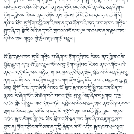
ཏོག་དབྱིབས་རིམས་ནད་ཀྱི་ནད་པ་གསར་པ་༡༠༩་བྱུང་སྟེ་རྒྱལ་ཁབ་དེའི་ནད་
པའི་གྲངས་འབོར་མི་༣༤༠་ཟིན། སུད་སིའི་བུད་མེད་ལོ་ན་༧༤་ཅན་ཞིག་ལ་
ཏོག་དབྱིབས་རིམས་ནད་འགོས་ནས་གྲོངས། བྷོ་ཛི་ཎི་ཡ་དང་ཧར་ཚ་གོ་ཝྭི་
ནའི་ས་ཐོག་ཏུ་ཏོག་དབྱིབས་རིམས་ནད་འགོས་པའི་ནད་པ་གསར་པ་གཉིས་
བྱུང་ཞིང་། གྷེ་རི་སིའི་ནད་པའི་གྲངས་འབོར་ལ་༡༠་ལ་འཕར་ནས་རྒྱལ་ཁབ་
དེའི་ས་ཁུལ་གསུམ་གྱི་སློབ་གྲྭ་ཁག་སྒོ་བརྒྱབ།
ཨོ་གླིང་རྒྱལ་ཁབ་ཏུ་མི་གཉིས་པ་ཞིག་ལ་ཏོག་དབྱིབས་རིམས་ནད་ཀྱིས་འཆི་
སྐྱོན་བྱུང་། ད་ལྟ་ཨོ་གླིང་རྒྱལ་ཡོངས་སུ་ཏོག་དབྱིབས་རིམས་ནད་འགོས་པའི་
ནད་པ་༥༢་ཡོད་པར་བརྟེན། གཟའ་ཕུར་བུའི་ཉིན་སྲིད་བློན་མོ་རི་སན་གྱིས་རྒྱ་
ནག་དང་ཨི་རན་ལ་འགྲིམ་འགྲུལ་བཀག་སྡོམ་བྱེད་ཡོད་པ་ཕར་འགྱངས་བྱ་རྒྱུ་
ཡིན། ལྷོ་ཀོ་རི་ཡ་དང་ཨི་ཊི་ལི་ནས་ཨོ་གླིང་རྒྱལ་ཁབ་ཀྱི་སྤྱི་དམངས་མིན་པ་
རྣམས་རེ་ཞིག་ཡོང་མི་ཆོག་པའི་བཀག་སྡོམ་བྱ་རྒྱུ་ཡིན་ཞེས་བསྒྲགས། ད་སྔ་
འཛམ་གླིང་གི་རྒྱལ་ཁབ་༨༣་ལ་ཏོག་དབྱིབས་རིམས་ནད་ཁྱབ་ནས་མི་༩༥༠༠༠་
ལྷག་ལ་རིམས་ནད་འགོས་པ་དང་མི་༣༢༠༠་ལྷག་ལ་འཆི་སྐྱོན་བྱུང་། མཉམ་
འབྲེལ་རྒྱལ་ཚོགས་ཀྱི་ཤེས་ཡོན་སློབ་གསོ་ལྷན་ཁང་གིས་ཞིབ་འཇུག་བྱས་པ་
ལྟར་ན། ཏོག་དབྱིབས་རིམས་ནད་ཀྱི་རྐྱེན་པས་ལོ་འདིར་རྒྱལ་ཁབ་༢༠་ལྷག་