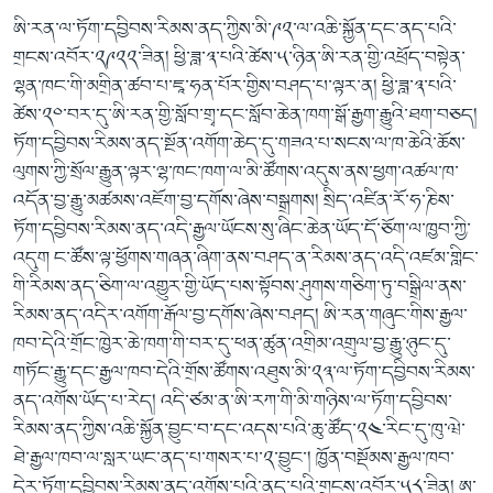
ཨི་རན་ལ་ཏོག་དབྱིབས་རིམས་ནད་ཀྱིས་མི་༩༢་ལ་འཆི་སྐྱོན་དང་ནད་པའི་
གྲངས་འབོར་༢༩༢༢་ཟིན། ཕྱི་ཟླ་༣་པའི་ཚེས་༥་ཉིན་ཨི་རན་གྱི་འཕྲོད་བསྟེན་
ལྷན་ཁང་གི་མགྲིན་ཚབ་པ་ཇཱ་ཧན་པོར་གྱིས་བཤད་པ་ལྟར་ན། ཕྱི་ཟླ་༣་པའི་
ཚེས་༢༠་བར་དུ་ཨི་རན་གྱི་སློབ་གྲྭ་དང་སློབ་ཆེན་ཁག་སྒོ་རྒྱག་རྒྱུའི་ཐག་བཅད།
ཏོག་དབྱིབས་རིམས་ནད་སྔོན་འགོག་ཆེད་དུ་གཟའ་པ་སངས་ལ་ཁ་ཆེའི་ཆོས་
ལུགས་ཀྱི་སྲོལ་རྒྱུན་ལྟར་ལྷ་ཁང་ཁག་ལ་མི་ཚོགས་འདུས་ནས་ཕྱག་འཚལ་ཁ་
འདོན་བྱ་རྒྱུ་མཚམས་འཇོག་བྱ་དགོས་ཞེས་བསྒྲགས། སྲིད་འཛིན་རོ་ཧ་ཎིས་
ཏོག་དབྱིབས་རིམས་ནད་འདི་རྒྱལ་ཡོངས་སུ་ཞིང་ཆེན་ཡོད་དོ་ཅོག་ལ་ཁྱབ་ཀྱི་
འདུག ང་ཚོས་ལྟ་ཕྱོགས་གཞན་ཞིག་ནས་བཤད་ན་རིམས་ནད་འདི་འཛམ་གླིང་
གི་རིམས་ནད་ཅིག་ལ་འགྱུར་གྱི་ཡོད་པས་སྟོབས་ཤུགས་གཅིག་ཏུ་བསྒྲིལ་ནས་
རིམས་ནད་འདིར་འགོག་རྒོལ་བྱ་དགོས་ཞེས་བཤད། ཨི་རན་གཞུང་གིས་རྒྱལ་
ཁབ་དེའི་གྲོང་ཁྱེར་ཆེ་ཁག་གི་བར་དུ་ཕན་ཚུན་འགྲིམ་འགྲུལ་བྱ་རྒྱུ་ཉུང་དུ་
གཏོང་རྒྱུ་དང་རྒྱལ་ཁབ་དེའི་གྲོས་ཚོགས་འཐུས་མི་༢༣་ལ་ཏོག་དབྱིབས་རིམས་
ནད་འགོས་ཡོད་པ་རེད། འདི་ཙམ་ན་ཨི་རཀ་གི་མི་གཉིས་ལ་ཏོག་དབྱིབས་
རིམས་ནད་ཀྱིས་འཆི་སྐྱོན་བྱུང་བ་དང་འདས་པའི་ཆུ་ཚོད་༢༤་རིང་དུ་ཁུ་ཝེ་
ཐེ་རྒྱལ་ཁབ་ལ་སླར་ཡང་ནད་པ་གསར་པ་༢་བྱུང་། ཁྱོན་བསྡོམས་རྒྱལ་ཁབ་
དེར་ཏོག་དབྱིབས་རིམས་ནད་འགོས་པའི་ནད་པའི་གྲངས་འབོར་༥༨་ཟིན། ཨ་