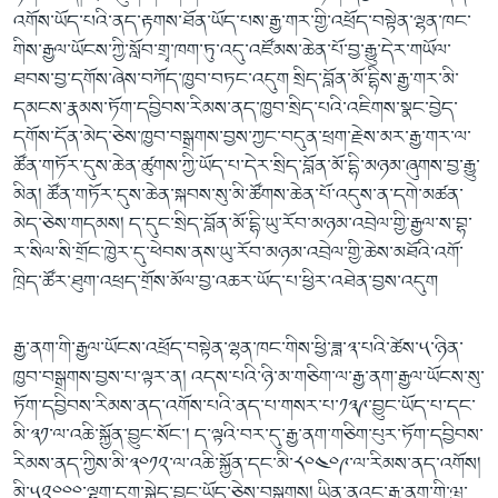
འགོས་ཡོད་པའི་ནད་རྟགས་ཐོན་ཡོད་པས་རྒྱ་གར་གྱི་འཕྲོད་བསྟེན་ལྷན་ཁང་
གིས་རྒྱལ་ཡོངས་ཀྱི་སློབ་གྲྭ་ཁག་ཏུ་འདུ་འཛོམས་ཆེན་པོ་བྱ་རྒྱུ་དེར་གཡོལ་
ཐབས་བྱ་དགོས་ཞེས་བཀོད་ཁྱབ་བཏང་འདུག སྲིད་བློན་མོ་དྷིས་རྒྱ་གར་མི་
དམངས་རྣམས་ཏོག་དབྱིབས་རིམས་ནད་ཁྱབ་སྲིད་པའི་འཇིགས་སྣང་བྱེད་
དགོས་དོན་མེད་ཅེས་ཁྱབ་བསྒྲགས་བྱས་ཀྱང་བདུན་ཕྲག་རྗེས་མར་རྒྱ་གར་ལ་
ཚོན་གཏོར་དུས་ཆེན་ཚུགས་ཀྱི་ཡོད་པ་དེར་སྲིད་བློན་མོ་དྷི་མཉམ་ཞུགས་བྱ་རྒྱུ་
མིན། ཚོན་གཏོར་དུས་ཆེན་སྐབས་སུ་མི་ཚོགས་ཆེན་པོ་འདུས་ན་དགེ་མཚན་
མེད་ཅེས་གདམས། ད་དུང་སྲིད་བློན་མོ་དྷི་ཡུ་རོབ་མཉམ་འབྲེལ་གྱི་རྒྱལ་ས་བྷ་
ར་སིལ་སི་གྲོང་ཁྱེར་དུ་ཕེབས་ནས་ཡུ་རོབ་མཉམ་འབྲེལ་གྱི་ཆེས་མཐོའི་འགོ་
ཁྲིད་ཚོར་ཐུག་འཕྲད་གྲོས་མོལ་བྱ་འཆར་ཡོད་པ་ཕྱིར་འཐེན་བྱས་འདུག
རྒྱ་ནག་གི་རྒྱལ་ཡོངས་འཕྲོད་བསྟེན་ལྷན་ཁང་གིས་ཕྱི་ཟླ་༣་པའི་ཚེས་༥་ཉིན་
ཁྱབ་བསྒྲགས་བྱས་པ་ལྟར་ན། འདས་པའི་ཉི་མ་གཅིག་ལ་རྒྱ་ནག་རྒྱལ་ཡོངས་སུ་
ཏོག་དབྱིབས་རིམས་ནད་འགོས་པའི་ནད་པ་གསར་པ་༡༣༩་བྱུང་ཡོད་པ་དང་
མི་༣༡་ལ་འཆི་སྐྱོན་བྱུང་སོང་། ད་ལྟའི་བར་དུ་རྒྱ་ནག་གཅིག་པུར་ཏོག་དབྱིབས་
རིམས་ནད་ཀྱིས་མི་༣༠༡༢་ལ་འཆི་སྐྱོན་དང་མི་༨༠༤༠༩་ལ་རིམས་ནད་འགོས།
མི་༥༢༠༠༠་ལྷག་དྲག་སྐྱེད་བྱུང་ཡོད་ཅེས་བསྒྲགས། ཡིན་ནའང་རྒྱ་ནག་གི་ཝུ་