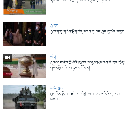
ནང་མི་ཁ་འབྲལ་གྱི་དཀའ་ངལ་དུམ་བུ་གཉིས་པ།
རྒྱ་ནག
རྒྱ་ནག་ཏུ་གཉེན་སྒྲིག་བྱེད་མཁན་ཧ་ཅང་ཉུང་དུ་ཕྱིན་འདུག
བོད།
རྡ་ས་རྐང་རྩེད་སྤོ་ལོའི་རུ་ཁག་ལ་རྒྱལ་ཡུམ་ཆེན་མོ་དྲན་རྟེན་
གསེར་གྱི་གཟེངས་རྟགས་ཐོབ་པ།
འཛམ་གླིང་།
ཡུཀ་རེན་གྱི་ཕར་རྒོལ་འགོ་ཚུགས་པ་དང་ཨ་རིའི་དངངས་
འཚབ།