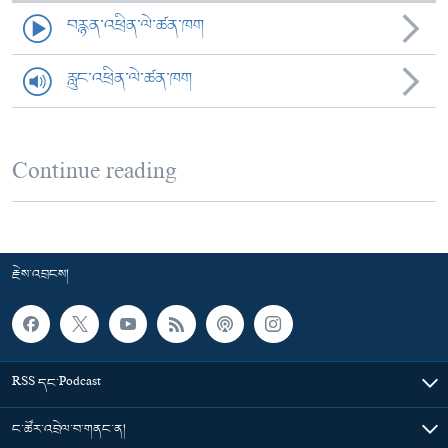
བརྙན་འཕྲིན་ལེ་ཚན་ཁག
རླུང་འཕྲིན་ལེ་ཚན་ཁག
Continue reading
རྗེས་འབྲངས།
RSS དང་Podcast
ང་ཚོར་འབྲེལ་བ་གནང་ན།