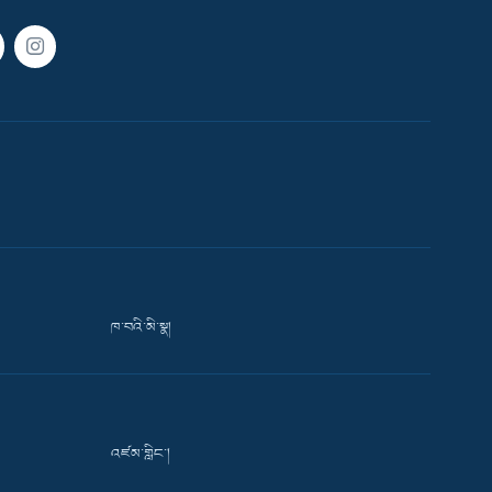
ཁ་བའི་མི་སྣ།
འཛམ་གླིང་།