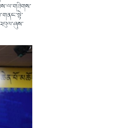
ྣམས་ལ་གཟིགས་
་གནང་སྟེ་
་འབུལ་ཞུས་