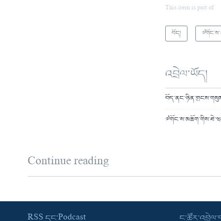
This item is part of
བོད།
༧གོང་ས
འབྲེལ་ཡོད།
བོད་ནང་ཉིན་གྲངས་གསུམ
༧གོང་ས་མཆོག་གིས་ཐེ་ཝ
Continue reading
RSS དང་Podcast
ང་ཚོར་འབྲེལ