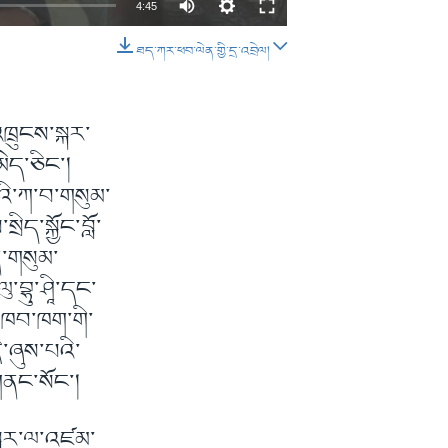
4:45
ཐད་ཀར་ཕབ་ལེན་གྱི་དྲ་འབྲེལ།
EMBED
SHARE
འཁྲུངས་སྐར་
ེད་ཅིང་།
ོའི་ཀ་བ་གསུམ་
ད་སྐྱོང་བློ་
ན་གསུམ་
བྷུ་ཤཱི་དང་
ལ་ཁབ་ཁག་གི་
་ཞུས་པའི་
གནང་སོང་།
སྐར་ལ་འཛམ་