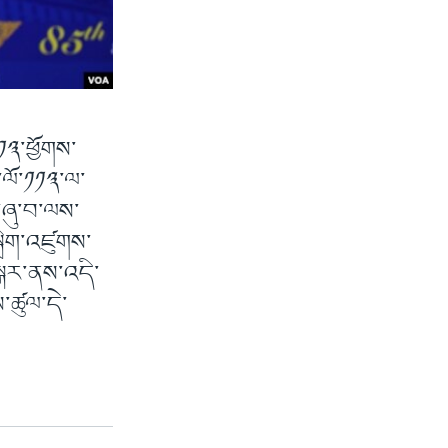
༡༡༣་ཕྱོགས་
་ལོ་༡༡༣་ལ་
ི་ཞུ་བ་ལས་
ྒྲིག་འཛུགས་
སྒར་ནས་འདི་
ཚུལ་དེ་