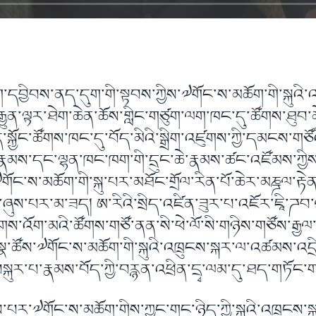
ག་དབྱིབས་ནད་དུག་གི་སྟབས་ཀྱིས་༧གོང་ས་མཆོག་གི་སྐུའི་
རྒྱུན་ལྟར་ཐེག་ཆེན་ཆོས་གླིང་གཙུག་ལག་ཁང་དུ་ཚོགས་ཐུབ་མ
ིད་སྐྱོང་ཚོགས་ཁང་དུ་བོད་མིའི་སྒྲིག་འཛུགས་ཀྱི་དམངས་གཙ
རྣམས་དང་ལྷན་ཁང་ཁག་གི་དྲུང་ཆེ་རྣམས་ཚང་འཛོམས་ཀྱིས་སྲི
གོང་ས་མཆོག་གི་སྐུ་པར་མཐོང་གྲོལ་རིན་པོ་ཆེར་མཎྜལ་རྟེ
ུས་པར་མ་ཟད། ཨ་རིའི་སྲིད་འཛིན་ཟུར་པ་འཇོར་ཇཱི་ཌབ་ལུ་
ཚོགས་འོག་མའི་ཚོགས་གཙོ་ནན་སི་ཕེ་ལོ་སི་གཉིས་གཙོས་རྒྱ
ྣ་ཚོས་༧གོང་ས་མཆོག་གི་སྐུའི་འཁྲུངས་སྐར་ལ་འཚམས་འདྲི
སྐུར་པ་རྣམས་བོད་ཀྱི་བརྙན་འཕྲིན་དྲྭ་ལམ་དུ་ཐད་གཏོང་
པར་༧གོང་ས་མཆོག་གིས་ཀྱང་གང་ཉིད་ཀྱི་སྐུའི་འཁྲུངས་