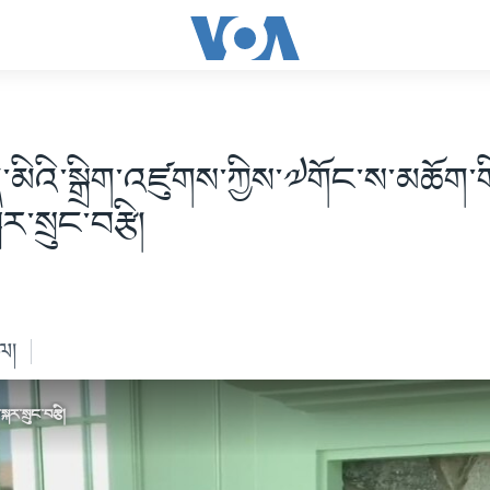
་མིའི་སྒྲིག་འཛུགས་ཀྱིས་༧གོང་ས་མཆོག་ག
ར་སྲུང་བརྩི།
ེལ།
ྐར་སྲུང་བརྩི།