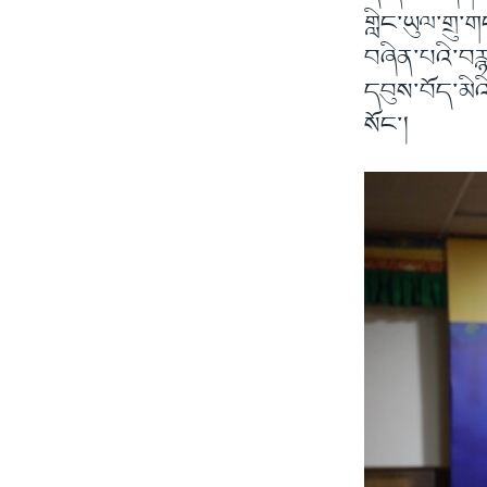
གླིང་ཡུལ་གྲ
བཞིན་པའི་བརྙ
དབུས་བོད་མིའ
སོང་།