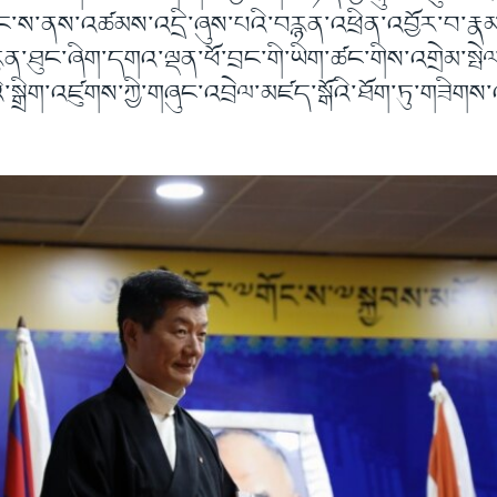
ུ་གང་ས་ནས་འཚམས་འདྲི་ཞུས་པའི་བརྙན་འཕྲིན་འབྱོར་བ་ར
ན་ཐུང་ཞིག་དགའ་ལྡན་ཕོ་བྲང་གི་ཡིག་ཚང་གིས་འགྲེམ་སྤེལ
ི་སྒྲིག་འཛུགས་ཀྱི་གཞུང་འབྲེལ་མཛད་སྒོའི་ཐོག་ཏུ་གཟིགས