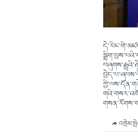
དེ་རིང་གི་མཛད
སྒྲིག་བྱས་པའ
བཞུགས་རྒྱུའི་
བྱེད་པ་ཞབས་ལ
ཀྱི་ལས་དོན་ག
གའི་གསར་འག
གསན་རོགས་ག
འགྲེམ་སྤ