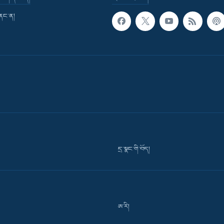
གནང་ན།
དྲ་སྣང་གི་བོད།
ཨ་རི།