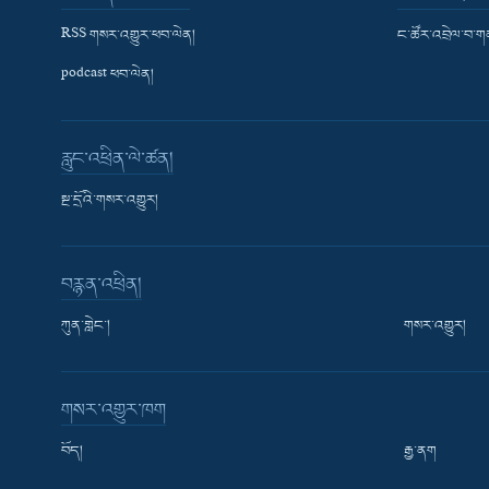
RSS གསར་འགྱུར་ཕབ་ལེན།
ང་ཚོར་འབྲེལ་བ་
podcast ཕབ་ལེན།
རླུང་འཕྲིན་ལེ་ཚན།
སྔ་དྲོའི་གསར་འགྱུར།
བརྙན་འཕྲིན།
ཀུན་གླེང་།
གསར་འགྱུར།
གསར་འགྱུར་ཁག
བོད།
རྒྱ་ནག