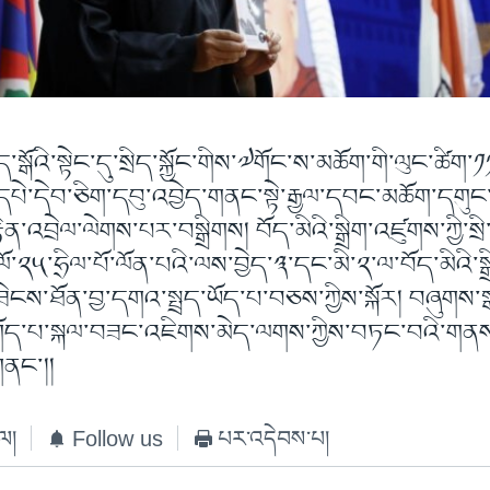
་སྒོའི་སྟེང་དུ་སྲིད་སྐྱོང་གིས་༧གོང་ས་མཆོག་གི་ལུང་ཚིག་
ི་དཔེ་དེབ་ཅིག་དབུ་འབྱེད་གནང་སྟེ་རྒྱལ་དབང་མཆོག་དགུང
རྟེན་འབྲེལ་ལེགས་པར་བསྒྲིགས། བོད་མིའི་སྒྲིག་འཛུགས་ཀྱི་སྲ
ོ་༢༥་ཧྲིལ་པོ་ལོན་པའི་ལས་བྱེད་༣་དང་མི་༢་ལ་བོད་མིའི་ས
ཟེངས་ཐོན་བྱ་དགའ་སྤྲད་ཡོད་པ་བཅས་ཀྱིས་སྐོར། བཞུགས་
ོད་པ་སྐལ་བཟང་འཇིགས་མེད་ལགས་ཀྱིས་བཏང་བའི་གནས་
ནང་།།
ེལ།
Follow us
པར་འདེབས་པ།