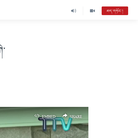
ཐད་གཏོང་།
ི་
EMBED
SHARE