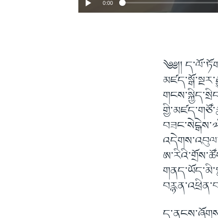
0:00
༄༅།། ད་ལོ་ཏོ
མཛད་སྒོ་སྔར་
གངས་སྐྱིད་སྲ
གྱི་མཛད་གཙོ་
བཟང་སེངྒེས་༧
འདེགས་འབུལ་ཞ
ཨ་རིའི་གྲོས་
གནད་ཡོད་མི་ས
བརྙན་འཕྲིན་བ
ད་ནངས་ཞོགས་