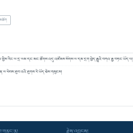
་མཆོག
་གྱིས་རིང་ལ་དྲ་ལམ་དང་མང་ཚོགས་འདུ་འཛོམས་སོགས་ལ་དམ་དྲག་བྱེད་རྒྱུའི་བཀའ་རྒྱ་བཏང་ཡོད་པ།
ན་ལ་ཕེབས་ཐུབ་འའི་ཐུགས་རེ་ཡོད་ཅེས་གསུངས།
་བ་གནང་ན།
རྗེས་འབྲངས།