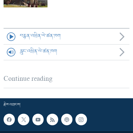
བརྙན་འཕྲིན་ལེ་ཚན་ཁག
རླུང་འཕྲིན་ལེ་ཚན་ཁག
Continue reading
རྗེས་འབྲངས།