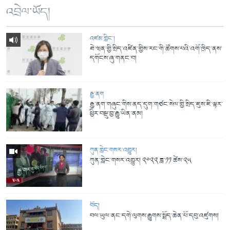
འབྲེལ་ཡོད།
འཛམ་གླིང་།
ཐེ་ཝན་གྱི་སྲིད་འཛིན་གྱིས་རང་གི་ཚོགས་པའི་འགོ་ཁྲིད་ནས་
དགོངས་ཞུ་གནང་བ།
རྒྱ་ནག
རྒྱ་ནག་གཞུང་གིས་ནད་དུག་གཙང་སེལ་གྱི་སྲིད་ཇུས་ཇི་ལྟར་
ཕྱིར་བསྡུ་བྱ་རྒྱུ་ཡིན་ནམ།
ཀུན་གླེང་གསར་འགྱུར།
ཀུན་གླེང་གསར་འགྱུར། ༢༠༢༢ ཟླ་༡༡ ཚེས་༢༥
བོད།
བལ་ཡུལ་ནང་དགེ་ལུགས་རྒྱུགས་སྤྲོད་ཆེན་པོ་དབུ་འཛུགས།