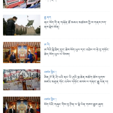
རྒྱ་ནག
ནང་སོག་གི་ན་གཞོན་ཚོ་མཐའ་མཚམས་ཀྱི་ས་གནས་ཁག་
ནས་སྡེབ་ཐོན།
ཨ་རི།
ཨ་རིའི་ཕྱི་སྲིད་དྲུང་ཆེས་སོག་ཡུལ་དང་འབྲེལ་བ་ཉེ་རུ་གཏོང་
ཆེད་སོག་ཡུལ་ལ་ཕེབས།
འཛམ་གླིང་།
ཨིན་ཌོ་ནི་ཤི་ཡའི་ནང་ཡི་ཤུའི་བླ་ཆེན་མཆོག་ཆོས་ལུགས་
མཛའ་མཐུན་གོང་འཕེལ་གཏོང་ཐབས་ལ་གནང་རྒྱུ་ཡིན་པ།
འཛམ་གླིང་།
སོག་པོའི་གཞུང་གིས་ཕུ་ཊིན་ལ་སྣེ་ལེན་གཟབ་རྒྱས་ཞུས།