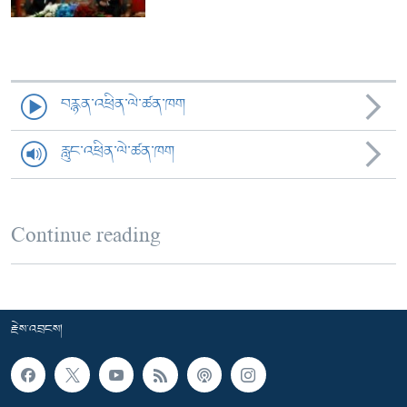
བརྙན་འཕྲིན་ལེ་ཚན་ཁག
རླུང་འཕྲིན་ལེ་ཚན་ཁག
Continue reading
རྗེས་འབྲངས།