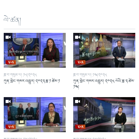
ལེ་ཚན།
ཟླ་བ་གསུམ་པ། ༡༥།༢༠༢༥
ཟླ་བ་གསུམ་པ། ༡༤།༢༠༢༥
ཀུན་གླེང་གསར་འགྱུར། ༢༠༢༣ ཟླ་༡ ཚེས་༡
ཀུན་གླེང་གསར་འགྱུར། ༢༠༢༥ ལོའི་ཟླ་༣ ཚེས་
༡༤།