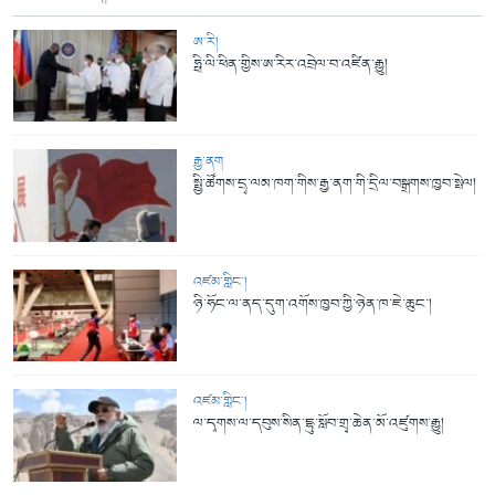
ཨ་རི།
ཧྥི་ལི་ཕིན་གྱིས་ཨ་རིར་འབྲེལ་བ་འཛིན་རྒྱུ།
རྒྱ་ནག
སྤྱི་ཚོགས་དྲྭ་ལམ་ཁག་གིས་རྒྱ་ནག་གི་དྲིལ་བསྒྲགས་ཁྱབ་སྤེལ།
འཛམ་གླིང་།
ཉི་ཧོང་ལ་ནད་དུག་འགོས་ཁྱབ་ཀྱི་ཉེན་ཁ་ཇེ་ཆུང་།
འཛམ་གླིང་།
ལ་དྭགས་ལ་དབུས་སིན་དྷུ་སློབ་གྲྭ་ཆེན་མོ་འཛུགས་རྒྱུ།