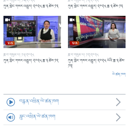
ཟླ་བ་གསུམ་པ། ༡༤།༢༠༢༥
ཟླ་བ་གསུམ་པ། ༡༣།༢༠༢༥
ཀུན་གླེང་གསར་འགྱུར། ༢༠༢༥ ཟླ་༣ ཚེས་༡༣
ཀུན་གླེང་གསར་འགྱུར། ༢༠༢༥ ཟླ ༣ ཚེས ༡༣
ཟླ་བ་གསུམ་པ། ༡༣།༢༠༢༥
ཟླ་བ་གསུམ་པ། ༡༢།༢༠༢༥
ཀུན་གླེང་གསར་འགྱུར། ༢༠༢༥ ཟླ་༣ ཚེས་༡༢
ཀུན་གླེང་གསར་འགྱུར། ༢༠༢༥ ལོའི་ཟླ་༣ ཚེས་
༡༣།
ལེ་ཚན་ཁག
བརྙན་འཕྲིན་ལེ་ཚན་ཁག
རླུང་འཕྲིན་ལེ་ཚན་ཁག