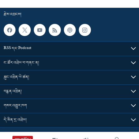
རྗེས་འབྲངས།
RSS དང་Podcast
ང་ཚོར་འབྲེལ་བ་གནང་ན།
རླུང་འཕྲིན་ལེ་ཚན།
བརྙན་འཕྲིན།
གསར་འགྱུར་ཁག
དེ་མིན་དྲ་འབྲེལ།
Tibet Time