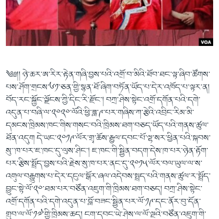
ཀར་
Learning English
འཚོལ་
དྲ་བརྙན་གསར་འགྱུར།
བགྲོ་གླེང་མདུན་ལྕོག
ཞིབ་
རྗེས་འབྲངས།
ཁ་བའི་མི་སྣ།
བསྐྱར་ཞིབ།
ལ་
བསྐྱོད།
བུད་མེད་ལེ་ཚན།
པོ་ཊི་ཁ་སི།
དཔེ་ཀློག
དཔེ་ཀློག
སྐད་ཡིག
༄༅།། ཉེ་ཆར་ཨ་རིར་རྟེན་གཞི་བྱས་པའི་འགྲོ་བ་མིའི་ཐོབ་ཐང་ལྟ་ཞིབ་ཚོགས་
ཆབ་སྲིད་བཙོན་པ་ངོ་སྤྲོད།
ཕ་ཡུལ་གླེང་སྟེགས།
པས་ཤོག་གྲངས་༦༡་ཅན་གྱི་སྙན་ཐོ་ཞིག་བཏོན་ཡོད་པ་དེར་འཁོད་པ་ལྟར་ན།
བོད་རང་སྐྱོང་ལྗོངས་ཀྱི་དིང་རི་རྫོང་། བཀྲ་ཤིས་སྟེང་འགྲོ་དགོན་པའི་དགེ་
ཆོས་རིག་ལེ་ཚན།
འདུན་པ་བཞི་ལ་༢༠༢༠་ལོའི་ཕྱི་ཟླ་༩་པར་གཞིས་ཀ་རྩེའི་འབྲིང་རིམ་མི་
གཞོན་སྐྱེས་དང་ཤེས་ཡོན།
དམངས་ཁྲིམས་ཁང་གིས་གསང་བའི་ཁྲིམས་ཐག་བཅད་ཡོད་པའི་གནས་ཚུལ་
འཕྲོད་བསྟེན་དང་དོན་ལྡན་གྱི་མི་ཚེ།
ཐོན་འདུག དེ་ཡང་༢༠༡༩་ལོར་གྲྭ་ཆོས་རྒྱལ་དབང་པོ་ལྷ་སར་ཕྱིན་པའི་སྐབས་
སུ་་ཁ་པར་ཇ་ཁང་དུ་ལུས་ཤིང་། ཇ་ཁང་གི་སྦྱིན་བདག་དེས་ཁ་པར་ཉེན་རྟོག་
གངས་རིའི་བྲག་ཅ།
པར་རྩིས་སྤྲོད་བྱས་པའི་རྗེས་སུ་ཁ་པར་ནང་དུ་༢༠༡༥་ལོར་བལ་ཡུལ་ལ་ས་
བུད་མེད།
འགུལ་བརྒྱུགས་པ་དེར་དངུལ་སྒོར་ཞལ་འདེབས་སྤྲད་པའི་གནས་ཚུལ་ར་སྤྲོད་
བྱུང་སྟེ་ལོ་༢༠་ཐམ་པར་བཙོན་འཇུག་གི་ཁྲིམས་ཐག་བཅད། བཀྲ་ཤིས་སྟེང་
སོ་ཡ་ལ། བོད་ཀྱི་གླུ་གཞས།
འགྲོ་དགོན་པའི་དགེ་འདུན་པ་བློ་བཟང་སྦྱིན་པར་ལོ་༡༩་དང་ནོར་བུ་དོན་
གྲུབ་ལ་ལོ་༡༧་གྱི་ཁྲིམས་ཆད། ངག་དབང་ཡེ་ཤེས་ལ་ལོ་ལྔའི་བཙོན་འཇུག་གི་