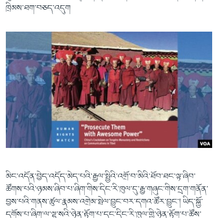
ཁྲིམས་ཐག་བཅད་འདུག
མིང་འདོན་བྱེད་འདོད་མེད་པའི་རྒྱལ་སྤྱིའི་འགྲོ་བ་མིའི་ཐོབ་ཐང་ལྟ་ཞིབ་
ཚོགས་པའི་ཉམས་ཞིབ་པ་ཞིག་གིས་དིང་རི་ཁུལ་དུ་རྒྱ་གཞུང་གིས་དྲག་གནོན་
བྱས་པའི་གནས་ཚུལ་རྣམས་འགྲེམ་སྤེལ་བྱུང་བར་དགའ་ཚོར་བྱུང་། ཡིད་སྐྱོ་
དགོས་པ་ཞིག་ལ་ལྷ་སའི་ཉེན་རྟོག་པ་དང་དིང་རི་ཁུལ་གྱི་ཉེན་རྟོག་པ་ཚོས་