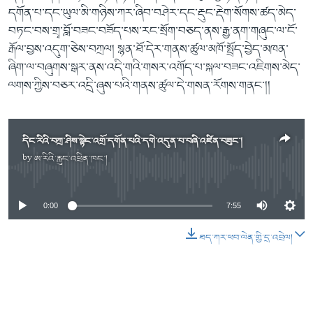
དགོན་པ་དང་ཡུལ་མི་གཉིས་ཀར་ཞིབ་བཤེར་དང་རྡུང་རྡེག་སོགས་ཚད་མེད་
བཏང་བས་གྲྭ་བློ་བཟང་བཟོད་པས་རང་སྲོག་བཅད་ནས་རྒྱ་ནག་གཞུང་ལ་ངོ་
རྒོལ་བྱས་འདུག་ཅེས་བཀྲལ། སྙན་ཐོ་དེར་གནས་ཚུལ་མཁོ་སྤྲོད་བྱེད་མཁན་
ཞིག་ལ་བཞུགས་སྒར་ནས་འདི་གའི་གསར་འགོད་པ་སྐལ་བཟང་འཇིགས་མེད་
ལགས་ཀྱིས་བཅར་འདྲི་ཞུས་པའི་གནས་ཚུལ་དེ་གསན་རོགས་གནང་།།
དིང་རིའི་བཀྲ་ཤིས་སྟེང་འགྲོ་དགོན་པའི་དགེ་འདུན་པ་བཞི་འཛིན་བཟུང་།
by
ཨ་རིའི་རླུང་འཕྲིན་ཁང་།
No media source currently available
0:00
7:55
ཐད་ཀར་ཕབ་ལེན་གྱི་དྲ་འབྲེལ།