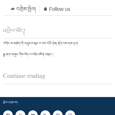
འགྲེམ་སྤེལ།
Follow us
འབྲེལ་ཡོད།
༧གོང་ས་མཆོག་གི་འཁྲུངས་སྐར་ལ་བལ་པོའི་ཉེན་རྟོག་པས་དམ་དྲག
རྒྱ་ནག་གཞུང་གིས་བོད་པ་བཞི་འཛིན་བཟུང་།
Continue reading
རྗེས་འབྲངས།