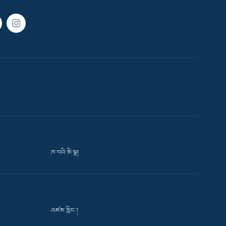
ཁ་བའི་མི་སྣ།
འཛམ་གླིང་།