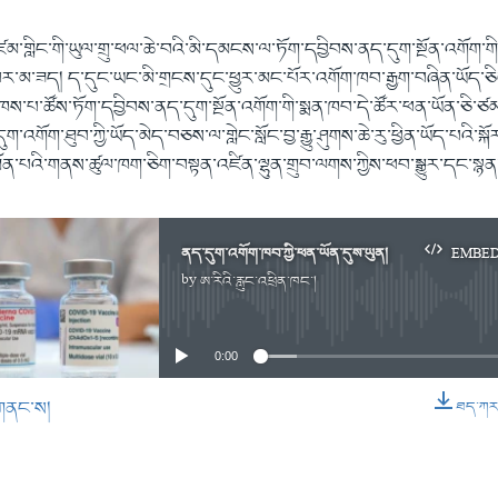
མ་གླིང་གི་ཡུལ་གྲུ་ཕལ་ཆེ་བའི་མི་དམངས་ལ་ཏོག་དབྱིབས་ནད་དུག་སྔོན་འགོག་
པར་མ་ཟད། ད་དུང་ཡང་མི་གྲངས་དུང་ཕྱུར་མང་པོར་འགོག་ཁབ་རྒྱག་བཞིན་ཡོད་ཅ
ཁས་པ་ཚོས་ཏོག་དབྱིབས་ནད་དུག་སྔོན་འགོག་གི་སྨན་ཁབ་དེ་ཚོར་ཕན་ཡོན་ཅི་ཙམ
་འགོག་ཐུབ་ཀྱི་ཡོད་མེད་བཅས་ལ་གླེང་སློང་བྱ་རྒྱུ་ཤུགས་ཆེ་རུ་ཕྱིན་ཡོད་པའི་སྐ
ན་པའི་གནས་ཚུལ་ཁག་ཅིག་བསྟན་འཛིན་ལྷུན་གྲུབ་ལགས་ཀྱིས་ཕབ་སྒྱུར་དང་སྙན་སྒྲ
ནད་དུག་འགོག་ཁབ་ཀྱི་ཕན་ཡོན་དུས་ཡུན།
EMBE
by
ཨ་རིའི་རླུང་འཕྲིན་ཁང་།
No media source currently available
0:00
གནང་ས།
ཐད་ཀར་ཕ
EMBED