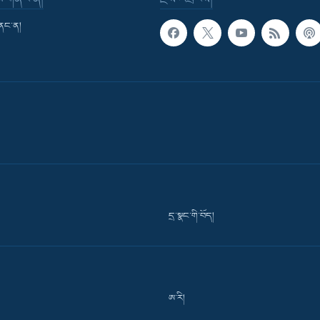
གནང་ན།
དྲ་སྣང་གི་བོད།
ཨ་རི།