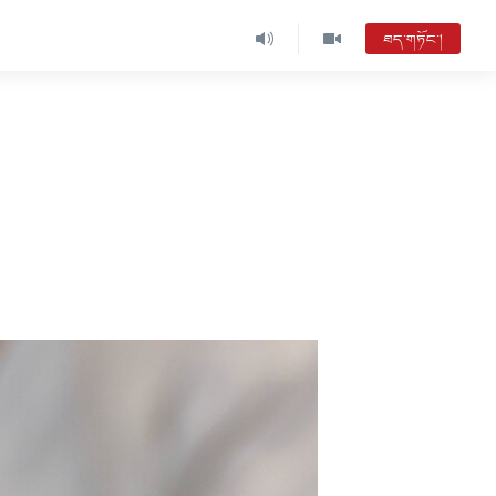
ཐད་གཏོང་།