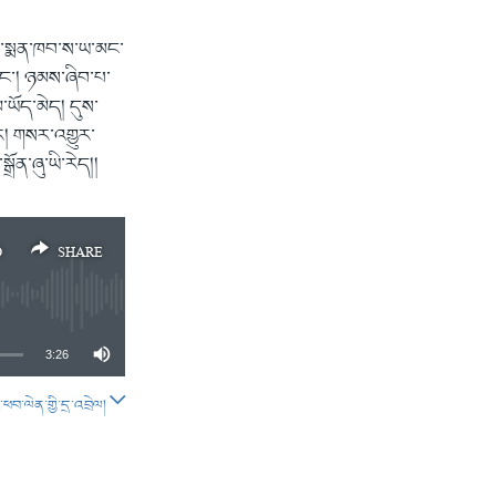
གི་སྨན་ཁབ་ས་ཡ་མང་
ིང་། ཉམས་ཞིབ་པ་
་ཡོད་མེད། དུས་
ོར། གསར་འགྱུར་
ོན་ཞུ་ཡི་རེད།།
D
SHARE
3:26
བ་ལེན་གྱི་དྲ་འབྲེལ།
SHARE