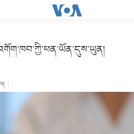
གོག་ཁབ་ཀྱི་ཕན་ཡོན་དུས་ཡུན།
ེལ།