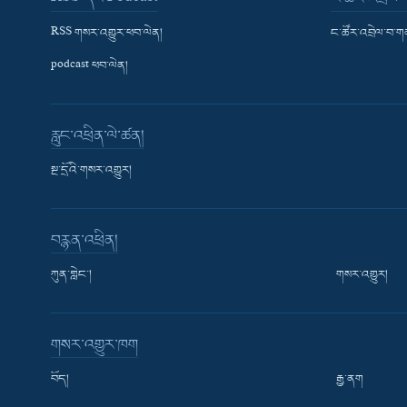
RSS གསར་འགྱུར་ཕབ་ལེན།
ང་ཚོར་འབྲེལ་བ་
podcast ཕབ་ལེན།
རླུང་འཕྲིན་ལེ་ཚན།
སྔ་དྲོའི་གསར་འགྱུར།
བརྙན་འཕྲིན།
ཀུན་གླེང་།
གསར་འགྱུར།
གསར་འགྱུར་ཁག
བོད།
རྒྱ་ནག