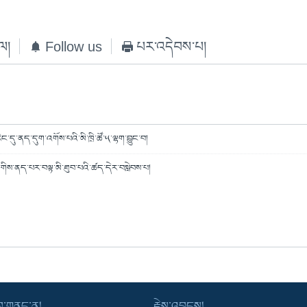
ེལ།
Follow us
པར་འདེབས་པ།
ིང་དུ་ནད་དུག་འགོས་པའི་མི་ཁྲི་ཚོ་༥་ལྷག་བྱུང་བ།
་གིས་ནད་པར་བལྟ་མི་ཐུབ་པའི་ཚད་དེར་བསླེབས་པ།
་བ་གནང་ན།
རྗེས་འབྲངས།