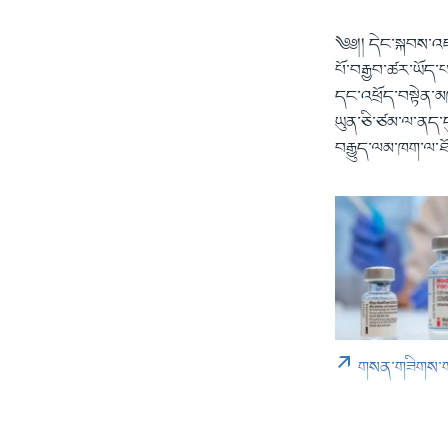
༄༅།། དེང་སྐབས་འཛ
པོ་བརྒྱབ་ཚར་ཡོད་
དང་འཕྲོད་བསྟེན་མ
ཡུན་ཅི་ཙམ་ལ་ནད་དུག
བརྒྱུད་ལམ་ཁག་ལ་ཐོ
གསན་གཟིགས་