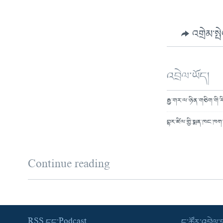
འགྲེམ་སྤ
འབྲེལ་ཡོད།
རྒྱ་གར་ལ་ཉིན་གཅིག་གི་ར
བྷར་ཛིལ་གྱི་སྨན་ཁང་ཁག
Continue reading
RSS དང་Podcast
ང་ཚོར་འབྲེལ