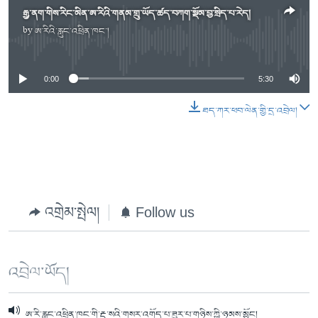
རྒྱ་ནག་གིས་རིང་མིན་ཨ་རིའི་གནམ་གྲུ་ཡོད་ཚད་བཀག་སྡོམ་བྱ་སྲིད་པ་རེད།
by
ཨ་རིའི་རླུང་འཕྲིན་ཁང་།
No media source currently available
0:00
5:30
ཐད་ཀར་ཕབ་ལེན་གྱི་དྲ་འབྲེལ།
འགྲེམ་སྤེལ།
Follow us
འབྲེལ་ཡོད།
ཨ་རི་རླུང་འཕྲིན་ཁང་གི་རྡ་སའི་གསར་འགོད་པ་ཟུར་པ་གཉིས་ཀྱི་ཉམས་མྱོང།