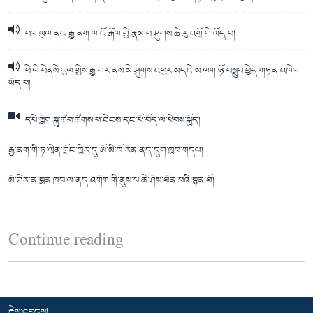
བལ་ཡུལ་ནང་རྒྱ་ནག་ལ་ངོ་རྒོལ་གྱི་རྣམ་པ་ཤུགས་ཆེ་རུ་འགྲོ་གི་ཡོད་པ།
ཕི་ལི་པིནསེ་ཡུལ་གྱིས་རྒྱ་གར་ནས་མེ་ཤུགས་འཕུར་མདའི་མ་ལག་ཉོ་བསྒྲུབ་བྱེད་གཏན་འཁེལ་
ཡོད་པ།
དཔེ་ཀློག སྐུ་ཚབ་ཚོགས་པ་ཐེངས་དང་པོ་བོད་ལ་ཕེབས་སྐྱོད།
རྒྱ་ནག་གི་ཏ་ལཱེན་གྲོང་ཁྱེར་དུ་ཨོ་མི་ཁོ་རོན་ནད་དུག་ཁྱབ་གདལ།
མོ་ཌེར་ན་སྨན་ཁབ་ལ་ནད་འགོག་གི་ནུས་པ་ཆེ་ཤོས་ཐོན་པའི་སྙན་ཐོ།
Continue reading
རྗེས་འབྲངས།