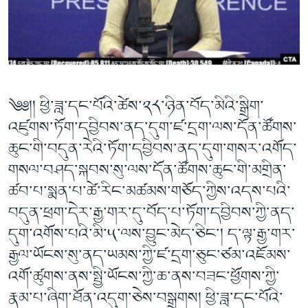
ཀར་
Learning English
འཚོལ་
དྲ་བརྙན་གསར་འགྱུར།
བགྲོ་གླེང་མདུན་ལྕོག
ཞིབ་
རྗེས་འབྲངས།
ཁ་བའི་མི་སྣ།
བསྐྱར་ཞིབ།
ལ་
བསྐྱོད།
བུད་མེད་ལེ་ཚན།
པོ་ཊི་ཁ་སི།
དཔེ་ཀློག
དཔེ་ཀློག
སྐད་ཡིག
༄༅།། ཕྱི་ཟླ་དང་པོའི་ཚེས་༢༨་ཉིན་བོད་མིའི་སྒྲིག་
ཆབ་སྲིད་བཙོན་པ་ངོ་སྤྲོད།
ཕ་ཡུལ་གླེང་སྟེགས།
འཛུགས་ཏོག་དབྱིབས་ནད་དུག་ཛ་དྲག་ལས་དོན་ཚོགས་
ཆོས་རིག་ལེ་ཚན།
ཆུང་གི་བདུན་རེའི་ཏོག་དབྱིབས་ནད་དུག་གསར་འགོད་
གསལ་བཤད་སྐབས་སུ་ལས་དོན་ཚོགས་ཆུང་གི་མགྲིན་
གཞོན་སྐྱེས་དང་ཤེས་ཡོན།
ཚབ་པ་སྨན་པ་ཚེ་རིང་མཚམས་གཅོད་ཀྱིས་འདས་པའི་
འཕྲོད་བསྟེན་དང་དོན་ལྡན་གྱི་མི་ཚེ།
བདུན་ཕྲག་དེར་རྒྱ་གར་དུ་བོད་པ་ཏོག་དབྱིབས་ཀྱི་ནད་
གངས་རིའི་བྲག་ཅ།
དུག་འགོས་པའི་མི་༥་ལས་བྱུང་མེད་ཅིང་། ད་ལྟ་རྒྱ་གར་
བུད་མེད།
རྒྱལ་ཡོངས་སུ་ནད་ཡམས་ཀྱི་ཛ་དྲག་ཅུང་ཙམ་འཇོམས་
སོ་ཡ་ལ། བོད་ཀྱི་གླུ་གཞས།
འགོ་ཚུགས་ནས་སྤྱི་ཡོངས་ཀྱི་ཆ་ནས་བཟང་ཕྱོགས་ཀྱི་
རྣམ་པ་ཞིག་ཐོན་འདུག་ཅེས་བསྒྲགས། ཕྱི་ཟླ་དང་པོའི་