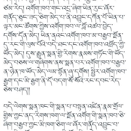
ཙམ་རེད། འགོག་ཁབ་གང་འདྲ་ཞིག་ཡིན་རུང་ཞོར་
གནོད་ཅུང་ཟད་ཅིག་མེད་པ་ནི་འབྱུང་དཀོན་པོ་ཡིན་པ་
ལྟར་མང་ཚོགས་ཀྱིས་འགོག་ཁབ་ལ་བློ་འཚབ་བྱེད་
དགོས་དོན་མེད། ཡིན་ནའང་འགོག་ཁབ་མ་བརྒྱབ་སྔོན་
དུ་རང་གི་ལུས་པོའི་བདེ་ཐང་དང་འགོག་ཁབ་འཕྲོད་ཀྱི་
ཡོད་མེད། དུས་རྒྱུན་སྨན་གྱི་རིགས་རྣམས་གཏོང་གི་ཡོད་
མེད་བཅས་ལ་གཞིགས་ནས་སྨན་པར་འགོག་ཁབ་བརྒྱབ་
ན་ཉེན་ཁ་ཡོད་མེད་ལམ་སྟོན་ཞུ་དགོས། སྤྱིར་འགོག་ཁབ་
རྒྱག་དང་མི་རྒྱག་ནི་དོ་བདག་སོ་སོའི་རང་དབང་རེད་
ཅེས་བཤད།།
བདེ་ལེགས་སྨན་ཁང་གི་སྨན་པ་བསྟན་འཛིན་རྣམ་གྲོལ་
གྱིས་ཀྱང་ནད་རིགས་ཁག་ལ་སྔོན་འགོག་གི་སྨན་ཁབ་ཅི་
ཞིག་བརྒྱབ་ཀྱང་མི་ཁག་ཅིག་ལ་ཞོར་གནོད་འབྱུང་བ་