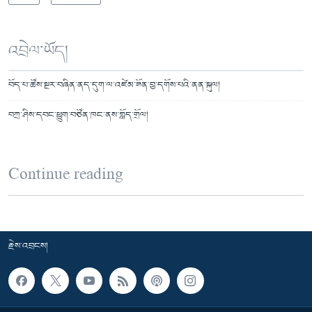
འབྲེལ་ཡོད།
བོད་པ་ཚོས་སྔར་བཞིན་ནད་དུག་ལ་འཛེམ་ཟོན་བྱ་དགོས་པའི་ནན་སྐུལ།
བཀྲ་ཤིས་དབང་ཕྱུག་བཙོན་ཁང་ནས་གློད་གྲོལ།
Continue reading
རྗེས་འབྲངས།