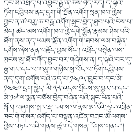
དང་མི་འཕྲོད་པ་འབྱུང་རྒྱུ་ནི་ཆོས་ཉིད་རེད། ད་ལྟའི་
ཏོག་དབྱིབས་ནད་དུག་གི་སྔོན་འགོག་སྨན་ཁབ་ཀྱིས་
ཀྱང་ན་ཚ་བརྒྱ་ཆ་བརྒྱ་འགོག་སྲུང་བྱེད་ཐུབ་པའི་ངེས་པ་
མེད། ཚང་མས་འགོག་ཁབ་ཀྱི་དགེ་སྐྱོན་རྣམས་ཤེས་པའི་
ཐོག་ནས་ནད་ཡམས་སྔོན་འགོག་གི་ཐབས་ལམ་བསྟེན་
དགོས་ཞེས་ནན་བརྗོད་བྱས་སོང་། འཕྲོད་བསྟེན་ལས་
ཁུངས་སུ་ཐོ་བཀོད་བྱུང་བར་གཞིགས་ན། ད་ལྟའི་བར་དུ་
རྒྱ་གར་དང་བལ་ཡུལ་གཉིས་སུ་བོད་པ་ཏོག་དབྱིབས་
ནད་དུག་འགོས་པའི་ནད་པ་༡༤༩༥་བྱུང་བ་དང་མི་
༡༤༤༠་དྲག་སྐྱེད། མི་༣༨་འདས་གྲོངས་སུ་གྱུར་པ་དང་
མི་༡༧་ལ་སྨན་བཅོས་བྱེད་བཞིན་པའི་སྒང་ཡིན་པའི་
སྐོར། བཞུགས་སྒར་རྡ་རམ་ས་ལ་ནས་ཨ་རིའི་རླུང་འཕྲིན་
ཁང་གི་གསར་འགོད་པ་བསྟན་འཛིན་བཟང་མོ་ལགས་
ཀྱིས་བཏང་བའི་གནས་ཚུལ་དེ་གསན་རོགས་གནང་།།