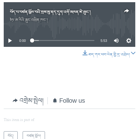
བོད་པ་བཙན་བྱོལ་བའི་གྲས་སུ་ནད་དུག་འགོ་མཁན་ཇེ་ཉུང་།
by
ཨ་རིའི་རླུང་འཕྲིན་ཁང་།
No media source currently available
0:00
5:53
ཐད་ཀར་ཕབ་ལེན་གྱི་དྲ་འབྲེལ།
འགྲེམ་སྤེལ།
Follow us
This item is part of
བོད།
བཙན་བྱོལ།