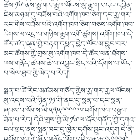
ཚེས་༡༦་ནས་རྒྱ་གར་རྒྱལ་ཡོངས་སུ་རྒྱ་གར་དང་དབྱིན་
ཇིས་མཉམ་དུ་བཟོས་པའི་འགོག་ཁབ་ཅིག་དང་རྒྱ་གར་
རང་གིས་བཟོས་པའི་འགོག་ཁབ་ཅིག་བཅས་འགོག་ཁབ་
རིགས་མ་འདྲ་བ་གཉིས་རྒྱག་འགོ་ཚུགས། འགོག་ཁབ་དེ་
ཚོར་ཚད་ལྡན་གྱི་བརྟག་དཔྱད་བྱེད་ལོང་མ་བྱུང་བར་
མང་ཚོགས་ཀྱི་གྲས་སུ་འགོག་ཁབ་དེ་ཚོར་ཕན་ཐོགས་
ལས་གནོད་ཚབས་ཆེ་བ་འབྱུང་སྲིད་པའི་དོགས་པ་ཡོད་
པ་སེལ་ཐུབ་ཀྱི་མེད་པ་རེད།།
སྨན་པ་ཚེ་རིང་མཚམས་གཅོད་ཀྱིས་རྒྱ་གར་རྒྱལ་ཡོངས་
སུ་འདས་པའི་ཉིན་༡༡་གི་ནང་དུ་སྨན་པ་དང་སྨན་
ཞབས་པ་སོགས་མི་༢༣༥༠༠༠༠་ལ་འགོག་ཁབ་བརྒྱབ་
ཟིན་པ་རེད། དེའི་གྲས་ཀྱི་མི་༡༦་ལ་ཞོར་གནོད་ཀྱི་དཀའ་
ངལ་ཕྲད་ནས་སྨན་ཁང་དུ་ཁྱེར་དགོས་བྱུང་འདུག དེ་ནི་
འགོག་ཁབ་ཀྱི་ཞོར་གནོད་ཕོག་པའི་བརྒྱ་ཆ་༠.༠༠༠༧་