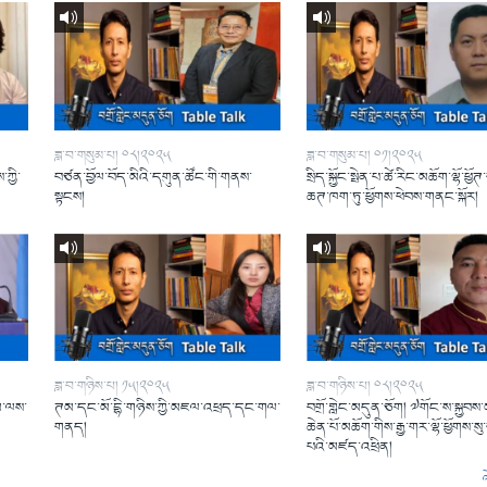
ཟླ་བ་གསུམ་པ། ༠༨།༢༠༢༥
ཟླ་བ་གསུམ་པ། ༠༡།༢༠༢༥
་ཀྱི་
བཙན་བྱོལ་བོད་མིའི་དགུན་ཚོང་གི་གནས་
སྲིད་སྐྱོང་སྤེན་པ་ཚེ་རིང་མཆོག་ལྷོ་ཕྱོ
སྟངས།
ཆཊ་ཁག་ཏུ་ཕྱོགས་ཕེབས་གནང་སྐོར།
ཟླ་བ་གཉིས་པ། ༡༥།༢༠༢༥
ཟླ་བ་གཉིས་པ། ༠༨།༢༠༢༥
མ་ལས་
ཊམ་དང་མོ་དྷི་གཉིས་ཀྱི་མཇལ་འཕྲད་དང་གལ་
བགྲོ་གླེང་མདུན་ཅོག། ༧གོང་ས་སྐྱབས
གནད།
ཆེན་པོ་མཆོག་གིས་རྒྱ་གར་ལྷོ་ཕྱོགས་སུ
པའི་མཛད་འཕྲིན།