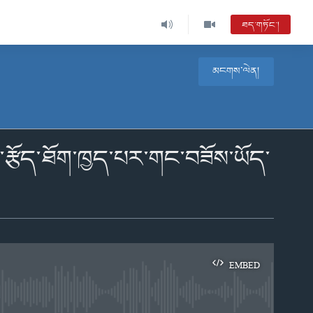
ཐད་གཏོང་།
མངགས་ལེན།
་རྩོད་ཐོག་ཁྱད་པར་གང་བཟོས་ཡོད་
EMBED
e