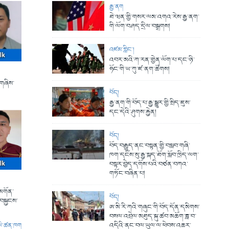
རྒྱ་ནག
ཐེ་ཝན་གྱི་གསར་ལམ་འགའ་རེས་རྒྱ་ནག་
གི་ལོག་བཤད་དྲིལ་བསྒྲགས།
འཛམ་གླིང་།
འབར་མའི་ཀ་རན་གྱེན་ལོག་པ་དང་ཉི་
ཧོང་གི་ཡ་ཀུ་ཛ་ནག་ཚོགས།
ཊ་གཞིས་
བོད།
རྒྱ་ནག་གི་བོད་པ་རྒྱ་སྒྱུར་གྱི་སྲིད་ཇུས་
དང་དེའི་ཤུགས་རྐྱེན།
བོད།
བོད་བརྒྱུད་ནང་བསྟན་གྱི་བསླབ་གཞི་
ཁག་དངོས་སུ་རྒྱ་སྐད་ཐོག་སློབ་ཁྲིད་ལག་
བསྟར་བྱེད་དགོས་པའི་བཙན་བཀའ་
གཏོང་བཞིན་པ།
་མགོན་
བོད།
་བསྐྱངས་
ཨ་མི་རི་ཀའི་གཞུང་གི་བོད་དོན་དམིགས་
བསལ་འབྲེལ་མཐུད་སྐུ་ཚབ་མཆོག་ཟླ་བ་
འདིའི་ནང་བལ་ཡུལ་ལ་ཕེབས་འཆར་
ལེ་ཚན་ཁག