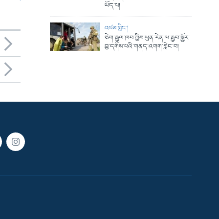
ཡོད་པ།
འཛམ་གླིང་།
ཅེག་རྒྱལ་ཁབ་ཀྱིས་ཡུན་རེན་ལ་རྒྱབ་སྐྱོར་
བྱ་དགོས་པའི་གནད་འགག་གླེང་བ།