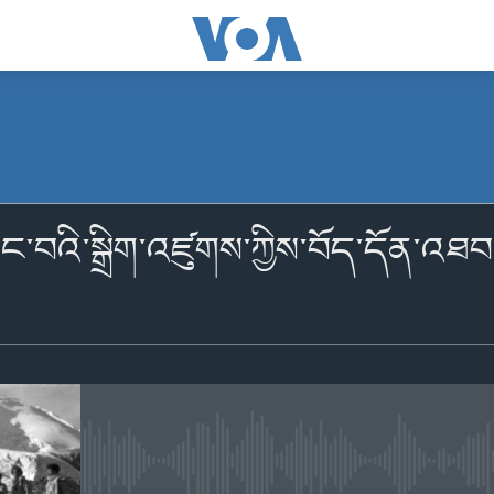
མངགས་ལེན།
་བའི་སྒྲིག་འཛུགས་ཀྱིས་བོད་དོན་འཐབ
Apple Podcasts
མངགས་ལེན།
No media source currently availabl