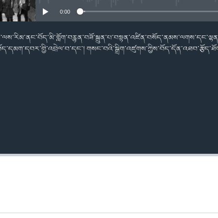
0:00
་གི་ལས་རིམ་ནང་བོད་མི་གློག་བརྙན་བཟོ་སྐྲུན་པ་བསྟན་འཛིན་བསོད་ནམས་ལགས་དང་ལྷན་ད
ད་དམག་དབར་གྱི་འབྲེལ་བ་དང་། གསང་བའི་སྒྲིག་འཛུགས་ཀྱིས་བོད་དོན་འཐབ་རྩོད་ཐ