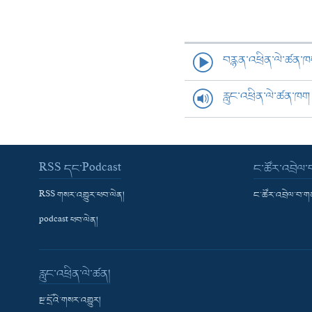
བརྙན་འཕྲིན་ལེ་ཚན་
རླུང་འཕྲིན་ལེ་ཚན་ཁག
RSS དང་Podcast
ང་ཚོར་འབྲེལ
RSS གསར་འགྱུར་ཕབ་ལེན།
ང་ཚོར་འབྲེལ་བ་
podcast ཕབ་ལེན།
རླུང་འཕྲིན་ལེ་ཚན།
སྔ་དྲོའི་གསར་འགྱུར།