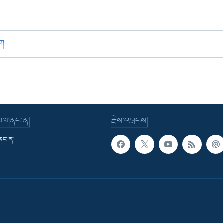
ཁག
་བ་གནང་ན།
རྗེས་འབྲངས།
གནང་ན།