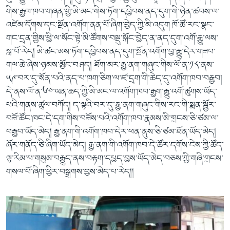
གིས་རྒྱལ་ཁབ་གཞན་གྱི་མི་མང་གིས་ཏོག་དབྱིབས་ནད་དུག་གི་ཉེན་ཚབས་ལ་
འཛེམ་དོགས་དང་སྔོན་འགོག་ནན་པོ་ཞིག་བྱེད་ཀྱི་མི་འདུག ཁོ་ཚོ་རང་སྣང་
གང་དྲན་གྱིས་ཕྱི་ལ་སོང་སྟེ་མི་ཚོགས་བསྡུ་སྐོང་བྱེད་ན་ནད་དུག་འགོ་རྒྱུ་ལས་
སླ་བོ་རེད། མི་ཚང་མས་ཏོག་དབྱིབས་ནད་དུག་སྔོན་འགོག་བྱ་རྒྱུ་དེར་གཟབ་
གལ་ཆེ་ཞེས་ཉམས་མྱོང་བཤད། ཐོག་མར་རྒྱ་ནག་གཞུང་གིས་ལོ་ན་༡༨་ནས་
༥༩་བར་དུ་སོན་པའི་ནད་པ་ཁག་ཅིག་ལ་ཛ་དྲག་གི་ཆེད་དུ་འགོག་ཁབ་བརྒྱབ།
དེ་ནས་ལོ་ན་༦༠་ཡན་ཆད་ཀྱི་མི་མང་ལ་འགོག་ཁབ་རྒྱག་རྒྱུ་འགོ་ཚུགས་ཡོད་
པའི་གནས་ཚུལ་བཀོད། ད་ལྟའི་བར་དུ་རྒྱ་ནག་གཞུང་གིས་རང་གི་སྨན་སྦྱོར་
བཟོ་ཚོང་ཁང་དེ་དག་གིས་བཟོས་པའི་འགོག་ཁབ་རྣམས་མི་གྲངས་ཅི་ཙམ་ལ་
བརྒྱབ་ཡོད་མེད། རྒྱ་ནག་གི་འགོག་ཁབ་དེར་ཕན་ནུས་ཅི་ཙམ་ཐོན་ཡོད་མེད།
ཞོར་གནོད་ཅི་ཞིག་ཡོད་མེད། རྒྱ་ནག་གི་འགོག་ཁབ་དེ་ཚོར་དགོས་ངེས་ཀྱི་ཚོད་
ལྟ་རིམ་པ་གསུམ་བརྒྱུད་ནས་བརྟག་དཔྱད་བྱས་ཡོད་མེད་བཅས་ཀྱི་གཞི་གྲངས་
གསལ་པོ་ཞིག་ཕྱིར་བསྒྲགས་བྱས་མེད་པ་རེད།།