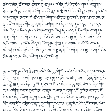
ཚབས་ཆེན་ཚོར་ཕན་ནུས་བརྒྱ་ཆ་༡༠༠་འཐོན་གྱི་ཡོད་ཅེས་གསལ་བསྒྲགས་
སྤེལ། སྔ་ལོ་རྒྱ་ནག་གི་འགོག་ཁབ་དེ་རྣམས་ལྷོ་ཨ་མི་རི་ཀའི་རྒྱལ་ཁབ་བྷར་ཛིལ་
ལ་སྤྲད་ནས་ནད་པ་ཁྲི་ཚོ་འགའ་ཞིག་ལ་ཚོད་ལྟ་བྱས་པའི་གྲུབ་འབྲས་ལྟར་ན།
བྷར་ཛིལ་གཞུང་གིས་རྒྱ་ནག་གི་འགོག་ཁབ་དེར་ཕན་ནུས་བརྒྱ་ཆ་༥༠་༣༨་
ལས་ཐོན་མ་སོང་ཞེས་གཞི་གྲངས་སུ་བཀོད། དེར་བརྟེན་ཧོང་ཀོང་ས་གནས་
གཞུང་གིས་རང་གི་མངའ་ཁུལ་དེའི་མི་དམངས་ལ་རྒྱ་ནག་གིས་བཟོས་པའི་
འགོག་ཁབ་རྒྱག་འོས་མིན་ཐེ་ཚོམ་བྱུང་སྟེ་སྨན་པ་མཁས་པ་ཚོ་ཚོགས་འདུ་
ཚོགས། ཁོ་ཚོས་ཧོང་ཀོང་མི་དམངས་ལ་རྒྱ་ནག་གི་འགོག་ཁབ་རྒྱག་དགོས་མིན་
གྲོས་སྡུར་བྱས་ཡོད་པའི་གནས་ཚུལ་ཐོན།།
རྒྱ་ནག་གཞུང་གིས་ཕྱི་ཟླ་༢་པའི་ཚེས་༡༡་གི་སྔོན་དེར་མི་འབོར་བརྒྱ་ཆ་༣་དང་
ཕྱེད་ཀ་ལྷག་ལ་འགོག་ཁབ་རྒྱག་ཐུབ་རྒྱུའི་དམིགས་ཚད་བཟུང་། ཧྲིན་ཀྲེན་གྲོང་
ཁྱེར་གྱི་སྨན་ཁང་ཞིག་ཏུ་ལོ་ན་༢༡་ལ་སོན་པའི་ཝང་ཧྲུ་ཡུའེ་ཞེས་པ་ཞིག་གིས་
ང་ལ་འགོག་ཁབ་བརྒྱབ་ཟིན། ད་ནས་ང་ལ་ནད་དུག་འགོ་རྒྱུ་མིན་པ་དང་བློ་
སེམས་བདེ་བོ་ཞིག་འདུག འཛམ་གླིང་རྒྱལ་ཁབ་ཡོངས་སུ་འགོག་ཁབ་རྒྱག་གི་
ཡོད་པས་ཏོག་དབྱིབས་ནད་དུག་གི་དཀའ་ངལ་ཡུན་རིང་མི་འགོར་པར་སེལ་
ཐུབ་རྒྱུ་རེད་ཅེས་བཤད། ཝུ་ཧན་གྲོང་ཁྱེར་གྱི་ཡུལ་མི་ཤཱང་ནན་ཞེས་པ་ཞིག་