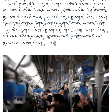
འདས་པའི་ཆུ་ཚོད་༢༤་རིང་དུ་ནད་པ་གསར་པ་༡༤༤་ཐོན་སོང་། ནད་པ་
༩༠་ཐམ་པ་ཧི་པེ་ཞིང་ཆེན་དང་ནད་པ་༤༣་ཧེ་ལོང་ཅང་ཞིང་ཆེན། མི་༩་ལ་ཕྱི་
རྒྱལ་ནས་ཡོང་བའི་མི་ཚོས་ནད་དུག་བགོས་འདུག རྒྱ་ནག་ཀོང་ཤི་དང་ཧྲན་ཤི་
ཞིང་ཆེན་གཉིས་སུའང་ཏོག་དབྱིབས་ནད་དུག་འགོས་པའི་ནད་པ་འཐོན་གྱི་
འདུག་ཅེས་བསྒྲགས། འོན་ཀྱང་རྒྱ་ནག་གཞུང་གིས་ཕྱིར་བསྒྲགས་བྱས་པའི་ནད་
པའི་གྲངས་འབོར་དང་ནད་དུག་ཁྱབ་གདལ་འགྲོ་ཡུལ་གྱི་གྲངས་འབོར་དེ་
རྣམས་ངོ་མ་ཡིན་མིན་ནི་བཤད་དཀའ།།