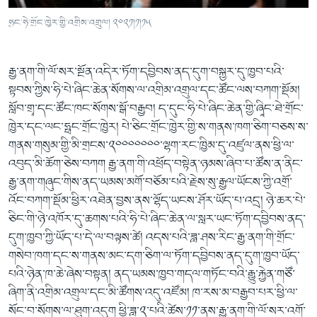
ཧྲང་ཧེ་གྲོང་ཁྱེར་གྱི་འགྲིམ་འགྲུལ། ༢༠༢༡།༡།༡༥
རྒྱ་ནག་གི་ལོ་སར་སྔོན་འདིར་ཏོག་དབྱིབས་ནད་དུག་བསྐྱར་དུ་ཁྱབ་པའི་
སྟབས་ཀྱིས་ཧི་པེ་ཞིང་ཆེན་སོགས་ལ་འགྲིམ་འགྲུལ་དང་ཚོང་ལས་བཀག་སྡོམ།
སློབ་གྲྭ་དང་ཚོང་ཁང་སོགས་སྒོ་བརྒྱབ། ད་དུང་ཧི་པེ་ཞིང་ཆེན་གྱི་ཞཱིང་ཐེ་གྲོང་
ཁྱེར་དང་ལང་ཧྥང་གྲོང་ཁྱེར། པེ་ཅིང་གྲོང་ཁྱེར་གྱི་ས་གནས་ཁག་ཅིག་བཅས་ས་
གནས་གསུམ་གྱི་མི་གྲངས་༢༠༠༠༠༠༠༠་ལྷག་རང་ཁྱིམ་དུ་འཛུལ་ནས་ཕྱི་ལ་
འབུད་མི་ཆོག་ཅེས་བཀག རྒྱ་ནག་གི་འཕྲོད་བསྟེན་ཉམས་ཞིབ་པ་ཚོས་ན་ནིང་
རྒྱ་ནག་གཞུང་གིས་ནད་ཡམས་མགོ་བཅོམ་པའི་རྗེས་སུ་རྒྱལ་ཡོངས་ཀྱི་འགྲོ་
འོང་བཀག་སྡོམ་ཕྱིར་འཐེན་བྱས་ནས་ལྷོད་ཡངས་ཤོར་ཡོད་པ་འདྲ། ཉེ་ཆར་པེ་
ཅིང་གི་ཉེ་འཁོར་དུ་ཆགས་པའི་ཧི་པེ་ཞིང་ཆེན་ལ་སླར་ཡང་ཏོག་དབྱིབས་ནད་
དུག་ཁྱབ་ཀྱི་ཡོད་པ་དེ་ལ་བལྟས་ཚེ། འདས་པའི་ཟླ་ཤས་རིང་རྒྱ་ནག་གི་གྲོང་
གསེབ་ཁག་དང་ས་གནས་མང་དག་ཅིག་ལ་ཏོག་དབྱིབས་ནད་དུག་ཁྱབ་ཡོད་
པའི་ཉེན་ཁ་ཆེ་ཞེས་བསྟན། ནད་ཡམས་ཁྱབ་གདལ་གཏོང་བའི་རྒྱུ་རྐྱེན་གཙོ་
ཞིག་ནི་འགྲིམ་འགྲུལ་དང་མི་ཚོགས་འདུ་འཛོམ། ཁ་རས་མ་བརྒྱབ་པར་ཕྱི་ལ་
སོང་བ་སོགས་ལ་ཐུག་འདུག ཕྱི་ཟླ་༢་པའི་ཚེས་༡༡་ནས་རྒྱ་ནག་གི་ལོ་སར་འགོ་