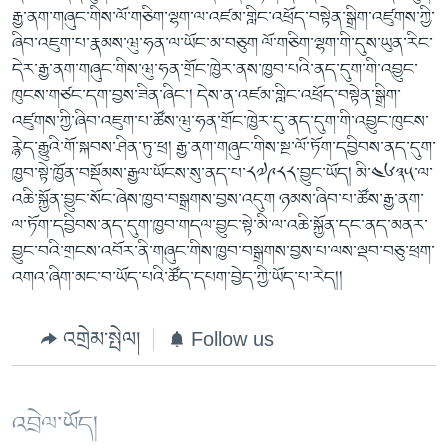
རྒྱ་ནག་གཞུང་གིས་ལོ་གཅིག་ལྷག་ལ་འཛམ་གླིང་འཕྲོད་བསྟེན་སྒྲིག་འཛུགས་ཀྱི་
ཞིབ་འཇུག་པ་རྣམས་ཝུ་ཧན་ལ་ཡོང་མ་བཅུག ལོ་གཅིག་ལྷག་གི་དུས་ཡུན་རིང་
དེར་རྒྱ་ནག་གཞུང་གིས་ཝུ་ཧན་གྲོང་ཁྱེར་ནས་ཁྱབ་པའི་ནད་དུག་གི་འབྱུང་
ཁུངས་གཙང་དག་བྱས་ཟིན་ཞིང་། དེས་ན་འཛམ་གླིང་འཕྲོད་བསྟེན་སྒྲིག་
འཛུགས་ཀྱི་ཞིབ་འཇུག་པ་ཚོས་ཝུ་ཧན་གྲོང་ཁྱེར་དུ་ནད་དུག་གི་འབྱུང་ཁུངས་
རྙེད་རྒྱུའི་གོ་སྐབས་ཤིན་ཏུ་ཕྲ། རྒྱ་ནག་གཞུང་གིས་སྔ་ལོ་ཏོག་དབྱིབས་ནད་དུག་
ཁྱབ་སྟེ་ཁྱོན་བསྡོམས་རྒྱལ་ཡོངས་སུ་ནད་པ་༨༧༩༨༨་བྱུང་ཡོད། མི་༤༦༣༥་ལ་
འཆི་སྐྱོན་བྱུང་སོང་ཞེས་ཁྱབ་བསྒྲགས་བྱས་འདུག ཉམས་ཞིབ་པ་ཚོས་རྒྱ་ནག་
ལ་ཏོག་དབྱིབས་ནད་དུག་ཁྱབ་གདལ་བྱུང་སྟེ་མི་ལ་འཆི་སྐྱོན་དང་ནད་མནར་
བྱུང་བའི་གྲངས་འབོར་ནི་གཞུང་གིས་ཁྱབ་བསྒྲགས་བྱས་པ་ལས་ལྡབ་བཅུ་ཕྲག་
འགའ་ཞིག་མང་བ་ཡོད་པའི་ཚོད་དཔག་བྱེད་ཀྱི་ཡོད་པ་རེད།།
འགྲེམ་སྤེལ།
Follow us
འབྲེལ་ཡོད།