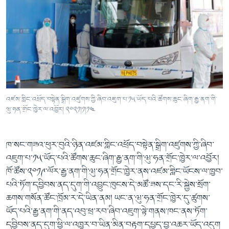
འཛམ་གླིང་འཕྲོད་བསྟེན་སྒྲིག་འཛུགས་ཀྱི་ཞིབ་འཇུག་པ་༡༥་ཡོད་པའི་ཚོགས་ཆུང་ཞིག་རྒྱ་ནག་གི་
ཝུ་ཧན་གྲོང་ཁྱེར་ལ་འབྱོར། ༢༠༢༡།༡།༡༤
ཁ་སང་གཟའ་ཕུར་བུའི་ཉིན་འཛམ་གླིང་འཕྲོད་བསྟེན་སྒྲིག་འཛུགས་ཀྱི་ཞིབ་
འཇུག་པ་༡༥་ཡོད་པའི་ཚོགས་ཆུང་ཞིག་རྒྱ་ནག་གི་ཝུ་ཧན་གྲོང་ཁྱེར་ལ་འབྱོར།
ཁོ་ཚོས་༢༠༡༩་ལོར་རྒྱ་ནག་གི་ཝུ་ཧན་གྲོང་ཁྱེར་ནས་འཛམ་གླིང་ཡོངས་ལ་ཁྱབ་
པའི་ཏོག་དབྱིབས་ནད་དུག་གི་འབྱུང་ཁུངས་དེ་མཚོ་ཟས་དང་རི་སྐྱེས་སྲོག་
ཆགས་གསོན་ཚོང་ཁྲོམ་ར་དེ་ཡིན་ནམ། ཡང་ན་ཝུ་ཧན་གྲོང་ཁྱེར་དུ་ཚུགས་
ཡོད་པའི་རྒྱ་ནག་གི་ནད་འབུ་ཕྲ་རབ་ཞིབ་འཇུག་ལྟེ་གནས་ཁང་ནས་ཏོག་
དབྱིབས་ནད་དུག་ཕྱི་ལ་འཁྱར་བ་ཡིན་མིན་བརྟག་དཔྱད་བྱ་འཆར་ཡོད་འདུག