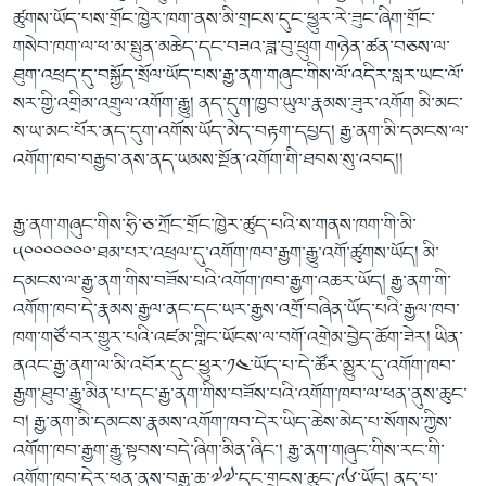
ཚུགས་ཡོད་པས་གྲོང་ཁྱེར་ཁག་ནས་མི་གྲངས་དུང་ཕྱུར་རེ་ཟུང་ཞིག་གྲོང་
གསེབ་ཁག་ལ་ཕ་མ་སྤུན་མཆེད་དང་བཟའ་ཟླ་བུ་ཕྲུག གཉེན་ཚན་བཅས་ལ་
ཐུག་འཕྲད་དུ་བསྐྱོད་སྲོལ་ཡོད་པས་རྒྱ་ནག་གཞུང་གིས་ལོ་འདིར་སླར་ཡང་ལོ་
སར་གྱི་འགྲིམ་འགྲུལ་འགོག་རྒྱུ། ནད་དུག་ཁྱབ་ཡུལ་རྣམས་ཟུར་འགོག མི་མང་
ས་ཡ་མང་པོར་ནད་དུག་འགོས་ཡོད་མེད་བརྟག་དཔྱད། རྒྱ་ནག་མི་དམངས་ལ་
འགོག་ཁབ་བརྒྱབ་ནས་ནད་ཡམས་སྔོན་འགོག་གི་ཐབས་སུ་འབད།།
རྒྱ་ནག་གཞུང་གིས་ཧྲི་ཅ་ཀྲོང་གྲོང་ཁྱེར་ཚུད་པའི་ས་གནས་ཁག་གི་མི་
༥༠༠༠༠༠༠༠་ཐམ་པར་འཕྲལ་དུ་འགོག་ཁབ་རྒྱག་རྒྱུ་འགོ་ཚུགས་ཡོད། མི་
དམངས་ལ་རྒྱ་ནག་གིས་བཟོས་པའི་འགོག་ཁབ་རྒྱག་འཆར་ཡོད། རྒྱ་ནག་གི་
འགོག་ཁབ་དེ་རྣམས་རྒྱལ་ནང་དང་ཡར་རྒྱས་འགྲོ་བཞིན་ཡོད་པའི་རྒྱལ་ཁབ་
ཁག་གཙོ་བར་གྱུར་པའི་འཛམ་གླིང་ཡོངས་ལ་བགོ་འགྲེམ་བྱེད་ཆོག་ཟེར། ཡིན་
ནའང་རྒྱ་ནག་ལ་མི་འབོར་དུང་ཕྱུར་༡༤་ཡོད་པ་དེ་ཚོར་མྱུར་དུ་འགོག་ཁབ་
རྒྱག་ཐུབ་རྒྱུ་མིན་པ་དང་རྒྱ་ནག་གིས་བཟོས་པའི་འགོག་ཁབ་ལ་ཕན་ནུས་ཆུང་
བ། རྒྱ་ནག་མི་དམངས་རྣམས་འགོག་ཁབ་དེར་ཡིད་ཆེས་མེད་པ་སོགས་ཀྱིས་
འགོག་ཁབ་རྒྱག་རྒྱུ་སྟབས་བདེ་ཞིག་མིན་ཞིང་། རྒྱ་ནག་གཞུང་གིས་རང་གི་
འགོག་ཁབ་དེར་ཕན་ནུས་བརྒྱ་ཆ་༧༧་དང་གྲངས་ཆུང་༩༦་ཡོད། ནད་པ་