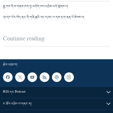
རྒྱ་གར་གི་ས་གནས་ཁག་ཏུ་འགོག་ཁབ་འགྲེམ་འགོ་ཚུགས་པ།
༢༠༢༠་ལོར་བོད་ནང་གི་གཞི་རྩའི་རང་དབང་ལ་དམ་དྲག་ནན་པོ་ཐེབས་པ།
Continue reading
རྗེས་འབྲངས།
RSS དང་Podcast
ང་ཚོར་འབྲེལ་བ་གནང་ན།