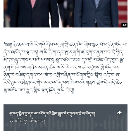
ཀར་
Learning English
འཚོལ་
དྲ་བརྙན་གསར་འགྱུར།
བགྲོ་གླེང་མདུན་ལྕོག
ཞིབ་
རྗེས་འབྲངས།
ཁ་བའི་མི་སྣ།
བསྐྱར་ཞིབ།
ལ་
བསྐྱོད།
བུད་མེད་ལེ་ཚན།
པོ་ཊི་ཁ་སི།
དཔེ་ཀློག
དཔེ་ཀློག
སྐད་ཡིག
༄༅།། ཉེ་ཆར་ཨ་མི་རི་ཀའི་ཞིབ་འཇུག་སྡེ་ཚན་ཞིག་གིས་སྙན་ཐོ་བཏོན་ཡོད་པ་
ཆབ་སྲིད་བཙོན་པ་ངོ་སྤྲོད།
ཕ་ཡུལ་གླེང་སྟེགས།
དེར་འཁོད་པ་ལྟར་ན། ཨ་མི་རི་ཀ་དང་རྒྱ་ནག་གི་ཛ་དྲག་གནས་བབ་དེ་ཉིད་
སྲིད་གཞུང་གསར་པའི་སྐབས་སུ་ཅུང་ཙམ་འཇམ་དུ་འགྲོ་བཞིན་ཡོད་ཀྱང་རྒྱ་
ཆོས་རིག་ལེ་ཚན།
ནག་གི་ཁེ་ལས་གཉེར་མཁན་ཚོས་ཨ་མི་རི་ཀར་མ་རྩ་འཛུགས་ཀྱི་ཡོད་པར་
གཞོན་སྐྱེས་དང་ཤེས་ཡོན།
ཉིན་རེ་བཞིན་དཀའ་ངལ་ཆེ་རུ་འགྲོ་བཞིན་པ་སོགས་ཀྱིས་སྐོར། འདི་ག་ཨ་
འཕྲོད་བསྟེན་དང་དོན་ལྡན་གྱི་མི་ཚེ།
རིའི་རླུང་འཕྲིན་ཁང་གི་གསར་འགོད་པས་སྤེལ་བའི་གནས་ཚུལ་དེ་བདེ་ཆེན་
རྒྱ་མཚོས་ཕབ་སྒྱུར་གྱིས་སྙན་སྒྲོན་ཞུ་ཡི་རེད།།
གངས་རིའི་བྲག་ཅ།
བུད་མེད།
སོ་ཡ་ལ། བོད་ཀྱི་གླུ་གཞས།
བྷ་ཌན་གྱིས་རྒྱ་ནག་ལ་འཛིན་པའི་སྲིད་བྱུས་དེར་ནུས་པ་ཆེ་བ་ཡོད་པ།
by
ཨ་རིའི་རླུང་འཕྲིན་ཁང་།
No media source currently available