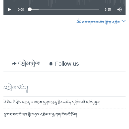
0:00
3:35
ཐད་ཀར་ཕབ་ལེན་གྱི་དྲ་འབྲེལ།
འགྲེམ་སྤེལ།
Follow us
འབྲེལ་ཡོད།
པེ་ཅིང་གི་རྩེད་འགྲན་ལ་མཉམ་ཞུགས་བྱ་རྒྱུ་ཕྱིར་འཐེན་དགོས་པའི་འབོད་སྐུལ།
རྒྱ་གར་དང་ཐེ་ཝན་གྱི་མཉམ་འབྲེལ་ལ་རྒྱ་ནག་གིས་ངོ་རྒོལ།