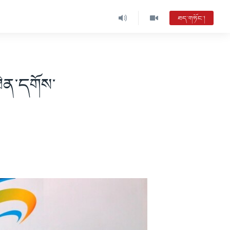
ཐད་གཏོང་།
ཐེན་དགོས་