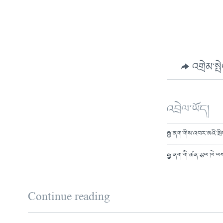
འགྲེམ་སྤ
འབྲེལ་ཡོད།
རྒྱ་ནག་གིས་འབར་མའི་སྲི
རྒྱ་ནག་གི་ཚན་རྩལ་ཁེ་ལ
Continue reading