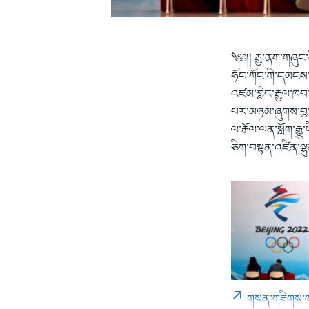
༄༅།། རྒྱ་ནག་གཞུང་
ཧོང་ཀོང་གི་དམངས
འཛམ་གླིང་རྒྱལ་ཁབ་ཁ
པར་མཉམ་ཞུགས་བྱ་རྒ
ལ་རྒོལ་ལན་སློག་རྒ
ཅིག་བསྟན་འཛིན་ལྷུན་
གསན་གཟིགས་