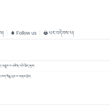
ེལ།
Follow us
པར་འདེབས་པ།
ད་འགྱུར་ལ་འཛིན་པའི་སྲིད་ཇུས།
ས་ཁག་སིངྒ་པུར་ལ་གནས་སྤོར།