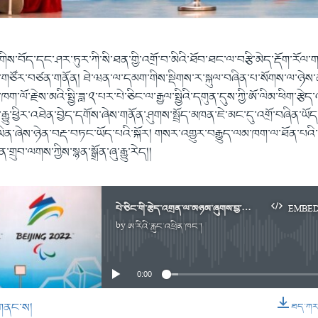
གིས་བོད་དང་ཤར་ཏུར་ཀི་སི་ཐན་གྱི་འགྲོ་བ་མིའི་ཐོབ་ཐང་ལ་བརྩི་མེད་རྡོག་རོལ་
་གཙོར་བཙན་གནོན། ཐེ་ཝན་ལ་དམག་གིས་སྡིགས་ར་སྐུལ་བཞིན་པ་སོགས་ལ་ཉེས
ག་ལོ་རྗེས་མའི་སྤྱི་ཟླ་༢་པར་པེ་ཅིང་ལ་རྒྱལ་སྤྱིའི་དགུན་དུས་ཀྱི་ཨོ་ལིམ་ཕིག་རྩེད
ྱུ་ཕྱིར་འཐེན་བྱེད་དགོས་ཞེས་གནོན་ཤུགས་སྤྲོད་མཁན་ཇེ་མང་དུ་འགྲོ་བཞིན་ཡོད་
ྱུ་ཡིན་ཞེས་ཉེན་བརྡ་བཏང་ཡོད་པའི་སྐོར། གསར་འགྱུར་བརྒྱུད་ལམ་ཁག་ལ་ཐོན་པ
གྲུབ་ལགས་ཀྱིས་སྙན་སྒྲོན་ཞུ་རྒྱུ་རེད།།
པེ་ཅིང་གི་རྩེད་འགྲན་ལ་མཉམ་ཞུགས་བྱ་རྒྱུ་ཕྱིར་འཐེན་དགོས་པའི་འབོད་སྐུལ།
EMBE
by
ཨ་རིའི་རླུང་འཕྲིན་ཁང་།
No media source currently available
0:00
གནང་ས།
ཐད་ཀར་ཕ
EMBED