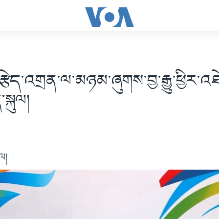
་རྩེད་འགྲན་ལ་མཉམ་ཞུགས་བྱ་རྒྱུ་ཕྱིར་འ
སྐུལ།
ེལ།