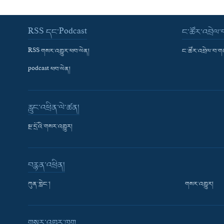
RSS དང་Podcast
ང་ཚོར་འབྲེལ
RSS གསར་འགྱུར་ཕབ་ལེན།
ང་ཚོར་འབྲེལ་བ་
podcast ཕབ་ལེན།
རླུང་འཕྲིན་ལེ་ཚན།
སྔ་དྲོའི་གསར་འགྱུར།
བརྙན་འཕྲིན།
ཀུན་གླེང་།
གསར་འགྱུར།
གསར་འགྱུར་ཁག