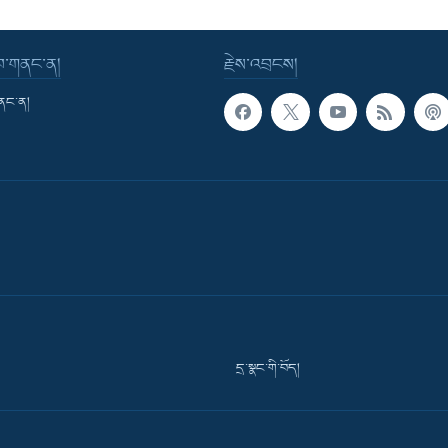
་བ་གནང་ན།
རྗེས་འབྲངས།
གནང་ན།
དྲ་སྣང་གི་བོད།