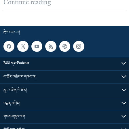
Continue reading
རྗེས་འབྲངས།
RSS དང་Podcast
ང་ཚོར་འབྲེལ་བ་གནང་ན།
རླུང་འཕྲིན་ལེ་ཚན།
བརྙན་འཕྲིན།
གསར་འགྱུར་ཁག