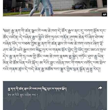
ཀར་
Learning English
འཚོལ་
དྲ་བརྙན་གསར་འགྱུར།
བགྲོ་གླེང་མདུན་ལྕོག
ཞིབ་
རྗེས་འབྲངས།
ཁ་བའི་མི་སྣ།
བསྐྱར་ཞིབ།
ལ་
བསྐྱོད།
བུད་མེད་ལེ་ཚན།
པོ་ཊི་ཁ་སི།
༄༅།། རྒྱ་ནག་གི་ཚན་སྩལ་ཁེ་ལས་ཆེ་ཁག་དེ་ཚོར་རྒྱལ་ནང་དུ་བཀག་སྡོམ་དང་
དཔེ་ཀློག
དཔེ་ཀློག
སྐད་ཡིག
ཚོད་འཛིན། དེ་བཞིན་རྒྱལ་སྤྱིའི་ཐོག་ཏུའང་གནོན་ཤུགས་ཆེན་པོ་ཞིག་ཐེབས་
ཆབ་སྲིད་བཙོན་པ་ངོ་སྤྲོད།
ཕ་ཡུལ་གླེང་སྟེགས།
བཞིན་ཡོད་པ་བཅས་ཀྱིས་རྒྱ་ནག་གི་ཚན་རྩལ་ཁེ་ལས་ཆེ་ཁག་འགའ་ཞིག་ལྷོ་
ཤར་ཨེ་ཤི་ཡའི་རྒྱལ་ཁབ་སིངྒ་པུར་ལ་གནས་སྤོར་བྱེད་ཀྱི་ཡོད་ཀྱང་མངའ་ཁུལ་
ཆོས་རིག་ལེ་ཚན།
དེར་རྒྱ་ནག་གི་དྲྭ་ལམ་གྱི་ཚོང་ལས་ཆེ་ཁག་རྣམས་རྒྱ་སྐྱེད་གཏོང་ཐུབ་རྒྱུ་ཡིན་
གཞོན་སྐྱེས་དང་ཤེས་ཡོན།
མིན་ཐེ་ཚོམ་ཡིན་པའི་སྐོར། ཨ་རིའི་རླུང་འཕྲིན་ཁང་གི་གསར་འགོད་པས་སྤེལ་
འཕྲོད་བསྟེན་དང་དོན་ལྡན་གྱི་མི་ཚེ།
བའི་གནས་ཚུལ་དེ་བདེ་ཆེན་རྒྱ་མཚོས་ཕབ་སྒྱུར་གྱིས་སྙན་སྒྲོན་ཞུ་རྒྱུ་རེད།།
གངས་རིའི་བྲག་ཅ།
བུད་མེད།
རྒྱ་ནག་གི་ཚན་རྩལ་ཁེ་ལས་ཁག་སིངྒ་པུར་ལ་གནས་སྤོར།
སོ་ཡ་ལ། བོད་ཀྱི་གླུ་གཞས།
by
ཨ་རིའི་རླུང་འཕྲིན་ཁང་།
No media source currently available