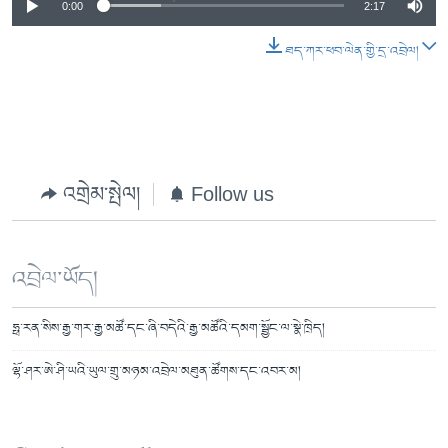
0:00
2:17
ཐད་ཀར་ཕབ་ལེན་གྱི་དྲ་འབྲེལ།
འགྲེམ་སྤེལ།
Follow us
འབྲེལ་ཡོད།
ཧྥ་རན་སིས་རྒྱ་གར་རྒྱ་མཚོ་དང་ཞི་བདེའི་རྒྱ་མཚོའི་དམག་སྦྱོང་ལ་སྣེ་ཁྲིད།
ལྷོ་ཤར་ཨེ་ཤི་ཡའི་ཡུལ་གྲུ་མཉམ་འབྲེལ་མཐུན་ཚོགས་དང་འབར་མ།