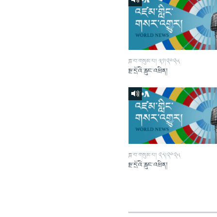
ཟླ་བ་གསུམ་པ། ༣༡།༢༠༢༥
སྔ་དྲོའི་རླུང་འཕྲིན།
ཟླ་བ་གསུམ་པ། ༢༨།༢༠༢༥
སྔ་དྲོའི་རླུང་འཕྲིན།