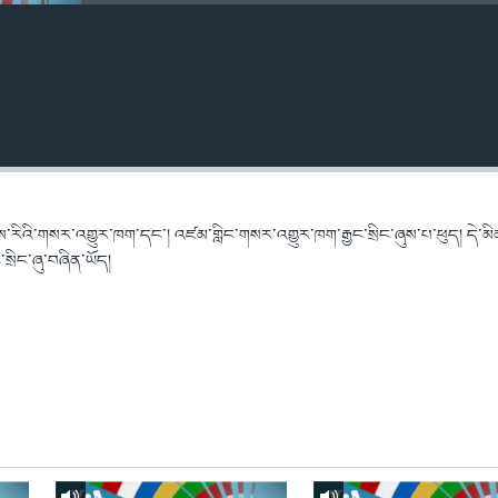
་རིའི་གསར་འགྱུར་ཁག་དང་། འཛམ་གླིང་གསར་འགྱུར་ཁག་རྒྱང་སྲིང་ཞུས་པ་ཕུད། དེ་མི
ྲིང་ཞུ་བཞིན་ཡོད།