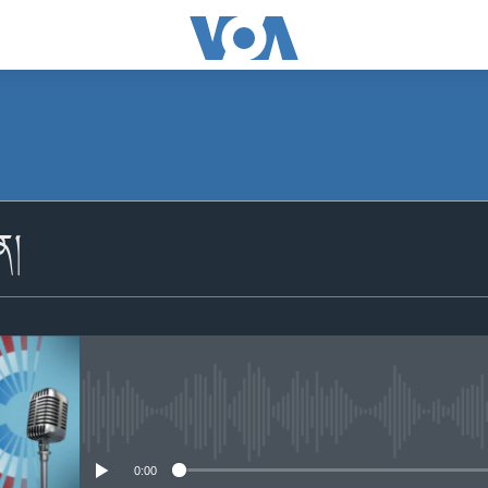
མངགས་ལེན།
ིན།
Apple Podcasts
མངགས་ལེན།
No media source currently availabl
0:00