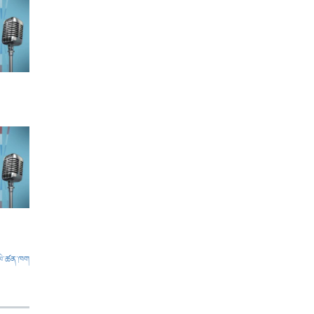
ལེ་ཚན་ཁག