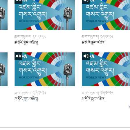
ཟླ་བ་གསུམ་པ། ༣༠།༢༠༢༥
ཟླ་བ་གསུམ་པ། ༢༩།༢༠༢༥
སྔ་དྲོའི་རླུང་འཕྲིན།
སྔ་དྲོའི་རླུང་འཕྲིན།
ཟླ་བ་གསུམ་པ། ༢༧།༢༠༢༥
ཟླ་བ་གསུམ་པ། ༢༦།༢༠༢༥
སྔ་དྲོའི་རླུང་འཕྲིན།
སྔ་དྲོའི་རླུང་འཕྲིན།