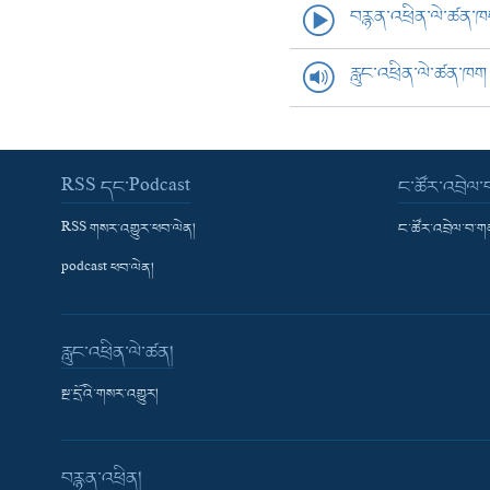
བརྙན་འཕྲིན་ལེ་ཚན་
རླུང་འཕྲིན་ལེ་ཚན་ཁག
RSS དང་Podcast
ང་ཚོར་འབྲེལ
RSS གསར་འགྱུར་ཕབ་ལེན།
ང་ཚོར་འབྲེལ་བ་
podcast ཕབ་ལེན།
རླུང་འཕྲིན་ལེ་ཚན།
སྔ་དྲོའི་གསར་འགྱུར།
བརྙན་འཕྲིན།