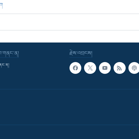
ཁག
་བ་གནང་ན།
རྗེས་འབྲངས།
གནང་ན།