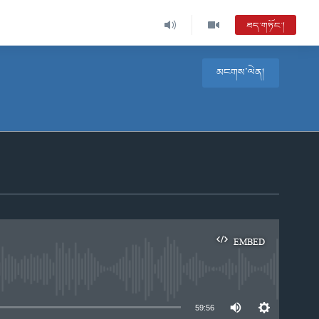
ཐད་གཏོང་།
མངགས་ལེན།
EMBED
e
59:56