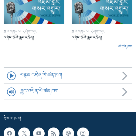
ཟླ་བ་གསུམ་པ། ༢༧།༢༠༢༥
ཟླ་བ་གསུམ་པ། ༢༦།༢༠༢༥
དགོང་དྲོའི་རླུང་འཕྲིན།
དགོང་དྲོའི་རླུང་འཕྲིན།
ལེ་ཚན་ཁག
བརྙན་འཕྲིན་ལེ་ཚན་ཁག
རླུང་འཕྲིན་ལེ་ཚན་ཁག
རྗེས་འབྲངས།