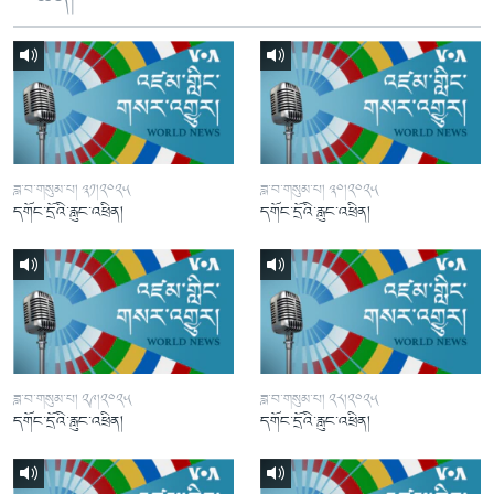
ཟླ་བ་གསུམ་པ། ༣༡།༢༠༢༥
ཟླ་བ་གསུམ་པ། ༣༠།༢༠༢༥
དགོང་དྲོའི་རླུང་འཕྲིན།
དགོང་དྲོའི་རླུང་འཕྲིན།
ཟླ་བ་གསུམ་པ། ༢༩།༢༠༢༥
ཟླ་བ་གསུམ་པ། ༢༨།༢༠༢༥
དགོང་དྲོའི་རླུང་འཕྲིན།
དགོང་དྲོའི་རླུང་འཕྲིན།