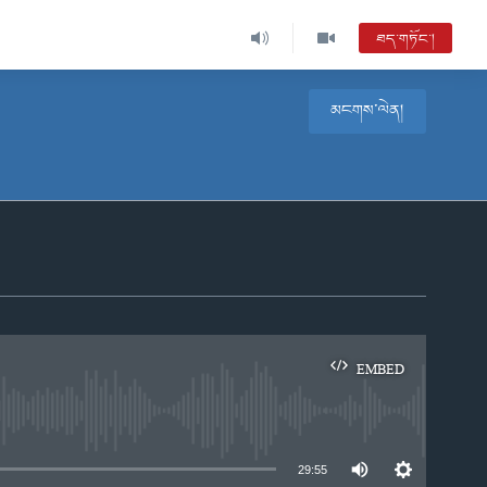
ཐད་གཏོང་།
མངགས་ལེན།
EMBED
e
29:55