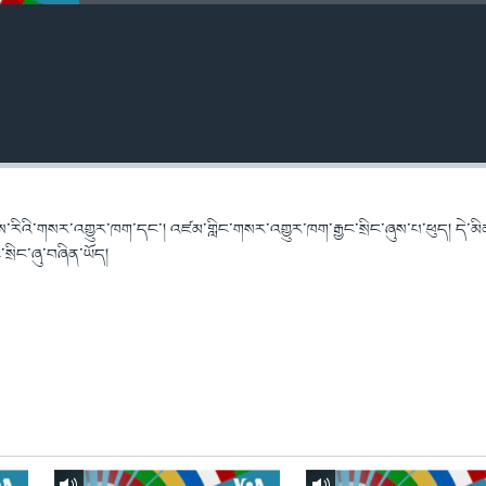
་རིའི་གསར་འགྱུར་ཁག་དང་། འཛམ་གླིང་གསར་འགྱུར་ཁག་རྒྱང་སྲིང་ཞུས་པ་ཕུད། དེ་མི
ྲིང་ཞུ་བཞིན་ཡོད།