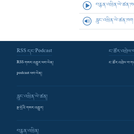
བརྙན་འཕྲིན་ལེ་ཚན་
རླུང་འཕྲིན་ལེ་ཚན་ཁག
RSS དང་Podcast
ང་ཚོར་འབྲེལ
RSS གསར་འགྱུར་ཕབ་ལེན།
ང་ཚོར་འབྲེལ་བ་
podcast ཕབ་ལེན།
རླུང་འཕྲིན་ལེ་ཚན།
སྔ་དྲོའི་གསར་འགྱུར།
བརྙན་འཕྲིན།