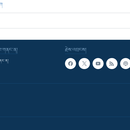
ཁག
་བ་གནང་ན།
རྗེས་འབྲངས།
གནང་ན།