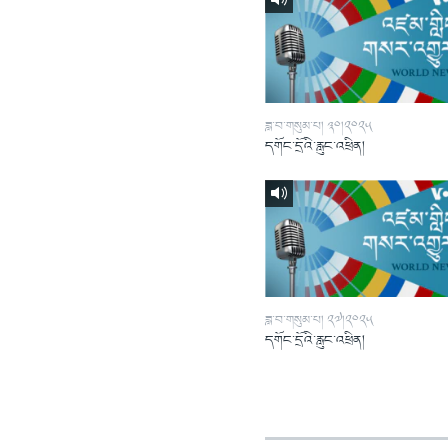
ཟླ་བ་གསུམ་པ། ༣༠།༢༠༢༥
དགོང་དྲོའི་རླུང་འཕྲིན།
ཟླ་བ་གསུམ་པ། ༢༧།༢༠༢༥
དགོང་དྲོའི་རླུང་འཕྲིན།