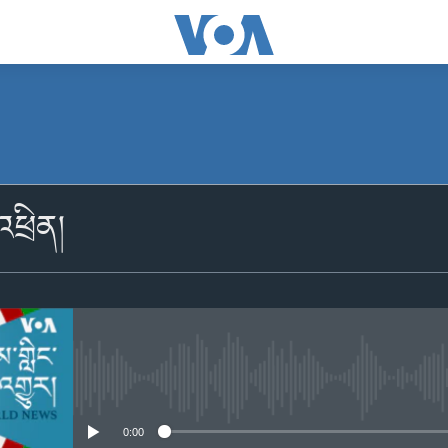
མངགས་ལེན།
འཕྲིན།
Apple Podcasts
མངགས་ལེན།
No media source currently availabl
0:00