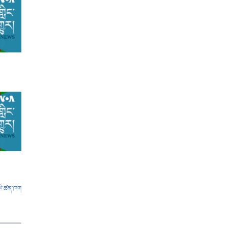
ལེ་ཚན་ཁག