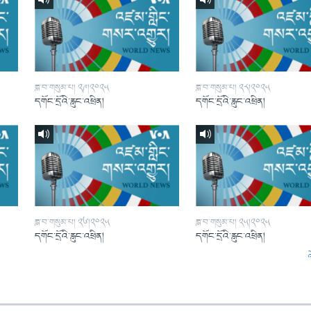
ཟླ་བ་གསུམ་པ། ༢༩།༢༠༢༥
ཟླ་བ་གསུམ་པ། ༢༨།༢༠༢༥
དགོང་དྲོའི་རླུང་འཕྲིན།
དགོང་དྲོའི་རླུང་འཕྲིན།
ཟླ་བ་གསུམ་པ། ༢༦།༢༠༢༥
ཟླ་བ་གསུམ་པ། ༢༥།༢༠༢༥
དགོང་དྲོའི་རླུང་འཕྲིན།
དགོང་དྲོའི་རླུང་འཕྲིན།