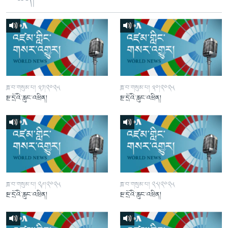
ཟླ་བ་གསུམ་པ། ༣༡།༢༠༢༥
ཟླ་བ་གསུམ་པ། ༣༠།༢༠༢༥
སྔ་དྲོའི་རླུང་འཕྲིན།
སྔ་དྲོའི་རླུང་འཕྲིན།
ཟླ་བ་གསུམ་པ། ༢༩།༢༠༢༥
ཟླ་བ་གསུམ་པ། ༢༨།༢༠༢༥
སྔ་དྲོའི་རླུང་འཕྲིན།
སྔ་དྲོའི་རླུང་འཕྲིན།