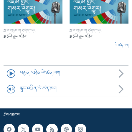
ཟླ་བ་གསུམ་པ། ༢༧།༢༠༢༥
ཟླ་བ་གསུམ་པ། ༢༦།༢༠༢༥
སྔ་དྲོའི་རླུང་འཕྲིན།
སྔ་དྲོའི་རླུང་འཕྲིན།
ལེ་ཚན་ཁག
བརྙན་འཕྲིན་ལེ་ཚན་ཁག
རླུང་འཕྲིན་ལེ་ཚན་ཁག
རྗེས་འབྲངས།