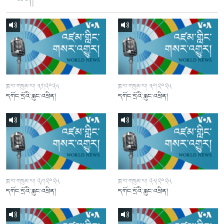
ཟླ་བ་གསུམ་པ། ༣༡།༢༠༢༥
ཟླ་བ་གསུམ་པ། ༣༠།༢༠༢༥
དགོང་དྲོའི་རླུང་འཕྲིན།
དགོང་དྲོའི་རླུང་འཕྲིན།
ཟླ་བ་གསུམ་པ། ༢༩།༢༠༢༥
ཟླ་བ་གསུམ་པ། ༢༨།༢༠༢༥
དགོང་དྲོའི་རླུང་འཕྲིན།
དགོང་དྲོའི་རླུང་འཕྲིན།