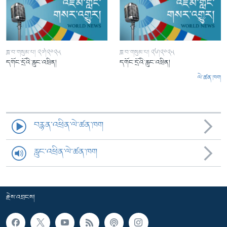
ཟླ་བ་གསུམ་པ། ༢༧།༢༠༢༥
ཟླ་བ་གསུམ་པ། ༢༦།༢༠༢༥
དགོང་དྲོའི་རླུང་འཕྲིན།
དགོང་དྲོའི་རླུང་འཕྲིན།
ལེ་ཚན་ཁག
བརྙན་འཕྲིན་ལེ་ཚན་ཁག
རླུང་འཕྲིན་ལེ་ཚན་ཁག
རྗེས་འབྲངས།