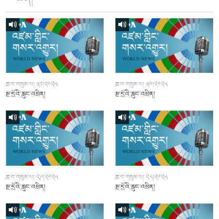
ཟླ་བ་གསུམ་པ། ༣༡།༢༠༢༥
ཟླ་བ་གསུམ་པ། ༣༠།༢༠༢༥
སྔ་དྲོའི་རླུང་འཕྲིན།
སྔ་དྲོའི་རླུང་འཕྲིན།
ཟླ་བ་གསུམ་པ། ༢༩།༢༠༢༥
ཟླ་བ་གསུམ་པ། ༢༨།༢༠༢༥
སྔ་དྲོའི་རླུང་འཕྲིན།
སྔ་དྲོའི་རླུང་འཕྲིན།