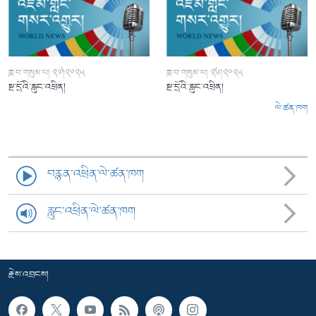
ཟླ་བ་གསུམ་པ། ༢༧།༢༠༢༥
ཟླ་བ་གསུམ་པ། ༢༦།༢༠༢༥
སྔ་དྲོའི་རླུང་འཕྲིན།
སྔ་དྲོའི་རླུང་འཕྲིན།
ལེ་ཚན་ཁག
བརྙན་འཕྲིན་ལེ་ཚན་ཁག
རླུང་འཕྲིན་ལེ་ཚན་ཁག
རྗེས་འབྲངས།