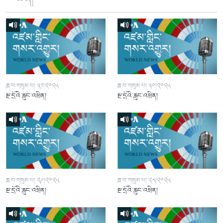
ཟླ་བ་གསུམ་པ། ༣༡།༢༠༢༥
ཟླ་བ་གསུམ་པ། ༣༠།༢༠༢༥
སྔ་དྲོའི་རླུང་འཕྲིན།
སྔ་དྲོའི་རླུང་འཕྲིན།
ཟླ་བ་གསུམ་པ། ༢༩།༢༠༢༥
ཟླ་བ་གསུམ་པ། ༢༨།༢༠༢༥
སྔ་དྲོའི་རླུང་འཕྲིན།
སྔ་དྲོའི་རླུང་འཕྲིན།