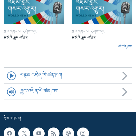
ཟླ་བ་གསུམ་པ། ༢༧།༢༠༢༥
ཟླ་བ་གསུམ་པ། ༢༦།༢༠༢༥
སྔ་དྲོའི་རླུང་འཕྲིན།
སྔ་དྲོའི་རླུང་འཕྲིན།
ལེ་ཚན་ཁག
བརྙན་འཕྲིན་ལེ་ཚན་ཁག
རླུང་འཕྲིན་ལེ་ཚན་ཁག
རྗེས་འབྲངས།