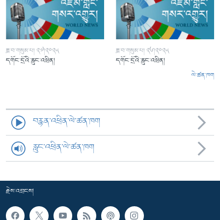
ཟླ་བ་གསུམ་པ། ༢༧།༢༠༢༥
ཟླ་བ་གསུམ་པ། ༢༦།༢༠༢༥
དགོང་དྲོའི་རླུང་འཕྲིན།
དགོང་དྲོའི་རླུང་འཕྲིན།
ལེ་ཚན་ཁག
བརྙན་འཕྲིན་ལེ་ཚན་ཁག
རླུང་འཕྲིན་ལེ་ཚན་ཁག
རྗེས་འབྲངས།