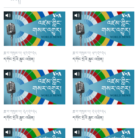
ཟླ་བ་གསུམ་པ། ༣༡།༢༠༢༥
ཟླ་བ་གསུམ་པ། ༣༠།༢༠༢༥
དགོང་དྲོའི་རླུང་འཕྲིན།
དགོང་དྲོའི་རླུང་འཕྲིན།
ཟླ་བ་གསུམ་པ། ༢༩།༢༠༢༥
ཟླ་བ་གསུམ་པ། ༢༨།༢༠༢༥
དགོང་དྲོའི་རླུང་འཕྲིན།
དགོང་དྲོའི་རླུང་འཕྲིན།