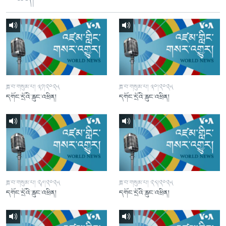
ཟླ་བ་གསུམ་པ། ༣༡།༢༠༢༥
ཟླ་བ་གསུམ་པ། ༣༠།༢༠༢༥
དགོང་དྲོའི་རླུང་འཕྲིན།
དགོང་དྲོའི་རླུང་འཕྲིན།
ཟླ་བ་གསུམ་པ། ༢༩།༢༠༢༥
ཟླ་བ་གསུམ་པ། ༢༨།༢༠༢༥
དགོང་དྲོའི་རླུང་འཕྲིན།
དགོང་དྲོའི་རླུང་འཕྲིན།