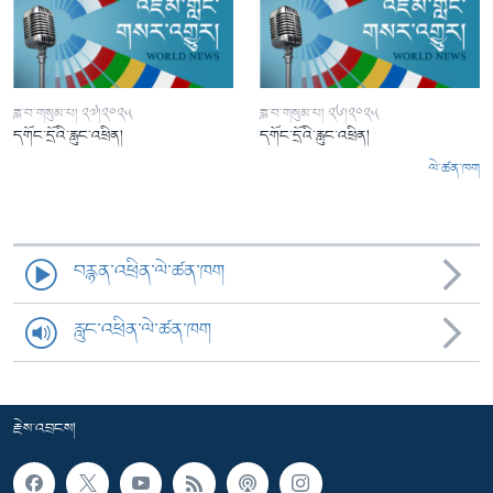
ཟླ་བ་གསུམ་པ། ༢༧།༢༠༢༥
ཟླ་བ་གསུམ་པ། ༢༦།༢༠༢༥
དགོང་དྲོའི་རླུང་འཕྲིན།
དགོང་དྲོའི་རླུང་འཕྲིན།
ལེ་ཚན་ཁག
བརྙན་འཕྲིན་ལེ་ཚན་ཁག
རླུང་འཕྲིན་ལེ་ཚན་ཁག
རྗེས་འབྲངས།