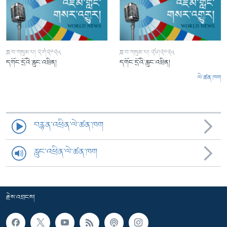
ཟླ་བ་གསུམ་པ། ༢༧།༢༠༢༥
ཟླ་བ་གསུམ་པ། ༢༦།༢༠༢༥
དགོང་དྲོའི་རླུང་འཕྲིན།
དགོང་དྲོའི་རླུང་འཕྲིན།
ལེ་ཚན་ཁག
བརྙན་འཕྲིན་ལེ་ཚན་ཁག
རླུང་འཕྲིན་ལེ་ཚན་ཁག
རྗེས་འབྲངས།