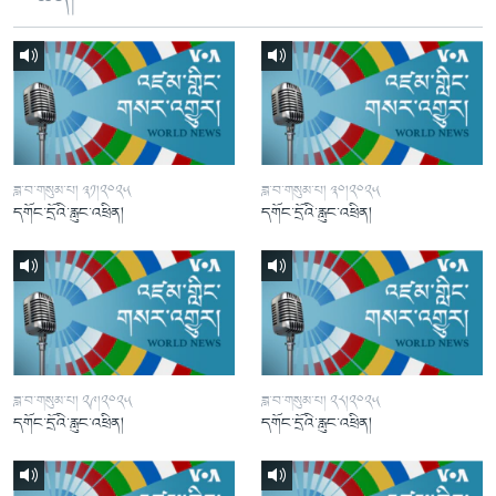
ཟླ་བ་གསུམ་པ། ༣༡།༢༠༢༥
ཟླ་བ་གསུམ་པ། ༣༠།༢༠༢༥
དགོང་དྲོའི་རླུང་འཕྲིན།
དགོང་དྲོའི་རླུང་འཕྲིན།
ཟླ་བ་གསུམ་པ། ༢༩།༢༠༢༥
ཟླ་བ་གསུམ་པ། ༢༨།༢༠༢༥
དགོང་དྲོའི་རླུང་འཕྲིན།
དགོང་དྲོའི་རླུང་འཕྲིན།