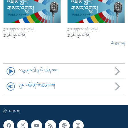
ཟླ་བ་གསུམ་པ། ༢༧།༢༠༢༥
ཟླ་བ་གསུམ་པ། ༢༦།༢༠༢༥
སྔ་དྲོའི་རླུང་འཕྲིན།
སྔ་དྲོའི་རླུང་འཕྲིན།
ལེ་ཚན་ཁག
བརྙན་འཕྲིན་ལེ་ཚན་ཁག
རླུང་འཕྲིན་ལེ་ཚན་ཁག
རྗེས་འབྲངས།