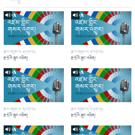
ཟླ་བ་གསུམ་པ། ༣༡།༢༠༢༥
ཟླ་བ་གསུམ་པ། ༣༠།༢༠༢༥
སྔ་དྲོའི་རླུང་འཕྲིན།
སྔ་དྲོའི་རླུང་འཕྲིན།
ཟླ་བ་གསུམ་པ། ༢༩།༢༠༢༥
ཟླ་བ་གསུམ་པ། ༢༨།༢༠༢༥
སྔ་དྲོའི་རླུང་འཕྲིན།
སྔ་དྲོའི་རླུང་འཕྲིན།