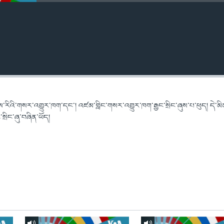
་རིའི་གསར་འགྱུར་ཁག་དང་། འཛམ་གླིང་གསར་འགྱུར་ཁག་རྒྱང་སྲིང་ཞུས་པ་ཕུད། དེ་མི
ྲིང་ཞུ་བཞིན་ཡོད།