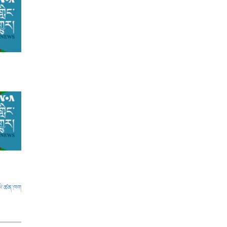
ལེ་ཚན་ཁག