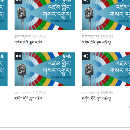
ཟླ་བ་གསུམ་པ། ༣༠།༢༠༢༥
ཟླ་བ་གསུམ་པ། ༢༩།༢༠༢༥
དགོང་དྲོའི་རླུང་འཕྲིན།
དགོང་དྲོའི་རླུང་འཕྲིན།
ཟླ་བ་གསུམ་པ། ༢༧།༢༠༢༥
ཟླ་བ་གསུམ་པ། ༢༦།༢༠༢༥
དགོང་དྲོའི་རླུང་འཕྲིན།
དགོང་དྲོའི་རླུང་འཕྲིན།