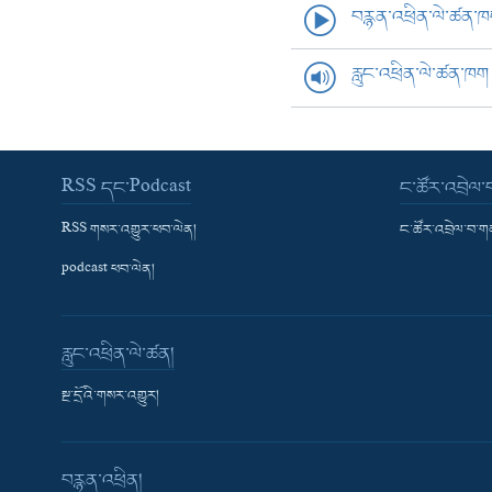
བརྙན་འཕྲིན་ལེ་ཚན་
རླུང་འཕྲིན་ལེ་ཚན་ཁག
RSS དང་Podcast
ང་ཚོར་འབྲེལ
RSS གསར་འགྱུར་ཕབ་ལེན།
ང་ཚོར་འབྲེལ་བ་
podcast ཕབ་ལེན།
རླུང་འཕྲིན་ལེ་ཚན།
སྔ་དྲོའི་གསར་འགྱུར།
བརྙན་འཕྲིན།