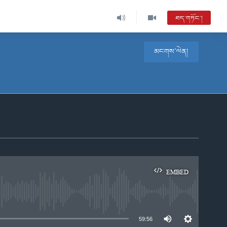
ཐད་གཏོང་།
མངགས་ལེན།
EMBED
e
59:56