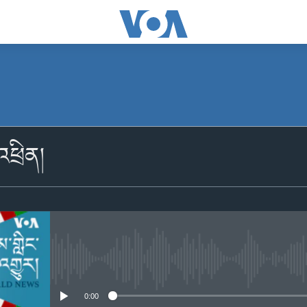
མངགས་ལེན།
འཕྲིན།
Apple Podcasts
མངགས་ལེན།
No media source currently availabl
0:00