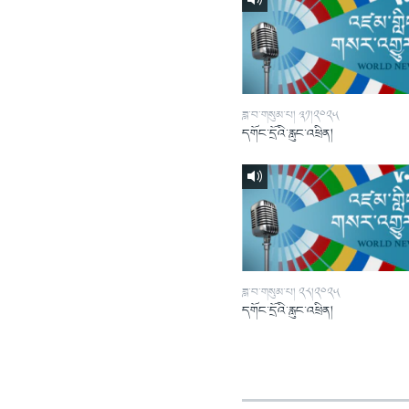
ཟླ་བ་གསུམ་པ། ༣༡།༢༠༢༥
དགོང་དྲོའི་རླུང་འཕྲིན།
ཟླ་བ་གསུམ་པ། ༢༨།༢༠༢༥
དགོང་དྲོའི་རླུང་འཕྲིན།