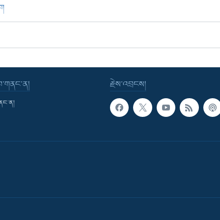
ཁག
་བ་གནང་ན།
རྗེས་འབྲངས།
གནང་ན།