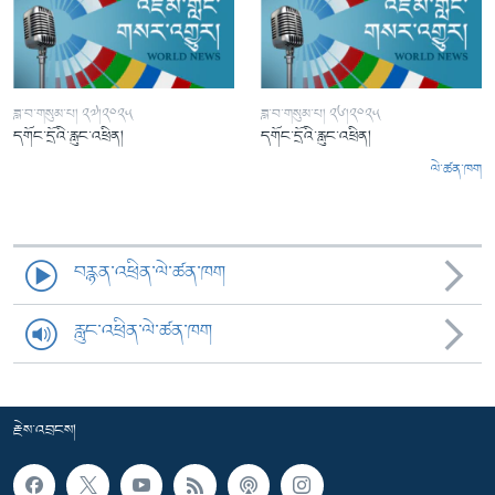
ཟླ་བ་གསུམ་པ། ༢༧།༢༠༢༥
ཟླ་བ་གསུམ་པ། ༢༦།༢༠༢༥
དགོང་དྲོའི་རླུང་འཕྲིན།
དགོང་དྲོའི་རླུང་འཕྲིན།
ལེ་ཚན་ཁག
བརྙན་འཕྲིན་ལེ་ཚན་ཁག
རླུང་འཕྲིན་ལེ་ཚན་ཁག
རྗེས་འབྲངས།