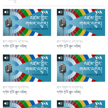
ཟླ་བ་གསུམ་པ། ༣༡།༢༠༢༥
ཟླ་བ་གསུམ་པ། ༣༠།༢༠༢༥
དགོང་དྲོའི་རླུང་འཕྲིན།
དགོང་དྲོའི་རླུང་འཕྲིན།
ཟླ་བ་གསུམ་པ། ༢༩།༢༠༢༥
ཟླ་བ་གསུམ་པ། ༢༨།༢༠༢༥
དགོང་དྲོའི་རླུང་འཕྲིན།
དགོང་དྲོའི་རླུང་འཕྲིན།