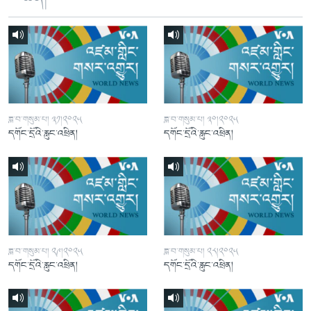
ཟླ་བ་གསུམ་པ། ༣༡།༢༠༢༥
ཟླ་བ་གསུམ་པ། ༣༠།༢༠༢༥
དགོང་དྲོའི་རླུང་འཕྲིན།
དགོང་དྲོའི་རླུང་འཕྲིན།
ཟླ་བ་གསུམ་པ། ༢༩།༢༠༢༥
ཟླ་བ་གསུམ་པ། ༢༨།༢༠༢༥
དགོང་དྲོའི་རླུང་འཕྲིན།
དགོང་དྲོའི་རླུང་འཕྲིན།