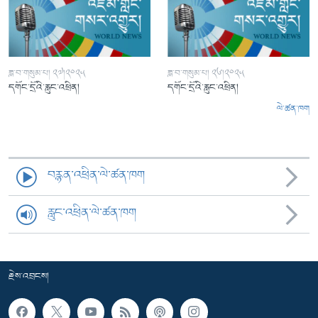
ཟླ་བ་གསུམ་པ། ༢༧།༢༠༢༥
ཟླ་བ་གསུམ་པ། ༢༦།༢༠༢༥
དགོང་དྲོའི་རླུང་འཕྲིན།
དགོང་དྲོའི་རླུང་འཕྲིན།
ལེ་ཚན་ཁག
བརྙན་འཕྲིན་ལེ་ཚན་ཁག
རླུང་འཕྲིན་ལེ་ཚན་ཁག
རྗེས་འབྲངས།