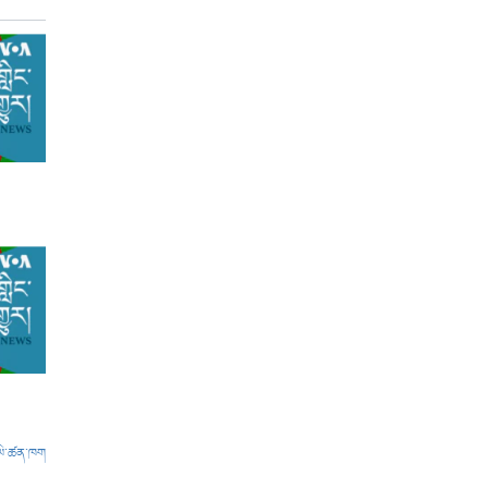
ལེ་ཚན་ཁག