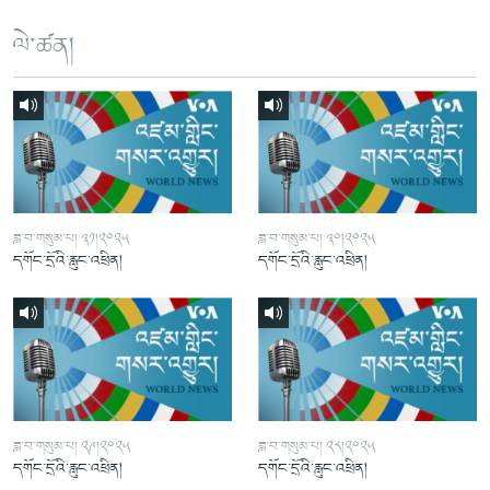
ལེ་ཚན།
ཟླ་བ་གསུམ་པ། ༣༡།༢༠༢༥
ཟླ་བ་གསུམ་པ། ༣༠།༢༠༢༥
དགོང་དྲོའི་རླུང་འཕྲིན།
དགོང་དྲོའི་རླུང་འཕྲིན།
ཟླ་བ་གསུམ་པ། ༢༩།༢༠༢༥
ཟླ་བ་གསུམ་པ། ༢༨།༢༠༢༥
དགོང་དྲོའི་རླུང་འཕྲིན།
དགོང་དྲོའི་རླུང་འཕྲིན།