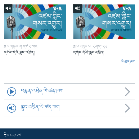
ཟླ་བ་གསུམ་པ། ༢༧།༢༠༢༥
ཟླ་བ་གསུམ་པ། ༢༦།༢༠༢༥
དགོང་དྲོའི་རླུང་འཕྲིན།
དགོང་དྲོའི་རླུང་འཕྲིན།
ལེ་ཚན་ཁག
བརྙན་འཕྲིན་ལེ་ཚན་ཁག
རླུང་འཕྲིན་ལེ་ཚན་ཁག
རྗེས་འབྲངས།