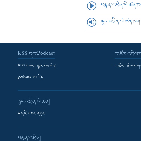
བརྙན་འཕྲིན་ལེ་ཚན་
རླུང་འཕྲིན་ལེ་ཚན་ཁག
RSS དང་Podcast
ང་ཚོར་འབྲེལ
RSS གསར་འགྱུར་ཕབ་ལེན།
ང་ཚོར་འབྲེལ་བ་
podcast ཕབ་ལེན།
རླུང་འཕྲིན་ལེ་ཚན།
སྔ་དྲོའི་གསར་འགྱུར།
བརྙན་འཕྲིན།