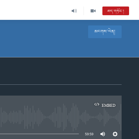
ཐད་གཏོང་།
མངགས་ལེན།
EMBED
e
59:59