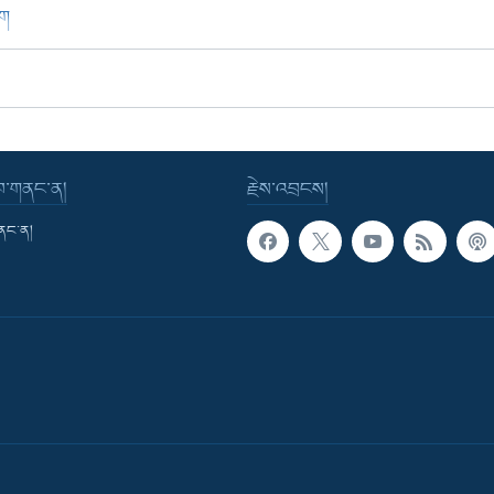
ཁག
་བ་གནང་ན།
རྗེས་འབྲངས།
གནང་ན།