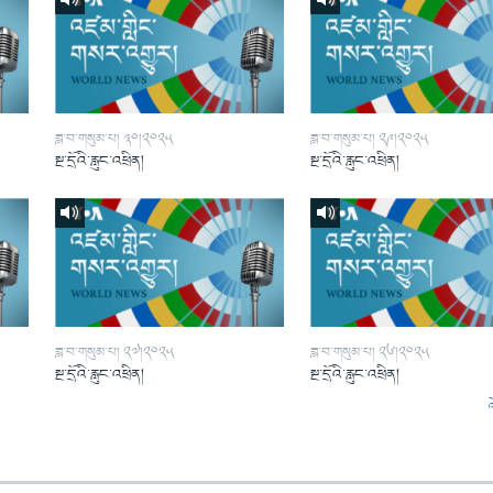
ཟླ་བ་གསུམ་པ། ༣༠།༢༠༢༥
ཟླ་བ་གསུམ་པ། ༢༩།༢༠༢༥
སྔ་དྲོའི་རླུང་འཕྲིན།
སྔ་དྲོའི་རླུང་འཕྲིན།
ཟླ་བ་གསུམ་པ། ༢༧།༢༠༢༥
ཟླ་བ་གསུམ་པ། ༢༦།༢༠༢༥
སྔ་དྲོའི་རླུང་འཕྲིན།
སྔ་དྲོའི་རླུང་འཕྲིན།