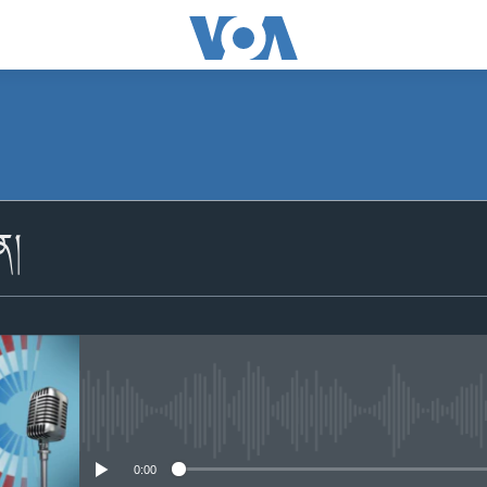
མངགས་ལེན།
ིན།
Apple Podcasts
མངགས་ལེན།
No media source currently availabl
0:00