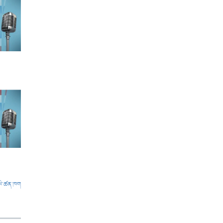
ལེ་ཚན་ཁག