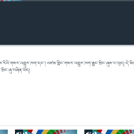
་རིའི་གསར་འགྱུར་ཁག་དང་། འཛམ་གླིང་གསར་འགྱུར་ཁག་རྒྱང་སྲིང་ཞུས་པ་ཕུད། དེ་མི
ྲིང་ཞུ་བཞིན་ཡོད།