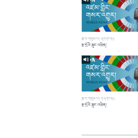
ཟླ་བ་གསུམ་པ། ༣༡།༢༠༢༥
སྔ་དྲོའི་རླུང་འཕྲིན།
ཟླ་བ་གསུམ་པ། ༢༨།༢༠༢༥
སྔ་དྲོའི་རླུང་འཕྲིན།