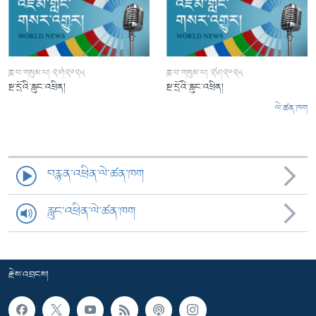
ཟླ་བ་གསུམ་པ། ༢༧།༢༠༢༥
ཟླ་བ་གསུམ་པ། ༢༦།༢༠༢༥
སྔ་དྲོའི་རླུང་འཕྲིན།
སྔ་དྲོའི་རླུང་འཕྲིན།
ལེ་ཚན་ཁག
བརྙན་འཕྲིན་ལེ་ཚན་ཁག
རླུང་འཕྲིན་ལེ་ཚན་ཁག
རྗེས་འབྲངས།