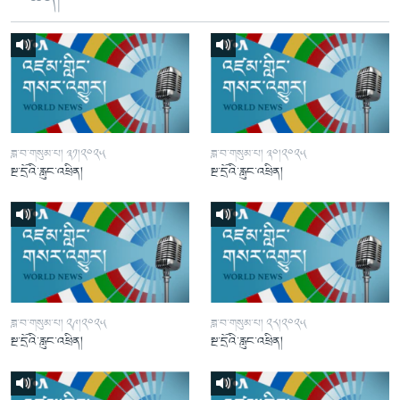
ཟླ་བ་གསུམ་པ། ༣༡།༢༠༢༥
ཟླ་བ་གསུམ་པ། ༣༠།༢༠༢༥
སྔ་དྲོའི་རླུང་འཕྲིན།
སྔ་དྲོའི་རླུང་འཕྲིན།
ཟླ་བ་གསུམ་པ། ༢༩།༢༠༢༥
ཟླ་བ་གསུམ་པ། ༢༨།༢༠༢༥
སྔ་དྲོའི་རླུང་འཕྲིན།
སྔ་དྲོའི་རླུང་འཕྲིན།