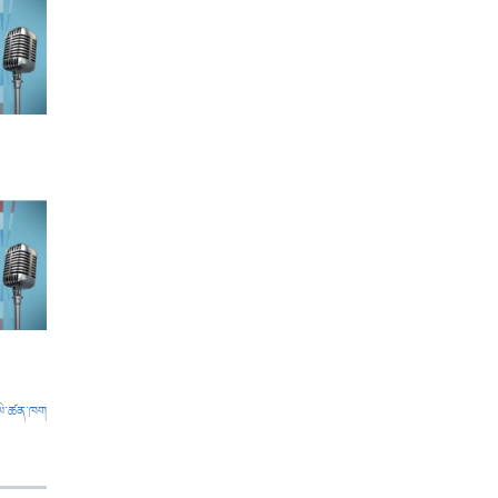
ལེ་ཚན་ཁག