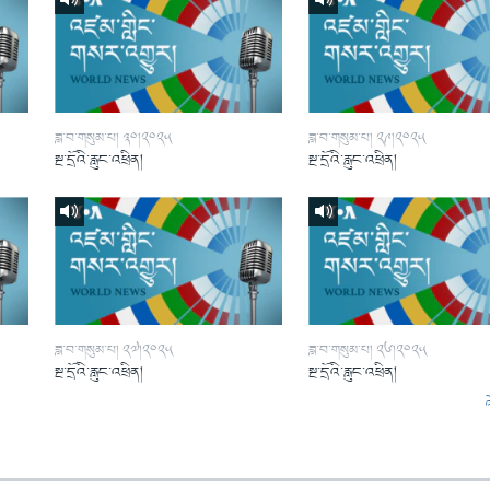
ཟླ་བ་གསུམ་པ། ༣༠།༢༠༢༥
ཟླ་བ་གསུམ་པ། ༢༩།༢༠༢༥
སྔ་དྲོའི་རླུང་འཕྲིན།
སྔ་དྲོའི་རླུང་འཕྲིན།
ཟླ་བ་གསུམ་པ། ༢༧།༢༠༢༥
ཟླ་བ་གསུམ་པ། ༢༦།༢༠༢༥
སྔ་དྲོའི་རླུང་འཕྲིན།
སྔ་དྲོའི་རླུང་འཕྲིན།