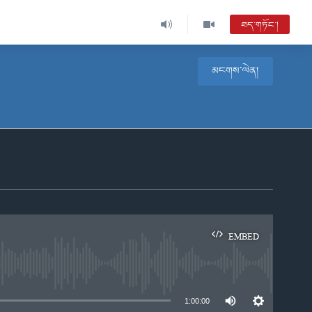
ཐད་གཏོང་།
མངགས་ལེན།
EMBED
e
1:00:00