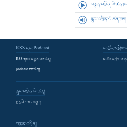
བརྙན་འཕྲིན་ལེ་ཚན་
རླུང་འཕྲིན་ལེ་ཚན་ཁག
RSS དང་Podcast
ང་ཚོར་འབྲེལ
RSS གསར་འགྱུར་ཕབ་ལེན།
ང་ཚོར་འབྲེལ་བ་
podcast ཕབ་ལེན།
རླུང་འཕྲིན་ལེ་ཚན།
སྔ་དྲོའི་གསར་འགྱུར།
བརྙན་འཕྲིན།