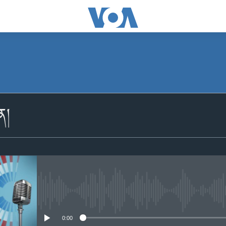
མངགས་ལེན།
ིན།
Apple Podcasts
མངགས་ལེན།
No media source currently availabl
0:00