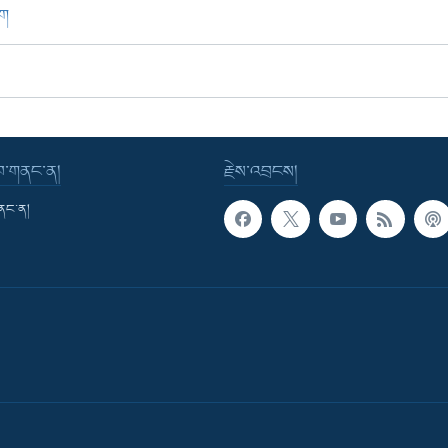
ཁག
་བ་གནང་ན།
རྗེས་འབྲངས།
གནང་ན།