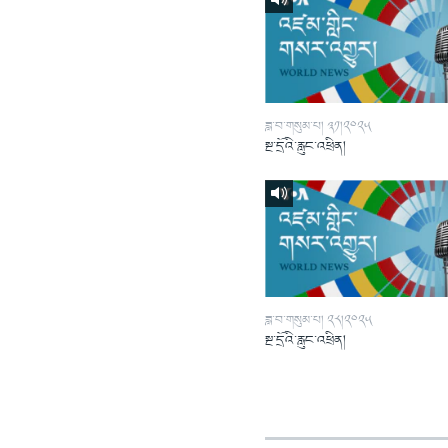
ཟླ་བ་གསུམ་པ། ༣༡།༢༠༢༥
སྔ་དྲོའི་རླུང་འཕྲིན།
ཟླ་བ་གསུམ་པ། ༢༨།༢༠༢༥
སྔ་དྲོའི་རླུང་འཕྲིན།