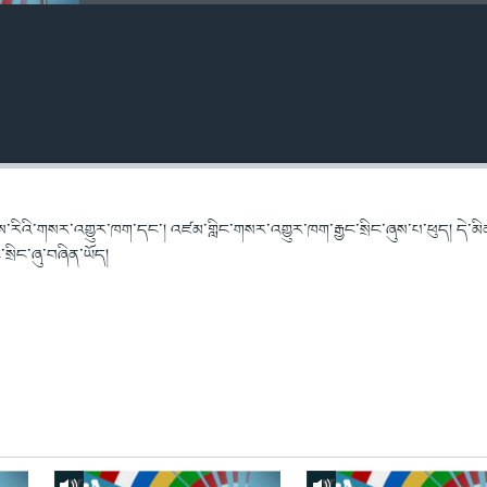
་རིའི་གསར་འགྱུར་ཁག་དང་། འཛམ་གླིང་གསར་འགྱུར་ཁག་རྒྱང་སྲིང་ཞུས་པ་ཕུད། དེ་མི
ྲིང་ཞུ་བཞིན་ཡོད།