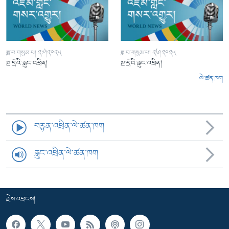
ཟླ་བ་གསུམ་པ། ༢༧།༢༠༢༥
ཟླ་བ་གསུམ་པ། ༢༦།༢༠༢༥
སྔ་དྲོའི་རླུང་འཕྲིན།
སྔ་དྲོའི་རླུང་འཕྲིན།
ལེ་ཚན་ཁག
བརྙན་འཕྲིན་ལེ་ཚན་ཁག
རླུང་འཕྲིན་ལེ་ཚན་ཁག
རྗེས་འབྲངས།