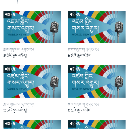
ཟླ་བ་གསུམ་པ། ༣༡།༢༠༢༥
ཟླ་བ་གསུམ་པ། ༣༠།༢༠༢༥
སྔ་དྲོའི་རླུང་འཕྲིན།
སྔ་དྲོའི་རླུང་འཕྲིན།
ཟླ་བ་གསུམ་པ། ༢༩།༢༠༢༥
ཟླ་བ་གསུམ་པ། ༢༨།༢༠༢༥
སྔ་དྲོའི་རླུང་འཕྲིན།
སྔ་དྲོའི་རླུང་འཕྲིན།