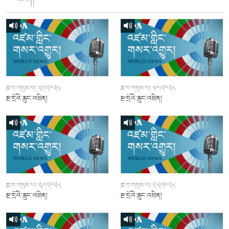
ཟླ་བ་གསུམ་པ། ༣༡།༢༠༢༥
ཟླ་བ་གསུམ་པ། ༣༠།༢༠༢༥
སྔ་དྲོའི་རླུང་འཕྲིན།
སྔ་དྲོའི་རླུང་འཕྲིན།
ཟླ་བ་གསུམ་པ། ༢༩།༢༠༢༥
ཟླ་བ་གསུམ་པ། ༢༨།༢༠༢༥
སྔ་དྲོའི་རླུང་འཕྲིན།
སྔ་དྲོའི་རླུང་འཕྲིན།