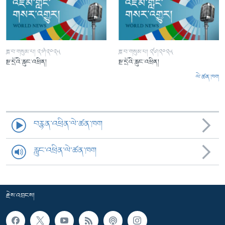
ཟླ་བ་གསུམ་པ། ༢༧།༢༠༢༥
ཟླ་བ་གསུམ་པ། ༢༦།༢༠༢༥
སྔ་དྲོའི་རླུང་འཕྲིན།
སྔ་དྲོའི་རླུང་འཕྲིན།
ལེ་ཚན་ཁག
བརྙན་འཕྲིན་ལེ་ཚན་ཁག
རླུང་འཕྲིན་ལེ་ཚན་ཁག
རྗེས་འབྲངས།