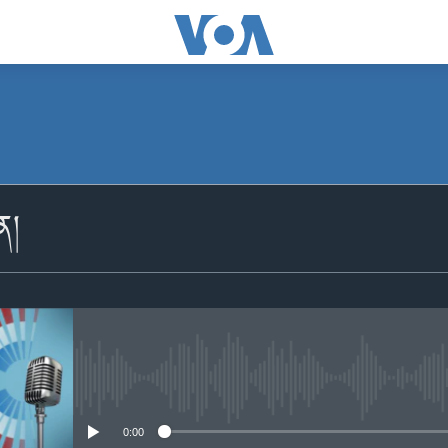
མངགས་ལེན།
ིན།
Apple Podcasts
མངགས་ལེན།
No media source currently availabl
0:00