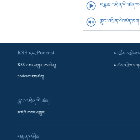
བརྙན་འཕྲིན་ལེ་ཚན་
རླུང་འཕྲིན་ལེ་ཚན་ཁག
RSS དང་Podcast
ང་ཚོར་འབྲེལ
RSS གསར་འགྱུར་ཕབ་ལེན།
ང་ཚོར་འབྲེལ་བ་
podcast ཕབ་ལེན།
རླུང་འཕྲིན་ལེ་ཚན།
སྔ་དྲོའི་གསར་འགྱུར།
བརྙན་འཕྲིན།