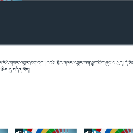
་རིའི་གསར་འགྱུར་ཁག་དང་། འཛམ་གླིང་གསར་འགྱུར་ཁག་རྒྱང་སྲིང་ཞུས་པ་ཕུད། དེ་མི
ྲིང་ཞུ་བཞིན་ཡོད།