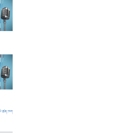
ལེ་ཚན་ཁག