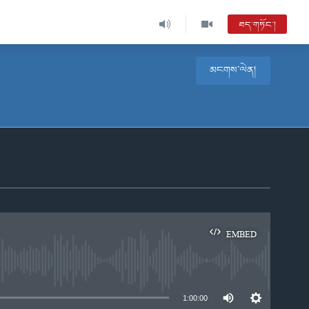
ཐད་གཏོང་།
མངགས་ལེན།
EMBED
e
1:00:00