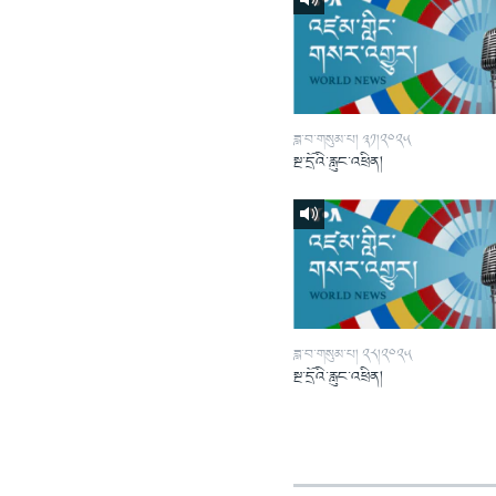
ཟླ་བ་གསུམ་པ། ༣༡།༢༠༢༥
སྔ་དྲོའི་རླུང་འཕྲིན།
ཟླ་བ་གསུམ་པ། ༢༨།༢༠༢༥
སྔ་དྲོའི་རླུང་འཕྲིན།