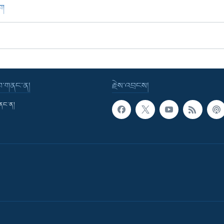
ཁག
་བ་གནང་ན།
རྗེས་འབྲངས།
གནང་ན།