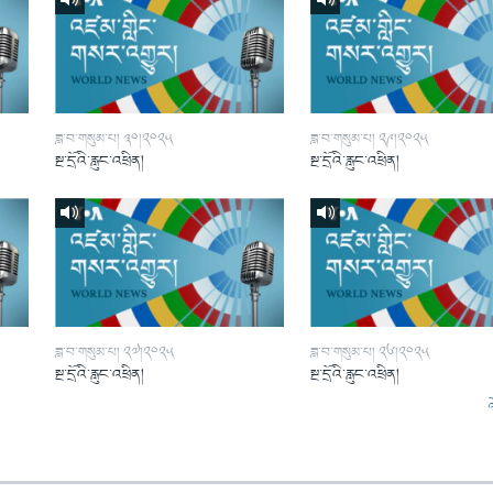
ཟླ་བ་གསུམ་པ། ༣༠།༢༠༢༥
ཟླ་བ་གསུམ་པ། ༢༩།༢༠༢༥
སྔ་དྲོའི་རླུང་འཕྲིན།
སྔ་དྲོའི་རླུང་འཕྲིན།
ཟླ་བ་གསུམ་པ། ༢༧།༢༠༢༥
ཟླ་བ་གསུམ་པ། ༢༦།༢༠༢༥
སྔ་དྲོའི་རླུང་འཕྲིན།
སྔ་དྲོའི་རླུང་འཕྲིན།