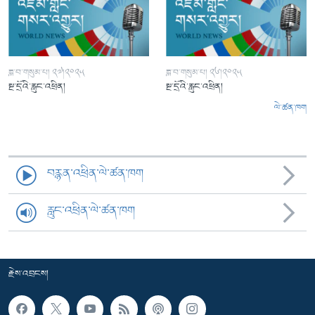
ཟླ་བ་གསུམ་པ། ༢༧།༢༠༢༥
ཟླ་བ་གསུམ་པ། ༢༦།༢༠༢༥
སྔ་དྲོའི་རླུང་འཕྲིན།
སྔ་དྲོའི་རླུང་འཕྲིན།
ལེ་ཚན་ཁག
བརྙན་འཕྲིན་ལེ་ཚན་ཁག
རླུང་འཕྲིན་ལེ་ཚན་ཁག
རྗེས་འབྲངས།