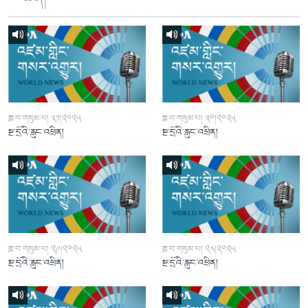
ཟླ་བ་གསུམ་པ། ༣༡།༢༠༢༥
ཟླ་བ་གསུམ་པ། ༣༠།༢༠༢༥
སྔ་དྲོའི་རླུང་འཕྲིན།
སྔ་དྲོའི་རླུང་འཕྲིན།
ཟླ་བ་གསུམ་པ། ༢༩།༢༠༢༥
ཟླ་བ་གསུམ་པ། ༢༨།༢༠༢༥
སྔ་དྲོའི་རླུང་འཕྲིན།
སྔ་དྲོའི་རླུང་འཕྲིན།