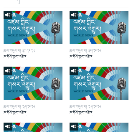
ཟླ་བ་གསུམ་པ། ༣༡།༢༠༢༥
ཟླ་བ་གསུམ་པ། ༣༠།༢༠༢༥
སྔ་དྲོའི་རླུང་འཕྲིན།
སྔ་དྲོའི་རླུང་འཕྲིན།
ཟླ་བ་གསུམ་པ། ༢༩།༢༠༢༥
ཟླ་བ་གསུམ་པ། ༢༨།༢༠༢༥
སྔ་དྲོའི་རླུང་འཕྲིན།
སྔ་དྲོའི་རླུང་འཕྲིན།