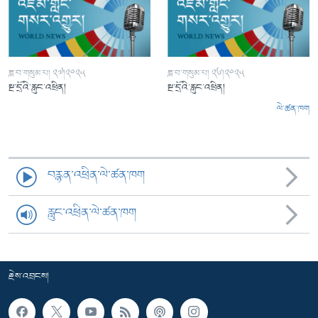
ཟླ་བ་གསུམ་པ། ༢༧།༢༠༢༥
ཟླ་བ་གསུམ་པ། ༢༦།༢༠༢༥
སྔ་དྲོའི་རླུང་འཕྲིན།
སྔ་དྲོའི་རླུང་འཕྲིན།
ལེ་ཚན་ཁག
བརྙན་འཕྲིན་ལེ་ཚན་ཁག
རླུང་འཕྲིན་ལེ་ཚན་ཁག
རྗེས་འབྲངས།