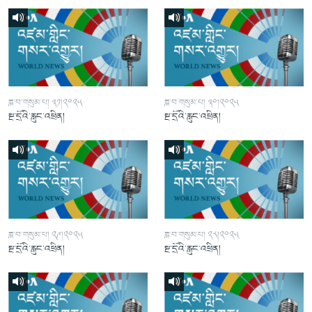
ཟླ་བ་གསུམ་པ། ༣༡།༢༠༢༥
ཟླ་བ་གསུམ་པ། ༣༠།༢༠༢༥
སྔ་དྲོའི་རླུང་འཕྲིན།
སྔ་དྲོའི་རླུང་འཕྲིན།
ཟླ་བ་གསུམ་པ། ༢༩།༢༠༢༥
ཟླ་བ་གསུམ་པ། ༢༨།༢༠༢༥
སྔ་དྲོའི་རླུང་འཕྲིན།
སྔ་དྲོའི་རླུང་འཕྲིན།