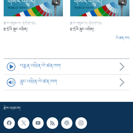
ཟླ་བ་གསུམ་པ། ༢༧།༢༠༢༥
ཟླ་བ་གསུམ་པ། ༢༦།༢༠༢༥
སྔ་དྲོའི་རླུང་འཕྲིན།
སྔ་དྲོའི་རླུང་འཕྲིན།
ལེ་ཚན་ཁག
བརྙན་འཕྲིན་ལེ་ཚན་ཁག
རླུང་འཕྲིན་ལེ་ཚན་ཁག
རྗེས་འབྲངས།