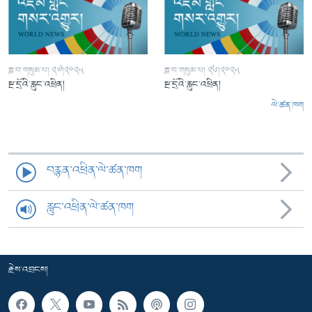
ཟླ་བ་གསུམ་པ། ༢༧།༢༠༢༥
ཟླ་བ་གསུམ་པ། ༢༦།༢༠༢༥
སྔ་དྲོའི་རླུང་འཕྲིན།
སྔ་དྲོའི་རླུང་འཕྲིན།
ལེ་ཚན་ཁག
བརྙན་འཕྲིན་ལེ་ཚན་ཁག
རླུང་འཕྲིན་ལེ་ཚན་ཁག
རྗེས་འབྲངས།