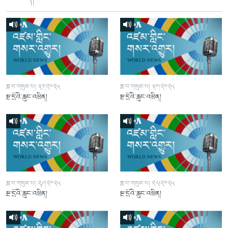
ཟླ་བ་གསུམ་པ། ༣༡།༢༠༢༥
ཟླ་བ་གསུམ་པ། ༣༠།༢༠༢༥
སྔ་དྲོའི་རླུང་འཕྲིན།
སྔ་དྲོའི་རླུང་འཕྲིན།
ཟླ་བ་གསུམ་པ། ༢༩།༢༠༢༥
ཟླ་བ་གསུམ་པ། ༢༨།༢༠༢༥
སྔ་དྲོའི་རླུང་འཕྲིན།
སྔ་དྲོའི་རླུང་འཕྲིན།