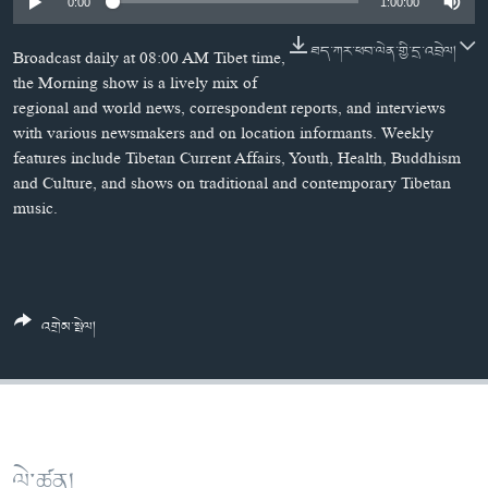
ཀར་
Learning English
0:00
1:00:00
འཚོལ་
དྲ་བརྙན་གསར་འགྱུར།
བགྲོ་གླེང་མདུན་ལྕོག
ཞིབ་
ཐད་ཀར་ཕབ་ལེན་གྱི་དྲ་འབྲེལ།
Broadcast daily at 08:00 AM Tibet time,
རྗེས་འབྲངས།
ཁ་བའི་མི་སྣ།
བསྐྱར་ཞིབ།
ལ་
the Morning show is a lively mix of
བསྐྱོད།
བུད་མེད་ལེ་ཚན།
པོ་ཊི་ཁ་སི།
regional and world news, correspondent reports, and interviews
with various newsmakers and on location informants. Weekly
དཔེ་ཀློག
དཔེ་ཀློག
features include Tibetan Current Affairs, Youth, Health, Buddhism
སྐད་ཡིག
and Culture, and shows on traditional and contemporary Tibetan
ཆབ་སྲིད་བཙོན་པ་ངོ་སྤྲོད།
ཕ་ཡུལ་གླེང་སྟེགས།
music.
ཆོས་རིག་ལེ་ཚན།
གཞོན་སྐྱེས་དང་ཤེས་ཡོན།
འཕྲོད་བསྟེན་དང་དོན་ལྡན་གྱི་མི་ཚེ།
འགྲེམ་སྤེལ།
གངས་རིའི་བྲག་ཅ།
བུད་མེད།
སོ་ཡ་ལ། བོད་ཀྱི་གླུ་གཞས།
ལེ་ཚན།