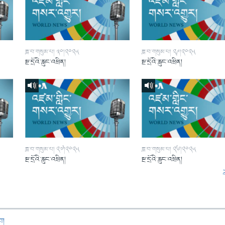
ཟླ་བ་གསུམ་པ། ༣༠།༢༠༢༥
ཟླ་བ་གསུམ་པ། ༢༩།༢༠༢༥
སྔ་དྲོའི་རླུང་འཕྲིན།
སྔ་དྲོའི་རླུང་འཕྲིན།
ཟླ་བ་གསུམ་པ། ༢༧།༢༠༢༥
ཟླ་བ་གསུམ་པ། ༢༦།༢༠༢༥
སྔ་དྲོའི་རླུང་འཕྲིན།
སྔ་དྲོའི་རླུང་འཕྲིན།
ཁག