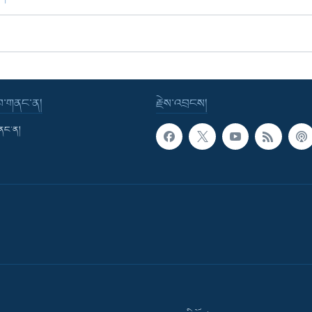
་བ་གནང་ན།
རྗེས་འབྲངས།
གནང་ན།