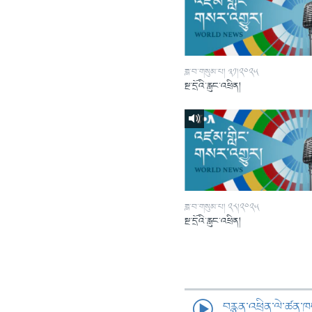
ཟླ་བ་གསུམ་པ། ༣༡།༢༠༢༥
སྔ་དྲོའི་རླུང་འཕྲིན།
ཟླ་བ་གསུམ་པ། ༢༨།༢༠༢༥
སྔ་དྲོའི་རླུང་འཕྲིན།
བརྙན་འཕྲིན་ལེ་ཚན་