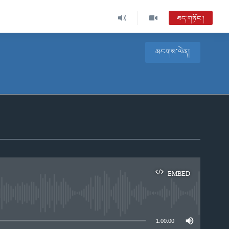
ཐད་གཏོང་།
མངགས་ལེན།
EMBED
e
1:00:00