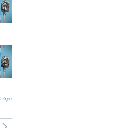
ལེ་ཚན་ཁག