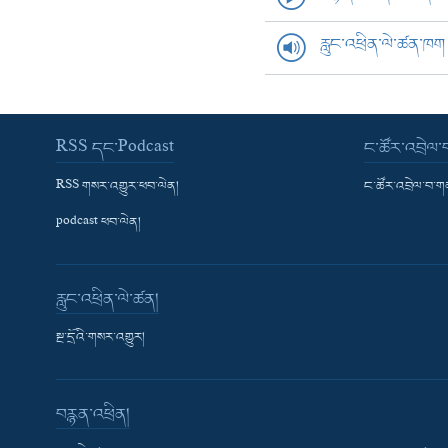
རླུང་འཕྲིན་ལེ་ཚན་ཁག
RSS དང་Podcast
ང་ཚོར་འབྲེལ
RSS གསར་འགྱུར་ཕབ་ལེན།
ང་ཚོར་འབྲེལ་བ་
podcast ཕབ་ལེན།
རླུང་འཕྲིན་ལེ་ཚན།
སྔ་དྲོའི་གསར་འགྱུར།
བརྙན་འཕྲིན།