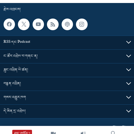
རྗེས་འབྲངས།
RSS དང་Podcast
ང་ཚོར་འབྲེལ་བ་གནང་ན།
རླུང་འཕྲིན་ལེ་ཚན།
བརྙན་འཕྲིན།
གསར་འགྱུར་ཁག
དེ་མིན་དྲ་འབྲེལ།
Tibet Time
ཐད་གཏོང་།