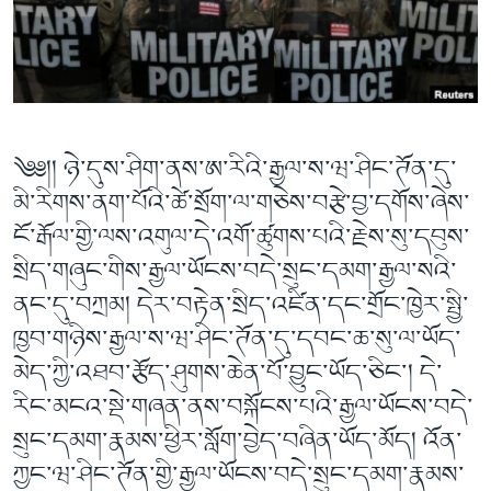
ཀར་
Learning English
འཚོལ་
དྲ་བརྙན་གསར་འགྱུར།
བགྲོ་གླེང་མདུན་ལྕོག
ཞིབ་
རྗེས་འབྲངས།
ཁ་བའི་མི་སྣ།
བསྐྱར་ཞིབ།
ལ་
བསྐྱོད།
བུད་མེད་ལེ་ཚན།
པོ་ཊི་ཁ་སི།
དཔེ་ཀློག
དཔེ་ཀློག
སྐད་ཡིག
༄༅།། ཉེ་དུས་ཤིག་ནས་ཨ་རིའི་རྒྱལ་ས་ཝ་ཤིང་ཊོན་དུ་
ཆབ་སྲིད་བཙོན་པ་ངོ་སྤྲོད།
ཕ་ཡུལ་གླེང་སྟེགས།
མི་རིགས་ནག་པོའི་ཚེ་སྲོག་ལ་གཅེས་བརྩེ་བྱ་དགོས་ཞེས་
ཆོས་རིག་ལེ་ཚན།
ངོ་རྒོལ་གྱི་ལས་འགུལ་དེ་འགོ་ཚུགས་པའི་རྗེས་སུ་དབུས་
སྲིད་གཞུང་གིས་རྒྱལ་ཡོངས་བདེ་སྲུང་དམག་རྒྱལ་སའི་
གཞོན་སྐྱེས་དང་ཤེས་ཡོན།
ནང་དུ་བཀྲམ། དེར་བརྟེན་སྲིད་འཛིན་དང་གྲོང་ཁྱེར་སྤྱི་
འཕྲོད་བསྟེན་དང་དོན་ལྡན་གྱི་མི་ཚེ།
ཁྱབ་གཉིས་རྒྱལ་ས་ཝ་ཤིང་ཊོན་དུ་དབང་ཆ་སུ་ལ་ཡོད་
གངས་རིའི་བྲག་ཅ།
མེད་ཀྱི་འཐབ་རྩོད་ཤུགས་ཆེན་པོ་བྱུང་ཡོད་ཅིང་། དེ་
བུད་མེད།
རིང་མངའ་སྡེ་གཞན་ནས་བསྐོངས་པའི་རྒྱལ་ཡོངས་བདེ་
སོ་ཡ་ལ། བོད་ཀྱི་གླུ་གཞས།
སྲུང་དམག་རྣམས་ཕྱིར་སློག་བྱེད་བཞིན་ཡོད་མོད། འོན་
ཀྱང་ཝ་ཤིང་ཊོན་གྱི་རྒྱལ་ཡོངས་བདེ་སྲུང་དམག་རྣམས་