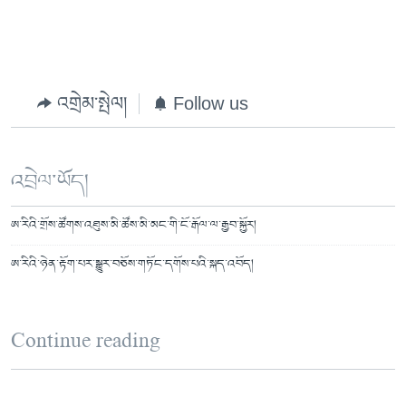
འགྲེམ་སྤེལ།
Follow us
འབྲེལ་ཡོད།
ཨ་རིའི་གྲོས་ཚོགས་འཐུས་མི་ཚོས་མི་མང་གི་ངོ་རྒོལ་ལ་རྒྱབ་སྐྱོར།
ཨ་རིའི་ཉེན་རྟོག་པར་སྒྱུར་བཅོས་གཏོང་དགོས་པའི་སྐད་འབོད།
Continue reading