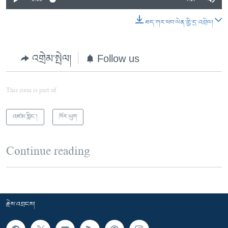
ཐད་ཀར་ཕབ་ལེན་གྱི་དྲ་འབྲེལ།
འགྲེམ་སྤེལ།
Follow us
This item is part of
འཛམ་གླིང་།
ཁོར་ཡུག
Continue reading
རྗེས་འབྲངས།