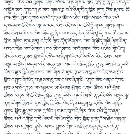
བཟུང་། ཁེ་ན་ཌའི་ཕྱོགས་འགལ་ཚོགས་པ་ཁག་གིས་སྲིད་བློན་ཊུ་རུ་ཌོའི་གཞུང་
ལ་སྐྱོན་མང་དུ་བྱུང་། ཁ་སང་གཟའ་ཟླ་བའི་ཉིན་སྲིད་བློན་ཊུ་རུ་ཌོས་རྒྱལ་ས་ཨོ་
ཊ་ཝ་གྲོང་ཁྱེར་དུ་གསར་འགོད་ལྷན་ཚོགས་ཤིག་བསྐོངས་ནས་ཁེ་ན་ཌའི་
དམངས་གཙོའི་ལམ་ལུགས་དང་འོས་འདེམས། ང་ཚོའི་སྒྲིག་འཛུགས་ཁག་ལ་
ཡིད་ཆེས་འཕེར་བ་ཞིག་ཡོང་རྒྱུ་ནི་གལ་གནད་ཆེན་པོ་ཡིན། དེ་ལ་ང་ཚོ་ཚང་མ་
བློ་ཁ་གཅིག་ཏུ་མཐུན། འདི་ནི་སྲིད་དོན་ཚོགས་པ་ཁག་གི་རྩོད་གཞི་ཞིག་མིན་
པ་དང་ཡིན་ཡང་མི་རུང་། ངས་མི་དམངས་ལ་དོགས་པ་ཡོད་པ་ཤེས་ཀྱི་ཡོད།
མི་དམངས་རྣམས་བློ་གདེང་ཁེལ་བ་ཞིག་ཡོང་དགོས་ངེས་རེད་ཅེས་གསལ་
བསྒྲགས་སྤེལ། འདས་པའི་བདུན་ཕྲག་མང་པོར་སྲིད་བློན་ཊུ་རུ་ཌོས་ཁེ་ན་ཌའི་
འོས་བསྡུར་ཕྱིའི་རྒྱལ་ཁབ་ཁག་གིས་ཐེ་ཇུས་བྱ་ཐབས་བྱས་པ་རེད་ཅེས་གླེང་
སློང་འབྱུང་གི་ཡོད་པ་རྣམས་ཁུངས་འཕེར་ཞིག་མི་འདུག་ཅེས་ལན་འདེབས་
བྱས་ནས་སྲིད་ཇུས་ལ་འགྱུར་བ་མ་ཐེབས། ཕྱོགས་འགལ་ཚོགས་པའི་གྲོས་
ཚོགས་འཐུས་མི་ཚོའི་སྲིད་བློན་ཊུ་རུ་ཌོའི་གཞུང་གིས་ཁེ་ན་ཌའི་འོས་བསྡུར་རྒྱ་
ནག་སོགས་ཀྱིས་ཐེ་ཇུས་བྱེད་ཀྱི་ཡོད་མེད་ཞིབ་འཇུག་བྱ་དགོས་ཞེས་གནོན་
ཤུགས་སྤྲོད་རྒྱུ་ཤུགས་ཆེ་རུ་སོང་། གཟའ་ཟླ་བའི་ཉིན་ཁེ་ན་ཌའི་རྙིང་ཞེན་
ཚོགས་པའི་འགོ་ཁྲིད་ཕི་ཡེར་ཕོ་ལི་ཡེབ་ཀྱིས་སྲིད་བློན་ཊུ་རུ་ཌོས་ཞིབ་འཇུག་
ཚོགས་པ་འཛུགས་རྒྱུའི་གསལ་བསྒྲགས་སྤེལ་བ་ནི་མུ་མཐུད་དུ་རང་སྐྱོན་