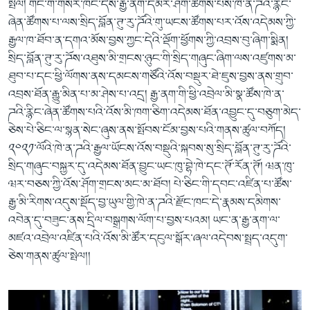
སྤེལ། གོང་གི་གསར་ཁང་དེས་རྒྱ་ནག་དམར་ཤོག་ཚོགས་པས་ཁེ་ན་ཌའི་རྙིང་
ཞེན་ཚོགས་པ་ལས་སྲིད་བློན་ཊུ་རུ་ཌོའི་གུ་ཡངས་ཚོགས་པར་འོས་འདེམས་ཀྱི་
རྒྱལ་ཁ་ཐོབ་ན་དགའ་མོས་བྱས་ཀྱང་དེའི་ལྡོག་ཕྱོགས་ཀྱི་འབྲས་བུ་ཞིག་སྨིན།
སྲིད་བློན་ཊུ་རུ་ཌོས་འཐུས་མི་གྲངས་ཉུང་གི་སྲིད་གཞུང་ཞིག་ལས་འཛུགས་མ་
ཐུབ་པ་དང་ཕྱི་ལོགས་ནས་དམངས་གཙོའི་འོས་བསྡུར་ཐེ་ཇུས་བྱས་ནས་གྲུབ་
འབྲས་ཐོན་རྒྱུ་མིན་པ་མ་ཤེས་པ་འདྲ། རྒྱ་ནག་གི་ཕྱི་འབྲེལ་མི་སྣ་ཚོས་ཁེ་ན་
ཌའི་རྙིང་ཞེན་ཚོགས་པའི་འོས་མི་ཁག་ཅིག་འདེམས་ཐོན་འབྱུང་དུ་བཅུག་མེད་
ཅེས་པེ་ཅིང་ལ་སྙན་སེང་ཞུས་ནས་སྤོབས་ངོམ་བྱས་པའི་གནས་ཚུལ་བཀོད།
༢༠༢༡་ལོའི་ཁེ་ན་ཌའི་རྒྱལ་ཡོངས་འོས་བསྡུའི་སྐབས་སུ་སྲིད་བློན་ཊུ་རུ་ཌོའི་
སྲིད་གཞུང་བསྐྱར་དུ་འདེམས་ཐོན་བྱུང་ཡང་ཁུ་བྷེ་ཁེ་དང་ཊོ་རོན་ཊོ། ཝན་ཁུ་
ཝར་བཅས་ཀྱི་འོས་ཤོག་གྲངས་མང་མ་ཐོབ། པེ་ཅིང་གི་དབང་འཛིན་པ་ཚོས་
རྒྱ་མི་རིགས་འདུས་སྡོད་བྱ་ཡུལ་གྱི་ཁེ་ན་ཌའི་རྫོང་ཁང་དེ་རྣམས་དམིགས་
འབེན་དུ་བཟུང་ནས་དྲིལ་བསྒྲགས་ལོག་པ་བྱས་པའམ། ཡང་ན་རྒྱ་ནག་ལ་
མཛའ་འབྲེལ་འཛིན་པའི་འོས་མི་ཚོར་དངུལ་སྒོར་ཞལ་འདེབས་སྤྲད་འདུག་
ཅེས་གནས་ཚུལ་སྤེལ།།