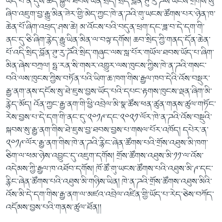
ཡོད་པ་ནི་དུས་ཚོད་སྐྱེལ་ཐབས་ཡིན་སྲིད། སྲིད་བློན་ཊུ་རུ་ཌོས་ཡོངས་གྲགས་སུ་
ཞིབ་འཇུག་བྱ་རྒྱུ་མིན་ཟེར་གྱི་མེད་ཀྱང་ཁེ་ན་ཌའི་གུ་ཡངས་ཚོགས་པར་ཉེན་ཁ་
ཆེན་པོ་ཞིག་འཕྲད་ཤས་ཆེ། མ་འོངས་པའི་བདུན་ཕྲག་དང་ཟླ་བ་དེ་དག་གི་
ནང་དུ་ཅི་ཞིག་རྙེད་རྒྱུ་ཡིན་མིན་ལ་བལྟ་དགོས། ཆབ་སྲིད་ཀྱི་གནད་དོན་ཆེན་
པོ་འདི་སྲིད་བློན་ཊུ་རུ་ཌོའི་སྲིད་གཞུང་ལས་སླ་པོར་གཡོལ་ཐབས་ཡོད་པ་ཞིག་
མིན་ཞེས་བཀྲལ། ཧྥ་རན་སི་གསར་འགྱུར་ལས་ཁུངས་ཀྱིས་ཁེ་ན་ཌའི་གསང་
བའི་ལས་ཁུངས་ཀྱིས་བཏོན་པའི་ཡིག་ཆ་ཁག་གིས་རྒྱལ་ཁབ་དེའི་འོས་བསྡུར་
རྒྱ་ནག་ནས་དངོས་སུ་ཐེ་ཇུས་བྱས་ཡོད་པའི་དཔང་རྟགས་ཁུངས་ལྡན་ཞིག་མི་
རྙེད་མོད། འོན་ཀྱང་རྒྱ་ནག་གི་ཕྱི་འབྲེལ་མི་སྣ་ཚོས་ཕན་ཚུན་གནས་ཚུལ་གཏོང་
རེས་བྱས་པ་དེ་དག་གི་ནང་དུ་༢༠༡༩་དང་༢༠༢༡་ལོར་ཁེ་ན་ཌའི་འོས་བསྡུའི་
སྐབས་སུ་རྒྱ་ནག་གིས་ཐེ་ཇུས་བྱ་ཐབས་བྱས་པ་གསལ་པོར་འཁོད། དཔེར་ན་
༢༠༡༩་ལོར་རྒྱ་ནག་གིས་ཁེ་ན་ཌའི་རྙིང་ཞེན་ཚོགས་པའི་གྲོས་འཐུས་མི་ཁག་
ཅིག་ལ་ཕམ་ཉེས་འབྱུང་དུ་འཇུག་དགོས། གྲོས་ཚོགས་འཐུས་མི་༡༡་ལ་འོས་
འདེམས་ཀྱི་རྒྱལ་ཁ་འཐོབ་དགོས། ཁོ་ཚོ་གུ་ཡངས་ཚོགས་པའི་འཐུས་མི་༩་དང་
རྙིང་ཞེན་ཚོགས་པའི་འཐུས་མི་གཉིས་ཡིན། ཁེ་ན་ཌའི་གྲོས་ཚོགས་འཐུས་མིའི་
འོས་མི་དེ་དག་གིས་རྒྱ་ནག་ལ་མཛའ་འབྲེལ་འཛིན་གྱི་ཡོད་པ་རེད་ཅེས་བཀོད་
འདོམས་བྱས་པའི་གནས་ཚུལ་ཐོན།།