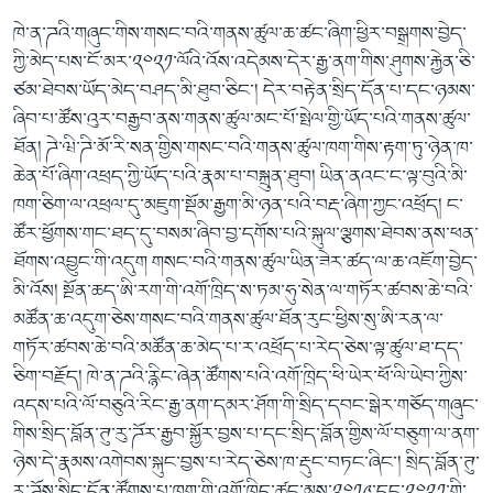
ཁེ་ན་ཌའི་གཞུང་གིས་གསང་བའི་གནས་ཚུལ་ཆ་ཚང་ཞིག་ཕྱིར་བསྒྲགས་བྱེད་
ཀྱི་མེད་པས་ངོ་མར་༢༠༢༡་ལོའི་འོས་འདེམས་དེར་རྒྱ་ནག་གིས་ཤུགས་རྐྱེན་ཅི་
ཙམ་ཐེབས་ཡོད་མེད་བཤད་མི་ཐུབ་ཅིང་། དེར་བརྟེན་སྲིད་དོན་པ་དང་ཉམས་
ཞིབ་པ་ཚོས་འུར་བརྒྱབ་ནས་གནས་ཚུལ་མང་པོ་སྤེལ་གྱི་ཡོད་པའི་གནས་ཚུལ་
ཐོན། ཌེ་ཝི་ཌི་མོ་རི་སན་གྱིས་གསང་བའི་གནས་ཚུལ་ཁག་གིས་རྟག་ཏུ་ཉེན་ཁ་
ཆེན་པོ་ཞིག་འཕྲད་ཀྱི་ཡོད་པའི་རྣམ་པ་བསྐྲུན་ཐུབ། ཡིན་ནའང་ང་ལྟ་བུའི་མི་
ཁག་ཅིག་ལ་འཕྲལ་དུ་མཇུག་སྡོམ་རྒྱག་མི་ཉན་པའི་བརྡ་ཞིག་ཀྱང་འཕྲོད། ང་
ཚོར་ཕྱོགས་གང་ཐད་དུ་བསམ་ཞིབ་བྱ་དགོས་པའི་སྐུལ་ལྕགས་ཐེབས་ནས་ཕན་
ཐོགས་འབྱུང་གི་འདུག གསང་བའི་གནས་ཚུལ་ཡིན་ཟེར་ཚད་ལ་ཆ་འཇོག་བྱེད་
མི་འོས། སྔོན་ཆད་ཨི་རག་གི་འགོ་ཁྲིད་ས་ཏམ་ཧུ་སེན་ལ་གཏོར་ཚབས་ཆེ་བའི་
མཚོན་ཆ་འདུག་ཅེས་གསང་བའི་གནས་ཚུལ་ཐོན་རུང་ཕྱིས་སུ་ཨི་རན་ལ་
གཏོར་ཚབས་ཆེ་བའི་མཚོན་ཆ་མེད་པ་ར་འཕྲོད་པ་རེད་ཅེས་ལྟ་ཚུལ་ཐ་དད་
ཅིག་བརྗོད། ཁེ་ན་ཌའི་རྙིང་ཞེན་ཚོགས་པའི་འགོ་ཁྲིད་ཕི་ཡེར་ཕོ་ལི་ཡེབ་ཀྱིས་
འདས་པའི་ལོ་བཅུའི་རིང་རྒྱ་ནག་དམར་ཤོག་གི་སྲིད་དབང་སྒེར་གཅོད་གཞུང་
གིས་སྲིད་བློན་ཊུ་རུ་ཌོར་རྒྱབ་སྐྱོར་བྱས་པ་དང་སྲིད་བློན་གྱིས་ལོ་བཅུག་ལ་ནག་
ཉེས་དེ་རྣམས་འགེབས་སྐུང་བྱས་པ་རེད་ཅེས་ཁ་རྡུང་བཏང་ཞིང་། སྲིད་བློན་ཊུ་
རུ་ཌོས་སྲིད་དོན་ཚོགས་པ་ཁག་གི་འགོ་ཁྲིད་ཚང་མས་༢༠༡༩་དང་༢༠༢༡་གི་