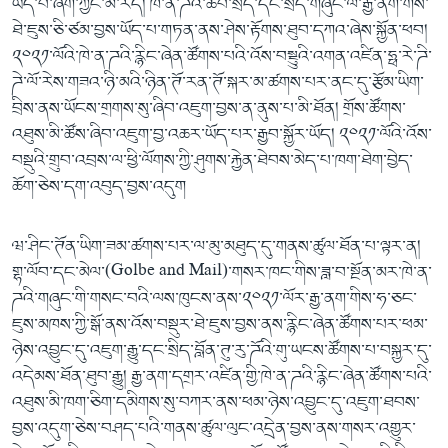
ཡོད་པ་ཞིག་ཀྱང་མ་རེད། ཁེ་ན་ཌའི་ཆབ་སྲིད་དང་སྲིད་གཞུང་ལ་རྒྱ་ནག་གིས་
ཐེ་ཇུས་ཅི་ཙམ་བྱས་ཡོད་པ་གཏན་ནས་ཤེས་རྟོགས་ཐུབ་དཀའ་ཞེས་སྐྱོན་ཕབ།
༢༠༢༡་ལོའི་ཁེ་ན་ཌའི་རྙིང་ཞེན་ཚོགས་པའི་འོས་བསྡུུའི་འགན་འཛིན་ཧྥ་རེ་ཌི་
ཌེ་ལོ་རེས་གཟའ་ཉི་མའི་ཉིན་ཊོ་རན་ཊོ་སྐར་མ་ཚགས་པར་ནང་དུ་རྩོམ་ཡིག་
བྲིས་ནས་ཡོངས་གྲགས་སུ་ཞིབ་འཇུག་བྱས་ན་ནུས་པ་མི་ཐོན། གྲོས་ཚོགས་
འཐུས་མི་ཚོས་ཞིབ་འཇུག་བྱ་འཆར་ཡོད་པར་རྒྱབ་སྐྱོར་ཡོད། ༢༠༢༡་ལོའི་འོས་
བསྡུའི་གྲུབ་འབྲས་ལ་ཕྱི་ལོགས་ཀྱི་ཤུགས་རྐྱེན་ཐེབས་མེད་པ་ཁག་ཐེག་བྱེད་
ཆོག་ཅེས་དག་འབུད་བྱས་འདུག
ཝ་ཤིང་ཊོན་ཡིག་ཟམ་ཚགས་པར་ལ་མུ་མཐུད་དུ་གནས་ཚུལ་ཐོན་པ་ལྟར་ན།
གྷ་ལོབ་དང་མེལ་(Golbe and Mail)་གསར་ཁང་གིས་ཟླ་བ་སྔོན་མར་ཁེ་ན་
ཌའི་གཞུང་གི་གསང་བའི་ལས་ཁུངས་ནས་༢༠༢༡་ལོར་རྒྱ་ནག་གིས་ཧ་ཅང་
ཇུས་མཁས་ཀྱི་སྒོ་ནས་འོས་བསྡུར་ཐེ་ཇུས་བྱས་ནས་རྙིང་ཞེན་ཚོགས་པར་ཕམ་
ཉེས་འབྱུང་དུ་འཇུག་རྒྱུ་དང་སྲིད་བློན་ཊུ་རུ་ཌོའི་གུ་ཡངས་ཚོགས་པ་བསྐྱར་དུ་
འདེམས་ཐོན་ཐུབ་རྒྱུ། རྒྱ་ནག་དགྲར་འཛིན་གྱི་ཁེ་ན་ཌའི་རྙིང་ཞེན་ཚོགས་པའི་
འཐུས་མི་ཁག་ཅིག་དམིགས་སུ་བཀར་ནས་ཕམ་ཉེས་འབྱུང་དུ་འཇུག་ཐབས་
བྱས་འདུག་ཅེས་བཤད་པའི་གནས་ཚུལ་ལུང་འདྲེན་བྱས་ནས་གསར་འགྱུར་