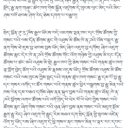
འགེབས་ཐབས་བྱ་རྒྱུའི་རྟགས་སུ་མངོན་ཞེས་སྐྱོན་བཙུགས། ཁེ་ན་ཌར་བཅའ་
སྡོད་རྒྱ་ནག་གཞུང་ཚབ་ཁག་གིས་སྐྱོན་འཛུགས་དེ་ཁུངས་ལུང་མེད་པའི་མིང་
ཤས་བཟོ་ཐབས་ཤིག་རེད་ཅེས་དགག་པ་བརྒྱབ།།
སྲིད་བློན་ཊུ་རུ་ཌོས་རྒྱལ་ཡོངས་བདེ་འཇགས་ལྷན་ཁང་དང་གྲོས་ཚོགས་ཀྱི་
གསང་བའི་ལས་དོན་ཚོགས་ཆུང་གི་འཐུས་མི་ཚོས་ཁེ་ན་ཌའི་འོས་བསྡུར་རྒྱ་
ནག་གིས་ཐེ་ཇུས་བྱ་ཐབས་བྱས་ཡོད་མེད་ཞིབ་འཇུག་བྱ་དགོས། ཞིབ་འཇུག་
ཚོགས་ཆུང་དེར་ཁེ་ན་ཌའི་གྲོས་ཚོགས་གོང་འོག་གཉིས་ཀྱི་འཐུས་མི་དང་དོན་
ཚོགས་པ་ཚང་མའི་འཐུས་མི་སྟེ། རྒྱལ་ཁབ་ཀྱི་ཆེས་གསང་བའི་གནས་ཚུལ་ཁག་
ལྟ་ཀློག་བྱེད་ཆོག་པའི་འཐུས་མི་རྣམས་འདུས་ཡོད། གྲོས་ཚོགས་འཐུས་མི་ཚོས་
གསང་བའི་ལས་ཁུངས་ཀྱིས་སྤྲད་པའི་གནས་ཚུལ་ཁག་གསང་རྒྱ་དམ་པོ་བྱ་རྒྱུ་
དང་གསར་འགོད་པ་ཚོར་གསང་བའི་གནས་ཚུལ་ཕྱིར་བསྒྲགས་བྱ་རྒྱུ་མིན་པའི་
ཁས་ལེན་དམ་བཅའ་དགོས་ཞེས་ནན་སྐུལ་བྱས་པའི་གནས་ཚུལ་ཐོན། ཁེ་ན་
ཌའི་ཕྱོགས་འགལ་ཚོགས་པའི་འགོ་ཁྲིད་ཕི་ཡེར་ཕོ་ལི་ཡེབ་ཀྱིས་གསང་བའི་
ཚོགས་ཆུང་ཞིག་གིས་གསང་བའི་ཉན་ཞིབ་བྱས་ནས་གསང་བའི་མཇུག་སྡོམ་
རྒྱག་རྒྱུ་རེད། ཞིབ་འཇུག་གི་རྒྱུད་རིམ་མཐའ་དག་སྲིད་བློན་གྱི་སྟབས་འཛིན་
འོག་ཏུ་ཡོད་པས་ཞིབ་འཇུག་དེ་ཕྱི་གསལ་ནང་གསལ་མིན་པ་ལྟར་རང་དབང་