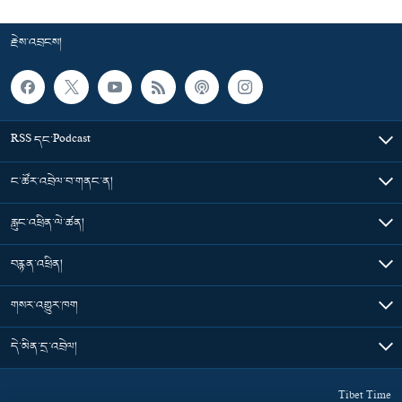
རྗེས་འབྲངས།
RSS དང་Podcast
ང་ཚོར་འབྲེལ་བ་གནང་ན།
རླུང་འཕྲིན་ལེ་ཚན།
བརྙན་འཕྲིན།
གསར་འགྱུར་ཁག
དེ་མིན་དྲ་འབྲེལ།
Tibet Time