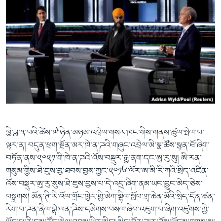
ཕྱི་ཟླ་༣་པའི་ཚེས་༧་ཉིན་མཉམ་འབྲེལ་གསར་ཁང་གིས་གནས་ཚུལ་སྤེལ་བ་
ལྟར་ན། བདུན་ཕྲག་སྔོན་མར་ཁེ་ན་ཌའི་གཞུང་འབྲེལ་མི་སྣ་ཚོས་སྙན་ཐོ་ཞིག་
བཏོན་ནས་༢༠༢༡་གི་ཁེ་ན་ཌའི་འོས་བསྡུར་རྒྱ་ནག་དང་ཨུ་རུ་སུ། ཨི་རན་
གསུམ་གྱིས་ཐེ་ཇུས་བྱ་ཐབས་བྱས་ཀྱང་༢༠༡༦་ལོར་ཨ་མི་རི་ཀའི་སྲིད་འཛིན་
འོས་བསྡུར་ཨུ་རུ་སུས་ཐེ་ཇུས་བྱས་པ་དེ་འདྲ་ཞིག་ནམ་ཡང་བྱུང་མེད་ཅེས་
བསྒྲགས། མོན་ཊི་རི་འོལ་གྲོང་ཁྱེར་གྱི་མེཀ་གྷིལ་སློབ་གྲྭ་ཆེན་མོའི་སྲིད་དོན་ཚན་
རིག་པ་ཌན་ནིལ་བྷེ་ལན་ཌིས་དམིགས་བསལ་ཞིབ་འཇུག་པ་ཞིག་འཛུགས་ཀྱི་