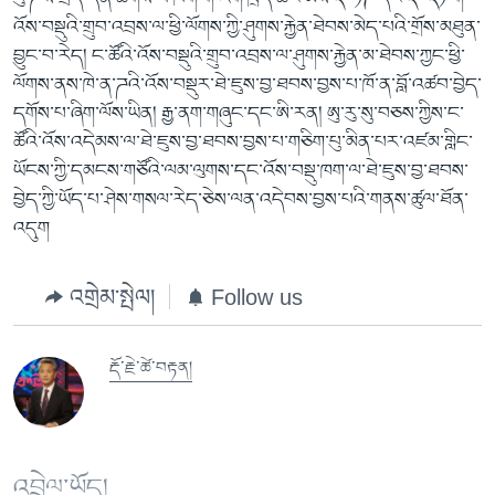
འོས་བསྡུའི་གྲུབ་འབྲས་ལ་ཕྱི་ལོགས་ཀྱི་ཤུགས་རྐྱེན་ཐེབས་མེད་པའི་གྲོས་མཐུན་
བྱུང་བ་རེད། ང་ཚོའི་འོས་བསྡུའི་གྲུབ་འབྲས་ལ་ཤུགས་རྐྱེན་མ་ཐེབས་ཀྱང་ཕྱི་
ལོགས་ནས་ཁེ་ན་ཌའི་འོས་བསྡུར་ཐེ་ཇུས་བྱ་ཐབས་བྱས་པ་ཁོ་ན་བློ་འཚབ་བྱེད་
དགོས་པ་ཞིག་ལོས་ཡིན། རྒྱ་ནག་གཞུང་དང་ཨི་རན། ཨུ་རུ་སུ་བཅས་ཀྱིས་ང་
ཚོའི་འོས་འདེམས་ལ་ཐེ་ཇུས་བྱ་ཐབས་བྱས་པ་གཅིག་པུ་མིན་པར་འཛམ་གླིང་
ཡོངས་ཀྱི་དམངས་གཙོའི་ལམ་ལུགས་དང་འོས་བསྡུ་ཁག་ལ་ཐེ་ཇུས་བྱ་ཐབས་
བྱེད་ཀྱི་ཡོད་པ་ཤེས་གསལ་རེད་ཅེས་ལན་འདེབས་བྱས་པའི་གནས་ཚུལ་ཐོན་
འདུག
འགྲེམ་སྤེལ།
Follow us
རྡོ་རྗེ་ཚེ་བརྟན།
འབྲེལ་ཡོད།