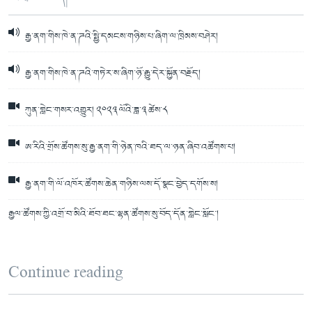
རྒྱ་ནག་གིས་ཁེ་ན་ཌའི་སྤྱི་དམངས་གཉིས་པ་ཞིག་ལ་ཁྲིམས་བཤེར།
རྒྱ་ནག་གིས་ཁེ་ན་ཌའི་གཏེར་ས་ཞིག་ཉོ་རྒྱུ་དེར་སྐྱོན་བརྗོད།
ཀུན་གླེང་གསར་འགྱུར། ༢༠༢༣ ལོའི་ཟླ་༣ ཚེས་༨
ཨ་རིའི་གྲོས་ཚོགས་སུ་རྒྱ་ནག་གི་ཉེན་ཁའི་ཐད་ལ་ཉན་ཞིབ་འཚོགས་པ།
རྒྱ་ནག་གི་ལོ་འཁོར་ཚོགས་ཆེན་གཉིས་ལས་དོ་སྣང་བྱེད་དགོས་ས།
རྒྱལ་ཚོགས་ཀྱི་འགྲོ་བ་མིའི་ཐོབ་ཐང་ལྷན་ཚོགས་སུ་བོད་དོན་གླེང་སློང་།
Continue reading