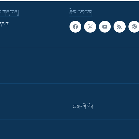
་བ་གནང་ན།
རྗེས་འབྲངས།
གནང་ན།
དྲ་སྣང་གི་བོད།