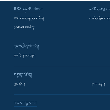
RSS དང་Podcast
ང་ཚོར་འབྲེལ
RSS གསར་འགྱུར་ཕབ་ལེན།
ང་ཚོར་འབྲེལ་བ་
podcast ཕབ་ལེན།
རླུང་འཕྲིན་ལེ་ཚན།
སྔ་དྲོའི་གསར་འགྱུར།
བརྙན་འཕྲིན།
ཀུན་གླེང་།
གསར་འགྱུར།
གསར་འགྱུར་ཁག