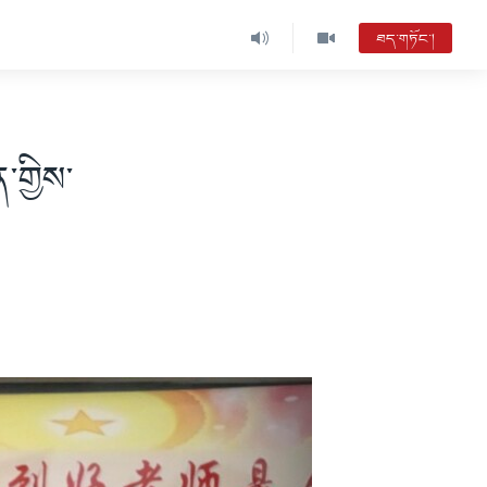
ཐད་གཏོང་།
་གྱིས་