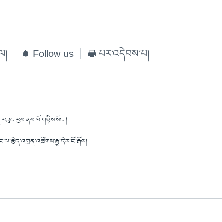
ེལ།
Follow us
པར་འདེབས་པ།
ིན་བཟུང་བྱས་ནས་ལོ་གཉིས་སོང་།
ལ་རྩེད་འགྲན་འཚོགས་རྒྱུ་དེར་ངོ་རྒོལ།