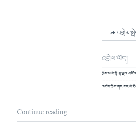
འགྲེམ་སྤ
འབྲེལ་ཡོད།
རྩོམ་པ་པོ་དྷི་ལྷ་ལྡན་འཛ
འཛམ་གླིང་གང་སར་པེ་ཅིང་
Continue reading