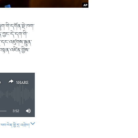
ག་གི་དགོན་སྡེ་ཁག་
ན་ཀྱང་དེ་དག་གི་
ད་དང་འཛུགས་སྐྲུན་
བསྟན་འཛིན་གྱིས་
D
SHARE
3:52
བ་ལེན་གྱི་དྲ་འབྲེལ།
SHARE