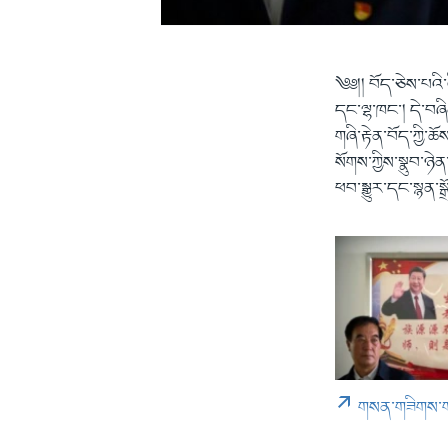
༄༅།། བོད་ཅེས་པའི
དང་ལྷ་ཁང་། དེ་བཞིན
གཞི་རྟེན་བོད་ཀྱི་ཆ
སོགས་ཀྱིས་སྣུབ་ཉེ
ཕབ་སྒྱུར་དང་སྙན་སྒྲོ
གསན་གཟིགས་