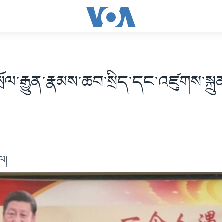
ྲོལ་རྒྱུན་རྣམས་ཆབ་སྲིད་དང་འཛུགས་སྐྲུན
ེལ།