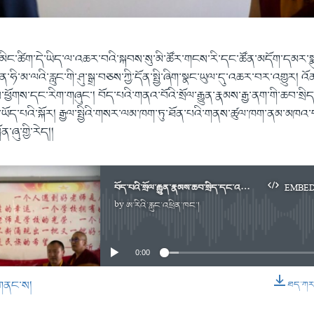
་མིང་ཚིག་དེ་ཡིད་ལ་འཆར་བའི་སྐབས་སུ་མི་ཚོར་གངས་རི་དང་ཚོན་མདོག་དམར་སྨུ
་ཧི་མ་ལའི་རླུང་གི་ཤུ་སྒྲ་བཅས་ཀྱི་དོན་སྤྱི་ཞིག་སྣང་ཡུལ་དུ་འཆར་བར་འགྱུར། འོ
ོས་ཕྱོགས་དང་རིག་གཞུང་། བོད་པའི་གནའ་བོའི་སྲོལ་རྒྱུན་རྣམས་རྒྱ་ནག་གི་ཆབ་སྲི
ན་ཡོད་པའི་སྐོར། རྒྱལ་སྤྱིའི་གསར་ལམ་ཁག་ཏུ་ཐོན་པའི་གནས་ཚུལ་ཁག་ནམ་མཁའ་
ན་ཞུ་གྱི་རེད།།
བོད་པའི་སྲོལ་རྒྱུན་རྣམས་ཆབ་སྲིད་དང་འཛུགས་སྐྲུན་གྱིས་སྣུབ་ཉེན།
EMBE
by
ཨ་རིའི་རླུང་འཕྲིན་ཁང་།
No media source currently available
0:00
གནང་ས།
ཐད་ཀར་ཕ
EMBED